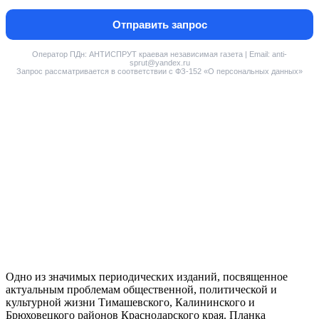
Отправить запрос
Оператор ПДн: АНТИСПРУТ краевая независимая газета | Email: anti-
sprut@yandex.ru
Запрос рассматривается в соответствии с ФЗ-152 «О персональных данных»
Одно из значимых периодических изданий, посвященное
актуальным проблемам общественной, политической и
культурной жизни Тимашевского, Калининского и
Брюховецкого районов Краснодарского края. Планка