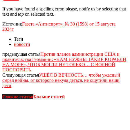
If you have found a spelling error, please, notify us by selecting that
text and
tap
on selected text.
Источник
Газета «Антиспрут», № 30 (1598) от 15 августа
2024г
Теги
новости
предыдущая статья
Против планов администрации США и
правительства Германии: «НАМ НУЖНЫ ТАКИЕ КОРАБЛИ
НА МОРЕ», ЧТОБ МОГЛИ НЕ ТОЛЬКО… С ВОЛНОЙ
ПОСПОРИТЬ
Следующая статья
УШЁЛ В ВЕЧНОСТЬ… чтобы ужасный
смрад войны, от которого некуда деться, не ощутили наши
дети
Схожие статьи
Больше статей