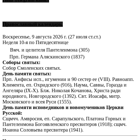
Православный календарь.
Воскресенье, 9 августа 2026 г.
(27 июля ст.ст.)
Неделя 10-я по Пятидесятнице
Вмч. и целителя Пантелеимона (305)
Прп. Германа Аляскинского (1837)
Соборы святых:
Собор Смоленских святых.
День памяти святых:
Прп. Анфисы исп., игумении и 90 сестер ее (VIII). Равноапп.
Климента, еп. Охридского (916), Наума, Саввы, Горазда и
Ангеляра (IX-X). Блж. Николая Кочанова, Христа ради
юродивого, Новгородского (1392). Свт. Иоасафа, митр.
Московского и всея Руси (1555).
День памяти исповедников и новомучеников Церкви
Русской:
Сщмчч. Амвросия, еп. Сарапульского, Платона Горных и
Пантелеимона Богоявленского пресвитеров (1918); сщмч.
Иоанна Соловьева пресвитера (1941).