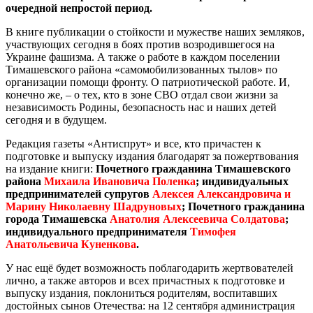
очередной непростой период.
В книге публикации о стойкости и мужестве наших земляков,
участвующих сегодня в боях против возродившегося на
Украине фашизма. А также о работе в каждом поселении
Тимашевского района «самомобилизованных тылов» по
организации помощи фронту. О патриотической работе. И,
конечно же, – о тех, кто в зоне СВО отдал свои жизни за
независимость Родины, безопасность нас и наших детей
сегодня и в будущем.
Редакция газеты «Антиспрут» и все, кто причастен к
подготовке и выпуску издания благодарят за пожертвования
на издание книги:
Почетного гражданина Тимашевского
района
Михаила Ивановича Поленка
; индивидуальных
предпринимателей супругов
Алексея Александровича и
Марину Николаевну Шадруновых
; Почетного гражданина
города Тимашевска
Анатолия Алексеевича Солдатова
;
индивидуального предпринимателя
Тимофея
Анатольевича Куненкова
.
У нас ещё будет возможность поблагодарить жертвователей
лично, а также авторов и всех причастных к подготовке и
выпуску издания, поклониться родителям, воспитавших
достойных сынов Отечества: на 12 сентября администрация