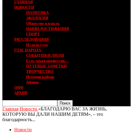
ГЛАВНАЯ
НОВОСТИ
ПОЛИТИКА
ЭКОЛОГИЯ
Общество и власть
НАШИ ДОСТИЖЕНИЯ
СПОРТ
РАССЛЕДОВАНИЯ
Из зала суда
ГЛАС НАРОДА
СОБЫТИЯ И ЛЮДИ
Есть такая профессия…
ПУТЕВЫЕ ЗАМЕТКИ
ТВОРЧЕСТВО
История района
Афиша
ОНФ
АРХИВ
Главная
Новости
«БЛАГОДАРЮ ВАС ЗА ЖИЗНЬ,
КОТОРУЮ ВЫ ДАЛИ НАШИМ ДЕТЯМ», – это
благодарность...
Новости