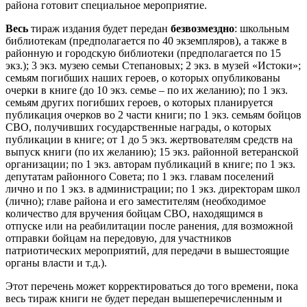
района готовит специальное мероприятие.
Весь
тираж издания будет передан
безвозмездно
: школьным
библиотекам (предполагается по 40 экземпляров), а также в
районную и городскую библиотеки (предполагается по 15
экз.); 3 экз. музею семьи Степановых; 2 экз. в музей «Истоки»;
семьям погибших наших героев, о которых опубликованы
очерки в книге (до 10 экз. семье – по их желанию); по 1 экз.
семьям других погибших героев, о которых планируется
публикация очерков во 2 части книги; по 1 экз. семьям бойцов
СВО, получивших государственные награды, о которых
публикации в книге; от 1 до 5 экз. жертвователям средств на
выпуск книги (по их желанию); 15 экз. районной ветеранской
организации; по 1 экз. авторам публикаций в книге; по 1 экз.
депутатам районного Совета; по 1 экз. главам поселений
лично и по 1 экз. в администрации; по 1 экз. директорам школ
(лично); главе района и его заместителям (необходимое
количество для вручения бойцам СВО, находящимся в
отпуске или на реабилитации после ранения, для возможной
отправки бойцам на передовую, для участников
патриотических мероприятий, для передачи в вышестоящие
органы власти и т.д.).
Этот перечень может корректироваться до того времени, пока
весь тираж книги не будет передан вышеперечисленным и