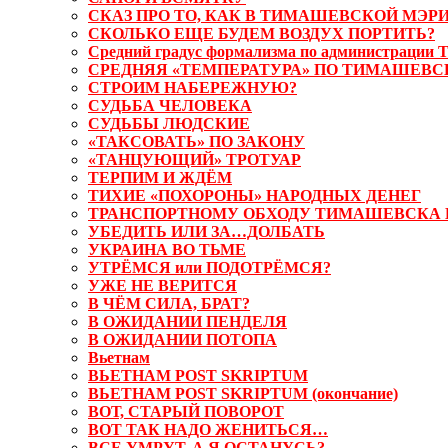
СКАЗ ПРО ТО, КАК В ТИМАШЕВСКОЙ МЭРИ
СКОЛЬКО ЕЩЕ БУДЕМ ВОЗДУХ ПОРТИТЬ?
Средний градус формализма по администрации 
СРЕДНЯЯ «ТЕМПЕРАТУРА» ПО ТИМАШЕВС
СТРОИМ НАБЕРЕЖНУЮ?
СУДЬБА ЧЕЛОВЕКА
СУДЬБЫ ЛЮДСКИЕ
«ТАКСОВАТЬ» ПО ЗАКОНУ
«ТАНЦУЮЩИЙ» ТРОТУАР
ТЕРПИМ И ЖДЁМ
ТИХИЕ «ПОХОРОНЫ» НАРОДНЫХ ДЕНЕГ
ТРАНСПОРТНОМУ ОБХОДУ ТИМАШЕВСКА Б
УБЕДИТЬ ИЛИ ЗА…ДОЛБАТЬ
УКРАИНА ВО ТЬМЕ
УТРЁМСЯ или ПОДОТРЁМСЯ?
УЖЕ НЕ ВЕРИТСЯ
В ЧЁМ СИЛА, БРАТ?
В ОЖИДАНИИ ПЕНДЕЛЯ
В ОЖИДАНИИ ПОТОПА
Вьетнам
ВЬЕТНАМ POST SKRIPTUM
ВЬЕТНАМ POST SKRIPTUM (окончание)
ВОТ, СТАРЫЙ ПОВОРОТ
ВОТ ТАК НАДО ЖЕНИТЬСЯ…
ВСЕ УМРУТ, А Я ОСТАНУСЬ?