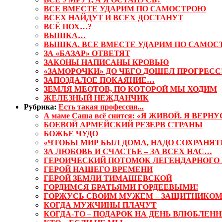
ВСЕ ВМЕСТЕ УДАРИМ ПО САМОСТРОЮ
ВСЕХ НАЙДУТ И ВСЕХ ДОСТАНУТ
ВСЁ ПОХ…?
ВЫШКА…
ВЫШКА. ВСЕ ВМЕСТЕ УДАРИМ ПО САМОС
ЗА «БАЗАР» ОТВЕТЯТ
ЗАКОНЫ НАПИСАНЫ КРОВЬЮ
«ЗАМОРОЧКИ» ДО ЧЕГО ДОШЕЛ ПРОГРЕСС
ЗАПОЗДАЛОЕ ПОКАЯНИЕ…
ЗЕМЛЯ МЕОТОВ, ПО КОТОРОЙ МЫ ХОДИМ
ЖЕЛЕЗНЫЙ НЕЖДАНЧИК
Рубрика:
Есть такая профессия...
А маме Саша всё снится: «Я ЖИВОЙ. Я ВЕРНУ
БОЕВОЙ АРМЕЙСКИЙ РЕЗЕРВ СТРАНЫ
БОЖЬЕ ЧУДО
«ЧТОБЫ МИР БЫЛ ДОМА, НАДО СОХРАНЯТ
ЗА ЛЮБОВЬ И СЧАСТЬЕ – ЗА ВСЕХ НАС…
ГЕРОИЧЕСКИЙ ПОТОМОК ЛЕГЕНДАРНОГО
ГЕРОЙ НАШЕГО ВРЕМЕНИ
ГЕРОЙ ЗЕМЛИ ТИМАШЕВСКОЙ
ГОРДИМСЯ БРАТЬЯМИ ГОРДЕЕВЫМИ!
ГОРЖУСЬ СВОИМ МУЖЕМ – ЗАЩИТНИКОМ
КОГДА МУЖЧИНЫ ПЛАЧУТ
КОГДА-ТО – ПОДАРОК НА ДЕНЬ ВЛЮБЛЕН