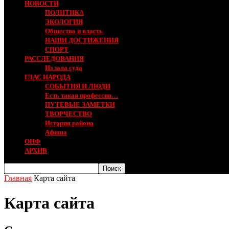
НОВОСТИ
ПОЛИТИКА
ЭКОЛОГИЯ
Общество и власть
НАШИ ДОСТИЖЕНИЯ
СПОРТ
РАССЛЕДОВАНИЯ
Из зала суда
ГЛАС НАРОДА
СОБЫТИЯ И ЛЮДИ
Есть такая профессия…
ПУТЕВЫЕ ЗАМЕТКИ
ТВОРЧЕСТВО
История района
Афиша
ОНФ
АРХИВ
Главная
Карта сайта
Карта сайта