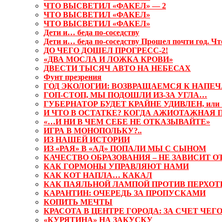
ЧТО ВЫСВЕТИЛ «ФАКЕЛ» — 2
ЧТО ВЫСВЕТИЛ «ФАКЕЛ»
ЧТО ВЫСВЕТИЛ «ФАКЕЛ»
Дети и… беда по-соседству
Дети и… беда по-соседству Прошел почти год. Чт
ДО ЧЕГО ДОШЕЛ ПРОГРЕСС-2!
«ДВА МОСЛА И ЛОЖКА КРОВИ»
ДВЕСТИ ТЫСЯЧ АВТО НА НЕБЕСАХ
Фунт презрения
ГОД ЭКОЛОГИИ: ВОЗВРАЩАЕМСЯ К НАПЕ
ГОП-СТОП, МЫ ПОДОШЛИ ИЗ-ЗА УГЛА…
ГУБЕРНАТОР БУДЕТ КРАЙНЕ УДИВЛЕН, или
И ЧТО В ОСТАТКЕ? КОГДА АЖИОТАЖНАЯ
«…И НИ В ЧЕМ СЕБЕ НЕ ОТКАЗЫВАЙТЕ»
ИГРА В МОНОПОЛЬКУ?..
ИЗ НАШЕЙ ИСТОРИИ
ИЗ «РАЯ» В «АД» ПОПАЛИ МЫ С СЫНОМ
КАЧЕСТВО ОБРАЗОВАНИЯ – НЕ ЗАВИСИТ 
КАК ГОРМОНЫ УПРАВЛЯЮТ НАМИ
КАК КОТ НАПЛА… КАКАЛ
КАК ПАЯЛЬНОЙ ЛАМПОЙ ПРОТИВ ПЕРХОТ
КАРАНТИН: ОЧЕРЕДЬ ЗА ПРОПУСКАМИ
КОПИТЬ МЕЧТЫ
КРАСОТА В ЦЕНТРЕ ГОРОДА: ЗА СЧЕТ ЧЕГО
«КУРЯТИНА» НА ЗАКУСКУ