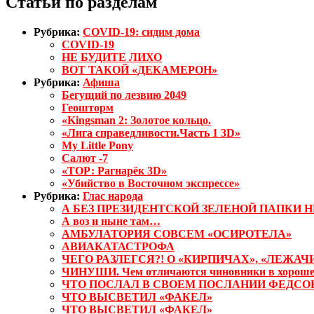
Статьи по разделам
Рубрика:
COVID-19: сидим дома
COVID-19
НЕ БУДИТЕ ЛИХО
ВОТ ТАКОЙ «ДЕКАМЕРОН»
Рубрика:
Афиша
Бегущий по лезвию 2049
Геошторм
«Kingsman 2: Золотое кольцо.
«Лига справедливости.Часть 1 3D»
My Little Pony
Салют -7
«ТОР: Рагнарёк 3D»
«Убийство в Восточном экспрессе»
Рубрика:
Глас народа
А БЕЗ ПРЕЗИДЕНТСКОЙ ЗЕЛЕНОЙ ПАПКИ 
А воз и ныне там…
АМБУЛАТОРИЯ СОВСЕМ «ОСИРОТЕЛА»
АВИАКАТАСТРОФА
ЧЕГО РАЗЛЕГСЯ?! О «КИРПИЧАХ», «ЛЕЖА
ЧИНУШИ. Чем отличаются чиновники в хорошем
ЧТО ПОСЛАЛ В СВОЕМ ПОСЛАНИИ ФЕДСО
ЧТО ВЫСВЕТИЛ «ФАКЕЛ»
ЧТО ВЫСВЕТИЛ «ФАКЕЛ»