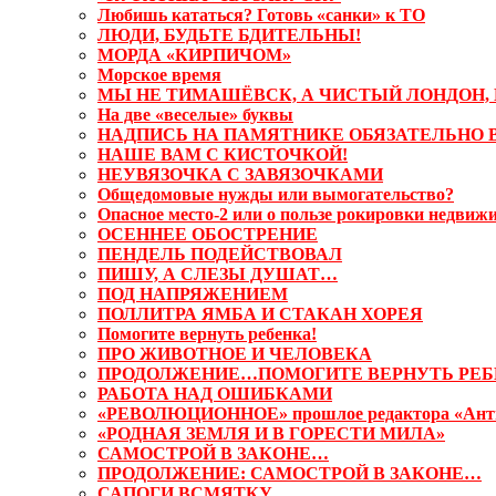
Любишь кататься? Готовь «санки» к ТО
ЛЮДИ, БУДЬТЕ БДИТЕЛЬНЫ!
МОРДА «КИРПИЧОМ»
Морское время
МЫ НЕ ТИМАШЁВСК, А ЧИСТЫЙ ЛОНДОН, 
На две «веселые» буквы
НАДПИСЬ НА ПАМЯТНИКЕ ОБЯЗАТЕЛЬНО 
НАШЕ ВАМ С КИСТОЧКОЙ!
НЕУВЯЗОЧКА С ЗАВЯЗОЧКАМИ
Общедомовые нужды или вымогательство?
Опасное место-2 или о пользе рокировки недвиж
ОСЕННЕЕ ОБОСТРЕНИЕ
ПЕНДЕЛЬ ПОДЕЙСТВОВАЛ
ПИШУ, А СЛЕЗЫ ДУШАТ…
ПОД НАПРЯЖЕНИЕМ
ПОЛЛИТРА ЯМБА И СТАКАН ХОРЕЯ
Помогите вернуть ребенка!
ПРО ЖИВОТНОЕ И ЧЕЛОВЕКА
ПРОДОЛЖЕНИЕ…ПОМОГИТЕ ВЕРНУТЬ РЕБ
РАБОТА НАД ОШИБКАМИ
«РЕВОЛЮЦИОННОЕ» прошлое редактора «Ант
«РОДНАЯ ЗЕМЛЯ И В ГОРЕСТИ МИЛА»
САМОСТРОЙ В ЗАКОНЕ…
ПРОДОЛЖЕНИЕ: САМОСТРОЙ В ЗАКОНЕ…
САПОГИ ВСМЯТКУ