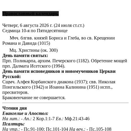
Православный календарь.
Четверг, 6 августа 2026 г.
(24 июля ст.ст.)
Седмица 10-я по Пятидесятнице
Мчч. блгвв. князей Бориса и Глеба, во св. Крещении
Романа и Давида (1015)
Мц. Христины (ок. 300)
День памяти святых:
Прп. Поликарпа, архим. Печерского (1182). Обретение мощей
прп. Далмата Исетского (1994).
День памяти исповедников и новомучеников Церкви
Русской:
Сщмч. Алфея Корбанского диакона (1937); свв. Николая
Понгильского (1942) и Иоанна Калинина (1951) испп.,
пресвитеров.
Браковенчание не совершается.
Чтения дня
Евангелие и Апостол:
На лит.: -
Ап.:
2 Кор.1:1-7
Ев.:
Мф.21:43-46
Псалтирь:
На утр.: -
Пс.91-100; Пс.101-104
На веч.: -
Пс.105-108