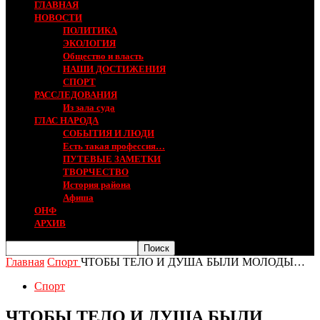
ГЛАВНАЯ
НОВОСТИ
ПОЛИТИКА
ЭКОЛОГИЯ
Общество и власть
НАШИ ДОСТИЖЕНИЯ
СПОРТ
РАССЛЕДОВАНИЯ
Из зала суда
ГЛАС НАРОДА
СОБЫТИЯ И ЛЮДИ
Есть такая профессия…
ПУТЕВЫЕ ЗАМЕТКИ
ТВОРЧЕСТВО
История района
Афиша
ОНФ
АРХИВ
Главная
Спорт
ЧТОБЫ ТЕЛО И ДУША БЫЛИ МОЛОДЫ…
Спорт
ЧТОБЫ ТЕЛО И ДУША БЫЛИ