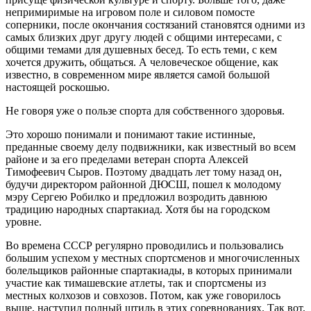
непримиримые на игровом поле и силовом помосте
соперники, после окончания состязаний становятся одними из
самых близких друг другу людей с общими интересами, с
общими темами для душевных бесед. То есть теми, с кем
хочется дружить, общаться. А человеческое общение, как
известно, в современном мире является самой большой
настоящей роскошью.
Не говоря уже о пользе спорта для собственного здоровья.
Это хорошо понимали и понимают такие истинные,
преданные своему делу подвижники, как известный во всем
районе и за его пределами ветеран спорта Алексей
Тимофеевич Сыров. Поэтому двадцать лет тому назад он,
будучи директором районной ДЮСШ, пошел к молодому
мэру Сергею Робилко и предложил возродить давнюю
традицию народных спартакиад. Хотя бы на городском
уровне.
Во времена СССР регулярно проводились и пользовались
большим успехом у местных спортсменов и многочисленных
болельщиков районные спартакиады, в которых принимали
участие как тимашевские атлеты, так и спортсмены из
местных колхозов и совхозов. Потом, как уже говорилось
выше, наступил полный штиль в этих соревнованиях. Так вот,