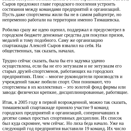
Сыров предложил главе городского поселения устроить
состязания между командами предприятий и организаций.
Пусть даже спортсмены жили бы не в самом райцентре, но
непременно работали на территории именно Тимашевска.
Робилко сразу же идею оценил, поддержал и предусмотрел в
городском бюджете денежные средства для покупки призов,
медалей и тому подобного. Саму же организацию
спартакиады Алексей Сыров взвалил на себя. На
общественных, так сказать, началах.
Трудно сейчас сказать, была бы его задумка удачно
осуществлена, если бы не его энтузиазм и не энтузиазм его
старых друзей-спортсменов, работающих на городских
предприятиях. Плюс – многие руководители производств и
учреждений также любили спорт. Они понимают, что
спортсмены в их коллективах – это золотой фонд фирмы или
завода: физически крепкие, дисциплинированные, работящие.
Итак, в 2005 году в первой возрожденной, можно так сказать,
тимашевской спартакиаде приняло участие 9 команд
городских предприятий и организаций, соперничавших в
десятке самых простых спортивных дисциплин. Их список
был куда скромнее, чем сейчас. Но лиха беда начало. Уже на
следующий год предприятия выставили 19 команд. Их число