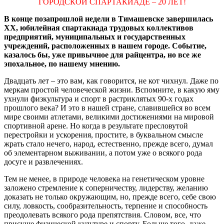
ГОРОДСКОЙ СПАРТАКИАДЕ – 20 ЛЕТ!
В конце позапрошлой недели в Tимашевске завершилась
XX, юбилейная спартакиада трудовых коллективов
предприятий, муниципальных и государственных
учреждений, расположенных в нашем городе. Событие,
казалось бы, уже привычное для райцентра, но все же
эпохальное, по нашему мнению.
Двадцать лет – это вам, как говорится, не кот чихнул. Даже по
меркам простой человеческой жизни. Вспомните, в какую яму
ухнули физкультура и спорт в растриклятых 90-х годах
прошлого века? И это в нашей стране, славившейся во всем
мире своими атлетами, великими достижениями на мировой
спортивной арене. Но когда в результате пресловутой
перестройки и ускорения, простите, в буквальном смысле
жрать стало нечего, народ, естественно, прежде всего, думал
об элементарном выживании, а потом уже о всякого рода
досуге и развлечениях.
Тем не менее, в природе человека на генетическом уровне
заложено стремление к соперничеству, лидерству, желанию
доказать не только окружающим, но, прежде всего, себе свою
силу, ловкость, сообразительность, терпение и способность
преодолевать всякого рода препятствия. Словом, все, что
присуще физической культуре и спорту. Больше того, даже