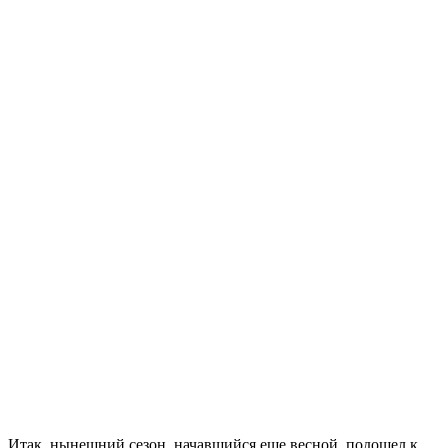
Итак, нынешний сезон, начавшийся еще весной, подошел к