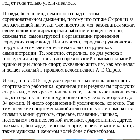
год от года только увеличивалось.
Правда, был период некоторого спада в этом
соревновательном движении, потому что тот же Сыров из-за
возрастающей нагрузки уже просто не мог разорваться между
своей основной директорской работой и общественной,
скажем так, самонагрузкой в организации проведения
городских спартакиад. Понимая это, городское руководство
поручило этим заниматься некоторых сотрудников
администрации. Те, конечно, старались, но для успеха в
проведении и организации соревнований помимо стараний
нужно еще и любить спорт, буквально жить им, как это делал
и делает заядлый в прошлом велосипедист А.Т. Сыров.
И когда он в 2016 году уже перешел в мэрию на должность
спортивного работника, организация и результаты городских
спартакиад опять резко пошли в гору. Число участников росло
год от года и к нынешнему, юбилейному сезону возросло до
34 команд. И число соревнований увеличилось, конечно. Так
тимашевские спортсмены-любители ныне могли померяться
силами в мини-футболе, стрельбе, плавании, шашках,
настольном теннисе, легкой атлетике, армрестлинге, дартсе,
шахматах, бильярде, гиревом спорте, перетягивании каната, а
также мужском и женском волейболе с баскетболом.