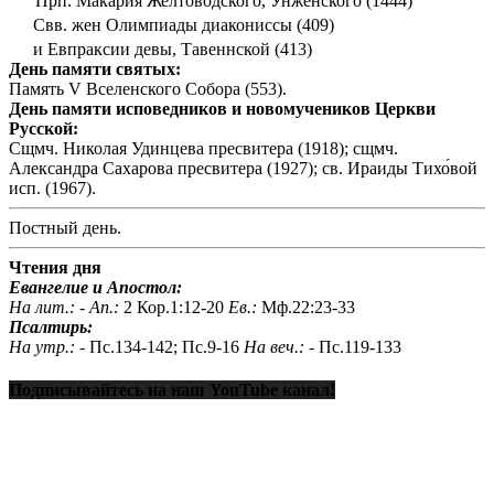
Прп. Макария Желтоводского, Унженского (1444)
Свв. жен Олимпиады диакониссы (409)
и Евпраксии девы, Тавеннской (413)
День памяти святых:
Память V Вселенского Собора (553).
День памяти исповедников и новомучеников Церкви
Русской:
Сщмч. Николая Удинцева пресвитера (1918); сщмч.
Александра Сахарова пресвитера (1927); св. Ираиды Тихо́вой
исп. (1967).
Постный день.
Чтения дня
Евангелие и Апостол:
На лит.: -
Ап.:
2 Кор.1:12-20
Ев.:
Мф.22:23-33
Псалтирь:
На утр.: -
Пс.134-142; Пс.9-16
На веч.: -
Пс.119-133
Подписывайтесь на наш YouTube канал!