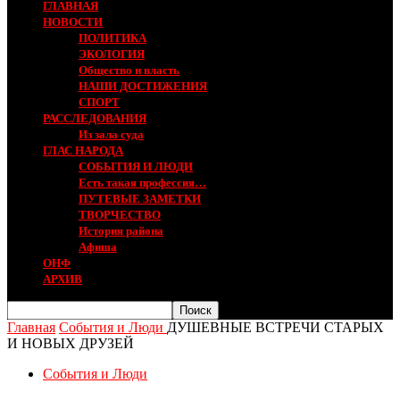
ГЛАВНАЯ
НОВОСТИ
ПОЛИТИКА
ЭКОЛОГИЯ
Общество и власть
НАШИ ДОСТИЖЕНИЯ
СПОРТ
РАССЛЕДОВАНИЯ
Из зала суда
ГЛАС НАРОДА
СОБЫТИЯ И ЛЮДИ
Есть такая профессия…
ПУТЕВЫЕ ЗАМЕТКИ
ТВОРЧЕСТВО
История района
Афиша
ОНФ
АРХИВ
Главная
События и Люди
ДУШЕВНЫЕ ВСТРЕЧИ СТАРЫХ
И НОВЫХ ДРУЗЕЙ
События и Люди