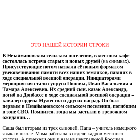
ЭТО НАШЕЙ ИСТОРИИ СТРОКИ
В Незаймановском сельском поселении, в местном кафе
состоялась встреча старых и новых друзей
(на снимках).
Присутствующие потом назвали её новым форматом
увековечивания памяти всех наших земляков, павших в
ходе специальной военной операции. Инициаторами
мероприятия стали супруги Поповы, Иван Васильевич
и
Тамара Алексеевна. Их средний сын, казак Александр,
погиб на Донбассе в ходе специальной военной операции –
кавалер ордена Мужества и других наград. Он был
первым в Незаймановском сельском поселении, погибшим
в зоне СВО. Помнится, тогда мы застыли в тревожном
ожидании…
Саша был вторым из трех сыновей. Папа – учитель немецкого
языка в школе. Мама работала в отделе кадров местного
колхоза. А приехали они к нам из центральной России в