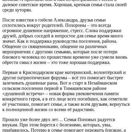
далекое советское время. Хорошая, крепкая семья стала своей
среди хуторян.
После известия о гибели Александра, друзья семьи
сплотились вокруг родителей. Похороны – это всегда
огромное душевное напряжение, стресс. Слова поддержки
друзей, добрых соседей в непростое для семьи время много
значат. Как и поддержка руководства поселения, района.
Общение со священниками, общение на различных
мероприятиях с другими семьями, которые после потери
близкого человека по прошествии времени уже сумели вновь
обрести смысл жизни – это тоже хорошая поддержка.
Первые в Краснодарском крае материнский, волонтёрский и
другие патриотические форумы – всё это помогает быстрее
залечивать душевные раны. Вот и старт в Незайманском
сельском поселении первой в Тимашевском районе
«душевной встречи» – новая форма увековечения памяти
конкретного героя, а в его лице всех погибших, как отметили
её участники, помогает семье, а также всем друзьям, вернуться
к полноценной жизни со всеми её радостями.
Прошло уже более двух лет… Семья Поповых радуется
внукам. При этом борется с болезнями, которых, увы,
прибавилось. Потерю в семье помогают пережить близкие, а