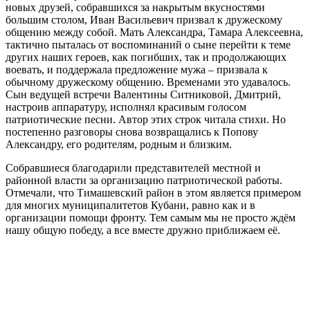
новых друзей, собравшихся за накрытым вкусностями
большим столом, Иван Васильевич призвал к дружескому
общению между собой. Мать Александра, Тамара Алексеевна,
тактично пыталась от воспоминаний о сыне перейти к теме
других наших героев, как погибших, так и продолжающих
воевать, и поддержала предложение мужа – призвала к
обычному дружескому общению. Временами это удавалось.
Сын ведущей встречи Валентины Ситниковой, Дмитрий,
настроив аппаратуру, исполнял красивым голосом
патриотические песни. Автор этих строк читала стихи. Но
постепенно разговоры снова возвращались к Попову
Александру, его родителям, родным и близким.
Собравшиеся благодарили представителей местной и
районной власти за организацию патриотической работы.
Отмечали, что Тимашевский район в этом является примером
для многих муниципалитетов Кубани, равно как и в
организации помощи фронту. Тем самым мы не просто ждём
нашу общую победу, а все вместе дружно приближаем её.