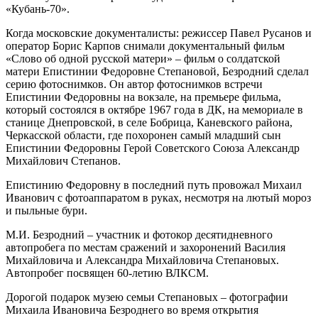
«Кубань-70».
Когда московские документалисты: режиссер Павел Русанов и
оператор Борис Карпов снимали документальный фильм
«Слово об одной русской матери» – фильм о солдатской
матери Епистинии Федоровне Степановой, Безродний сделал
серию фотоснимков. Он автор фотоснимков встречи
Епистинии Федоровны на вокзале, на премьере фильма,
который состоялся в октябре 1967 года в ДК, на мемориале в
станице Днепровской, в селе Бобрица, Каневского района,
Черкасской области, где похоронен самый младший сын
Епистинии Федоровны Герой Советского Союза Александр
Михайлович Степанов.
Епистинию Федоровну в последний путь провожал Михаил
Иванович с фотоаппаратом в руках, несмотря на лютый мороз
и пыльные бури.
М.И. Безродний – участник и фотокор десятидневного
автопробега по местам сражений и захоронений Василия
Михайловича и Александра Михайловича Степановых.
Автопробег посвящен 60-летию ВЛКСМ.
Дорогой подарок музею семьи Степановых – фотографии
Михаила Ивановича Безроднего во время открытия