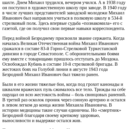
шахте. Днем Михаил трудился, вечером учился. А в 1938 году
он поступил в художественную школу при заводе. В 1940 году
в числе лучших представителей заводской молодежи Михаил
Иванович был направлен учиться в полковую школу в 534-й
стрелковый полк. Здесь впервые судьба «познакомила» его с
газетой, где он получил свои первые навыки корреспондента.
Перед войной Безроднему присвоили звание сержанта. Когда
началась Великая Отечественная война Михаил Иванович
сражался в составе 83-й Горно-Стрелковой Туркестанской
дивизии в городе Севастополе. С оборонительными боями
ему вместе с товарищами пришлось отступать до Моздока.
Освобождал Кубань в составе 10-й стрелковой бригады. В
жестоких боях на Голубой линии в августе 1943 года
Безродний Михаил Иванович был тяжело ранен.
Были в его жизни тяжелые бои, когда под грохот канонады и
шквалом вражеских пуль сжималось все тело. Трижды на себе
ощущал он всю жестокость войны – боль свинцовых ранений.
В третий раз осколок проник через сонную артерию и остался
в левом легком до конца жизни Михаила Ивановича. В
истории медицины такие случаи единичны. Но «смертник»
Безродний благодаря своему крепкому здоровью,
выносливости и выдержке остался жив.