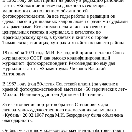
В 1952 году он был принят на работу в редакцию районной
газеты «Колхозное знамя» на должность секретаря-
машинистки с исполнением обязанностей
фотокорреспондента. За все годы работы в редакции он
сделал тысячи уникальных кадров людей с разными судьбами
и характерами. Его снимки печатались в краевых и
центральных газетах и журналах, в каталогах по
Краснодарскому краю, в буклетах и книгах о городе
Тимашевске, станицах, хуторах и хозяйствах нашего района.
18 октября 1971 года М.И. Безродний принят в члены Союза
журналистов СССР как высоко квалифицированный
журналист- фотокорреспондент. Рекомендацию ему дал
журналист газеты «Знамя труда» Чикалов Василий
Антонович.
В 1967 году (год 50-летия Советской власти) за участие в
краевой фотохудожественной выставке «50 героических лет»
Михаил Иванович удостоен Диплома III степени.
За изготовление портретов братьев Степановых для
литературно-художественного ежемесячника-альманаха
«Кубань» 20.02.1967 года М.И. Безроднему была объявлена
благодарность.
Он был участником краевой художественной фотовыставки