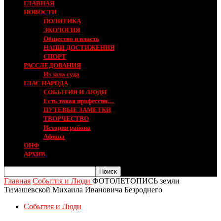
ГЛАВНАЯ
НОВОСТИ
ПОЛИТИКА
ЭКОЛОГИЯ
Общество и власть
НАШИ ДОСТИЖЕНИЯ
СПОРТ
РАССЛЕДОВАНИЯ
Из зала суда
ГЛАС НАРОДА
СОБЫТИЯ И ЛЮДИ
Есть такая профессия…
ПУТЕВЫЕ ЗАМЕТКИ
ТВОРЧЕСТВО
История района
Афиша
ОНФ
АРХИВ
Главная
События и Люди
ФОТОЛЕТОПИСЬ земли
Тимашевской Михаила Ивановича Безроднего
События и Люди