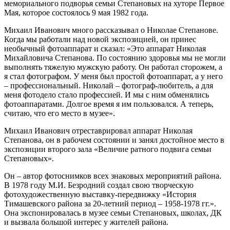
мемориального подворья семьи Степановых на хуторе Первое
Мая, которое состоялось 9 мая 1982 года.
Михаил Иванович много рассказывал о Николае Степанове.
Когда мы работали над новой экспозицией, он принес
необычный фотоаппарат и сказал: «Это аппарат Николая
Михайловича Степанова. По состоянию здоровья мы не могли
выполнять тяжелую мужскую работу. Он работал сторожем, а
я стал фотографом. У меня был простой фотоаппарат, а у него
– профессиональный. Николай – фотограф-любитель, а для
меня фотодело стало профессией. И мы с ним обменялись
фотоаппаратами. Долгое время я им пользовался. А теперь,
считаю, что его место в музее».
Михаил Иванович отреставрировал аппарат Николая
Степанова, он в рабочем состоянии и занял достойное место в
экспозиции второго зала «Величие ратного подвига семьи
Степановых».
Он – автор фотоснимков всех знаковых мероприятий района.
В 1978 году М.И. Безродний создал свою творческую
фотохудожественную выставку-передвижку «История
Тимашевского района за 20-летний период – 1958-1978 гг.».
Она экспонировалась в музее семьи Степановых, школах, ДК
и вызвала большой интерес у жителей района.