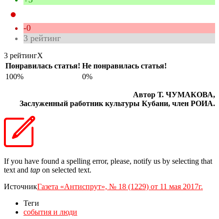
-0
3
рейтинг
3 рейтинг
X
Понравилась статья!
Не понравилась статья!
100%
0%
Автор Т. ЧУМАКОВА,
Заслуженный работник культуры Кубани, член РОИА.
If you have found a spelling error, please, notify us by selecting that
text and
tap
on selected text.
Источник
Газета «Антиспрут», № 18 (1229) от 11 мая 2017г.
Теги
события и люди