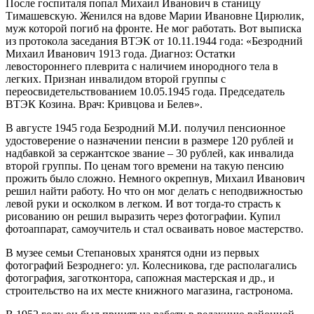
После госпиталя попал Михаил Иванович в станицу
Тимашевскую. Женился на вдове Марии Ивановне Цирюлик,
муж которой погиб на фронте. Не мог работать. Вот выписка
из протокола заседания ВТЭК от 10.11.1944 года: «Безродний
Михаил Иванович 1913 года. Диагноз: Остатки
левостороннего плеврита с наличием инородного тела в
легких. Признан инвалидом второй группы с
переосвидетельствованием 10.05.1945 года. Председатель
ВТЭК Козина. Врач: Кривцова и Белев».
В августе 1945 года Безродний М.И. получил пенсионное
удостоверение о назначении пенсии в размере 120 рублей и
надбавкой за сержантское звание – 30 рублей, как инвалида
второй группы. По ценам того времени на такую пенсию
прожить было сложно. Немного окрепнув, Михаил Иванович
решил найти работу. Но что он мог делать с неподвижностью
левой руки и осколком в легком. И вот тогда-то страсть к
рисованию он решил выразить через фотографии. Купил
фотоаппарат, самоучитель и стал осваивать новое мастерство.
В музее семьи Степановых хранятся одни из первых
фотографий Безроднего: ул. Колесникова, где располагались
фотография, заготконтора, сапожная мастерская и др., и
строительство на их месте книжного магазина, гастронома.