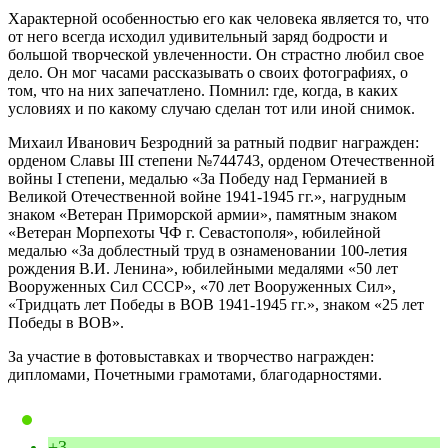
Характерной особенностью его как человека является то, что
от него всегда исходил удивительный заряд бодрости и
большой творческой увлеченности. Он страстно любил свое
дело. Он мог часами рассказывать о своих фотографиях, о
том, что на них запечатлено. Помнил: где, когда, в каких
условиях и по какому случаю сделан тот или иной снимок.
Михаил Иванович Безродний за ратный подвиг награжден:
орденом Славы III степени №744743, орденом Отечественной
войны I степени, медалью «За Победу над Германией в
Великой Отечественной войне 1941-1945 гг.», нагрудным
знаком «Ветеран Приморской армии», памятным знаком
«Ветеран Морпехоты ЧФ г. Севастополя», юбилейной
медалью «За доблестный труд в ознаменовании 100-летия
рождения В.И. Ленина», юбилейными медалями «50 лет
Вооруженных Сил СССР», «70 лет Вооруженных Сил»,
«Тридцать лет Победы в ВОВ 1941-1945 гг.», знаком «25 лет
Победы в ВОВ».
За участие в фотовыставках и творчество награжден:
дипломами, Почетными грамотами, благодарностями.
+3