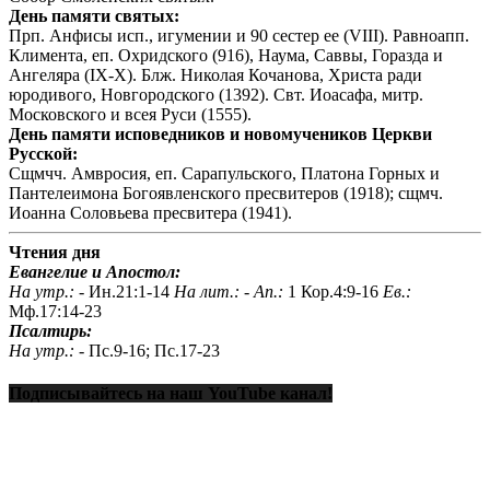
День памяти святых:
Прп. Анфисы исп., игумении и 90 сестер ее (VIII). Равноапп.
Климента, еп. Охридского (916), Наума, Саввы, Горазда и
Ангеляра (IX-X). Блж. Николая Кочанова, Христа ради
юродивого, Новгородского (1392). Свт. Иоасафа, митр.
Московского и всея Руси (1555).
День памяти исповедников и новомучеников Церкви
Русской:
Сщмчч. Амвросия, еп. Сарапульского, Платона Горных и
Пантелеимона Богоявленского пресвитеров (1918); сщмч.
Иоанна Соловьева пресвитера (1941).
Чтения дня
Евангелие и Апостол:
На утр.: -
Ин.21:1-14
На лит.: -
Ап.:
1 Кор.4:9-16
Ев.:
Мф.17:14-23
Псалтирь:
На утр.: -
Пс.9-16; Пс.17-23
Подписывайтесь на наш YouTube канал!