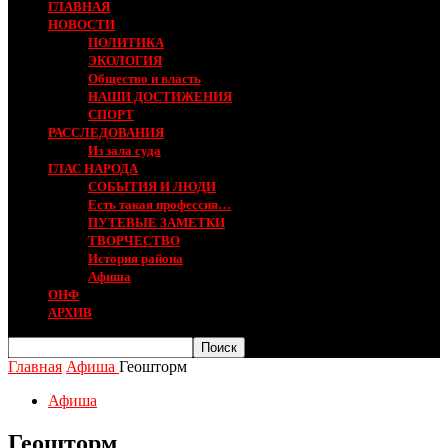
ГЛАВНАЯ
НОВОСТИ
ПОЛИТИКА
ЭКОЛОГИЯ
Общество и власть
НАШИ ДОСТИЖЕНИЯ
СПОРТ
РАССЛЕДОВАНИЯ
Из зала суда
ГЛАС НАРОДА
СОБЫТИЯ И ЛЮДИ
Есть такая профессия…
ПУТЕВЫЕ ЗАМЕТКИ
ТВОРЧЕСТВО
История района
Афиша
ОНФ
АРХИВ
Главная
Афиша
Геошторм
Афиша
Геошторм