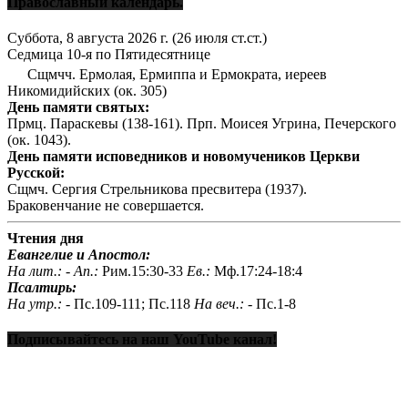
Православный календарь.
Суббота, 8 августа 2026 г.
(26 июля ст.ст.)
Седмица 10-я по Пятидесятнице
Сщмчч. Ермолая, Ермиппа и Ермократа, иереев
Никомидийских (ок. 305)
День памяти святых:
Прмц. Параскевы (138-161). Прп. Моисея Угрина, Печерского
(ок. 1043).
День памяти исповедников и новомучеников Церкви
Русской:
Сщмч. Сергия Стрельникова пресвитера (1937).
Браковенчание не совершается.
Чтения дня
Евангелие и Апостол:
На лит.: -
Ап.:
Рим.15:30-33
Ев.:
Мф.17:24-18:4
Псалтирь:
На утр.: -
Пс.109-111; Пс.118
На веч.: -
Пс.1-8
Подписывайтесь на наш YouTube канал!