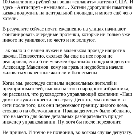
100 миллионов рублей за гроши «сплавить» жителю США. И
здесь «Антиспрут» вмешался… Хотели дорогущий памятник
казака водрузить на центральной площади, и много ещё чего
хотели.
В результате сейчас почти ежедневно на улицах начинают
фонтанировать очередные протечки, которые ни только уже
никого не удивляют, но часто и не волнуют.
Так было и с нашей лужей в маленьком проезде напротив
школы. Неизвестно, сколько бы еще на нее город не
реагировал, если б ни «свежеизбранный» городской депутат
Александр Максимов, кому на грязь и неудобства начали
жаловаться окрестные жители и бизнесмены.
Когда мы, расследуя сигналы недовольных жителей и
предпринимателей, вышли на этого народного избранника,
он рассказал, что руководство управляющей компании «Наш
дом» от лужи открестилось сразу. Дескать, мы отвечаем за
сети после того, как они пересекают границу жилого дома,
стоящего на обслуживании. Правда депутату было обещано,
что на место для более детальных разбирательств придет
инженер управкомпании. Ну, хотя бы после перезвонит.
Не пришел. И точно не позвонил, во всяком случае депутату.