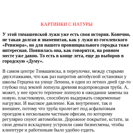
КАРТИНКИ С НАТУРЫ
У этой тимашевской лужи уже есть своя история. Конечно,
не такая долгая и знаменитая, как у лужи из гоголевского
«Ревизора», но для нашего провинциального городка тоже
интересная. Появилась она, как говорится, на ровном
месте уже давно. То есть в конце лета, еще до выборов в
городскую «Думу».
В самом центре Тимашевска, в переулочке, между старыми
двухэтажками, что как раз напротив автобусной остановки у
школы Герцена на улице Ленина, в один из летних дней где-то
глубоко под землей лопнула древняя водопроводная труба. А,
может, у нее просто терпение лопнуло в ожидании замены на
новую, пластиковую, способную выдержать современные
нагрузки. И высокое давление. Как внутреннее, так и
внешнее, потому что труба пролегает под асфальтовым
проездом к нескольким частным офисам, по которому
регулярно снуют автомобили. Дорожное покрытие, кстати, за
свои деньги вскладчину устроили сами бизнесмены, чтобы
клиентуре и работникам было удобно ездить.