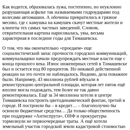
Как водится, образовалась лужа, постепенно, но неуклонно
разрушающая асфальт так называемыми гидроударами под
колесами автомашин. А обочины превратились в грязное
месиво, где с камушка на камушек скачут местные жители и
клиенты тех самых частных заведений. Словом,
отвратительная картина нарисовалась, увы, весьма
характерная в последние годы для Тимашевска.
О том, что мы окончательно «проедаем» еще
социалистический запас прочности городских коммуникаций,
коммунальщики начали предупреждать местные власти еще с
конца прошлого века. Износ инженерных сетей в Тимашевске
был и остается под 80 процентов. Но никакой действенной
реакции на это почти не наблюдалось. Видимо, дела поважнее
были. Например, 43 миллиона рублей вбухали в
реконструкцию центральной площади, которая лет пяток ещё
вполне могла подождать, тем более не так давно
ремонтировалась. Ещё за 34 миллиона хотели в центре
Тимашевска построить цветодинамический фонтан, третий в
городе. И построили бы – в кредит… – благополучно бы
освоили бюджетные средства… Да только общественность
при поддержке «Антиспрута», ОНФ и прокуратуры
тормознули не первоочередные траты. А ещё хотели
земельный участок городской земли кадастровой стоимостью