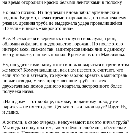
на время огородили красно-белыми ленточками в полоску.
Но было поздно. Из-под земли вновь забил артезианский
родник. Видимо, свежеотремонтированная, но по-прежнему
ржавая, древняя труба не выдержала удара провалившейся
«Газели» и вновь «закровоточила».
Все. В смысле все вернулось на круги своя: лужа, грязь,
обломки асфальта и недовольство горожан. Но после этого
интерес всех, скажем так, заинтересованных лиц к данному
месту, похоже, напрочь пропал. Кроме депутата Максимова.
Ну, посудите сами: кому охота вновь ковыряться в грязи в том
же месте? Коммунальщики, как нам известно, считают, что
если что-то и затевать, то нужно заодно врезать в магистраль
новые отводы, меняя проржавевшие трубы от всех
двухэтажных домов данного квартала, застроенного более
полувека назад.
«Наш дом» – тот вообще, похоже, по данному поводу не
парится – не их это дело. Деньги от жильцов идут? Идут. Ну,
и ладно.
А жители, в свою очередь, недоумевают: как это ничья труба?
Мы ведь за воду платим, так что будьте любезны, обеспечьте
порядок. Некоторые, кстати, винят в происходящем в первую