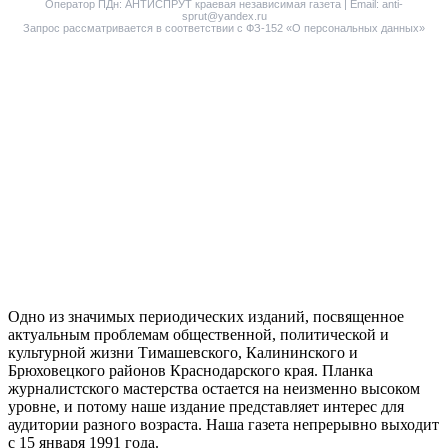
Оператор ПДн: АНТИСПРУТ краевая независимая газета | Email: anti-
sprut@yandex.ru
Запрос рассматривается в соответствии с ФЗ-152 «О персональных данных»
Одно из значимых периодических изданий, посвященное
актуальным проблемам общественной, политической и
культурной жизни Тимашевского, Калининского и
Брюховецкого районов Краснодарского края. Планка
журналистского мастерства остается на неизменно высоком
уровне, и потому наше издание представляет интерес для
аудитории разного возраста. Наша газета непрерывно выходит
с 15 января 1991 года.