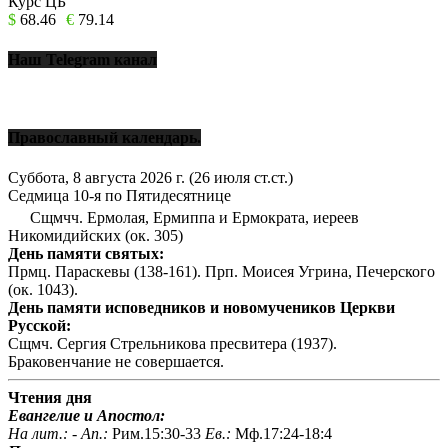
Курс ЦБ
$
68.46
€
79.14
Наш Telegram канал
Православный календарь.
Суббота, 8 августа 2026 г.
(26 июля ст.ст.)
Седмица 10-я по Пятидесятнице
Сщмчч. Ермолая, Ермиппа и Ермократа, иереев
Никомидийских (ок. 305)
День памяти святых:
Прмц. Параскевы (138-161). Прп. Моисея Угрина, Печерского
(ок. 1043).
День памяти исповедников и новомучеников Церкви
Русской:
Сщмч. Сергия Стрельникова пресвитера (1937).
Браковенчание не совершается.
Чтения дня
Евангелие и Апостол:
На лит.: -
Ап.:
Рим.15:30-33
Ев.:
Мф.17:24-18:4