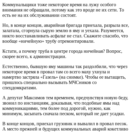
Коммунальщики тоже некоторое время на лужу особого
внимания не обращали, потому как это вроде не их сети. То
есть не на их обслуживании состоят.
Но, в конце концов, аварийная бригада приехала, разрыла все,
залатала, сгорнула сырую землю в яму и уехала. Разумеется,
никто восстанавливать асфальт не стал. Скажите спасибо, что
вообще «ничейную» трубу отремонтировали.
Кстати, а почему труба в центре города ничейная? Вопрос,
скорее всего, к администрации.
Естественно, бывшую яму машины так раздолбили, что через
некоторое время в провал там со всего маху ухнула и
намертво застряла «Газель» (на снимке). Чтобы ее вытащить,
пришлось специально вызывать МЧСников со
спецдомкратами.
А депутат Максимов тем временем, предчувствуя новую беду,
звонил по инстанциям, доказывая, что подобные ямы над
коммуникациями, тем более под дорогой, нужно, как
минимум, засыпать сначала песком, который не дает усадки.
В конце концов, приехал грузовик и вывалил в провал песок.
А место прежней и будущих коммунальных аварий кокетливо