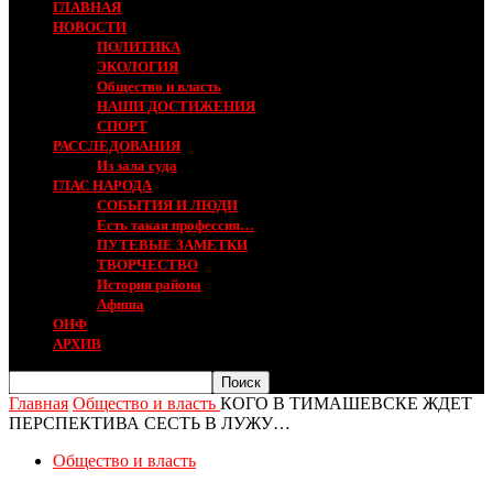
ГЛАВНАЯ
НОВОСТИ
ПОЛИТИКА
ЭКОЛОГИЯ
Общество и власть
НАШИ ДОСТИЖЕНИЯ
СПОРТ
РАССЛЕДОВАНИЯ
Из зала суда
ГЛАС НАРОДА
СОБЫТИЯ И ЛЮДИ
Есть такая профессия…
ПУТЕВЫЕ ЗАМЕТКИ
ТВОРЧЕСТВО
История района
Афиша
ОНФ
АРХИВ
Главная
Общество и власть
КОГО В ТИМАШЕВСКЕ ЖДЕТ
ПЕРСПЕКТИВА СЕСТЬ В ЛУЖУ…
Общество и власть