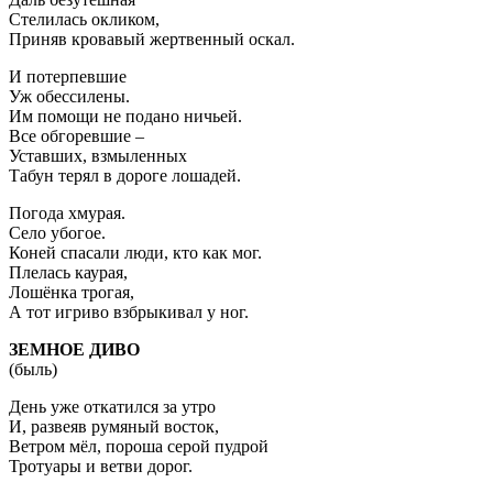
Стелилась окликом,
Приняв кровавый жертвенный оскал.
И потерпевшие
Уж обессилены.
Им помощи не подано ничьей.
Все обгоревшие –
Уставших, взмыленных
Табун терял в дороге лошадей.
Погода хмурая.
Село убогое.
Коней спасали люди, кто как мог.
Плелась каурая,
Лошёнка трогая,
А тот игриво взбрыкивал у ног.
ЗЕМНОЕ ДИВО
(быль)
День уже откатился за утро
И, развеяв румяный восток,
Ветром мёл, пороша серой пудрой
Тротуары и ветви дорог.