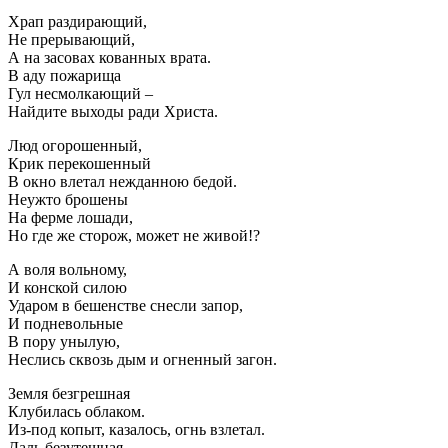
Храп раздирающий,
Не прерывающий,
А на засовах кованных врата.
В аду пожарища
Гул несмолкающий –
Найдите выходы ради Христа.
Люд огорошенный,
Крик перекошенный
В окно влетал нежданною бедой.
Неужто брошены
На ферме лошади,
Но где же сторож, может не живой!?
А воля вольному,
И конской силою
Ударом в бешенстве снесли запор,
И подневольные
В пору унылую,
Неслись сквозь дым и огненный загон.
Земля безгрешная
Клубилась облаком.
Из-под копыт, казалось, огнь взлетал.
Даль безутешная