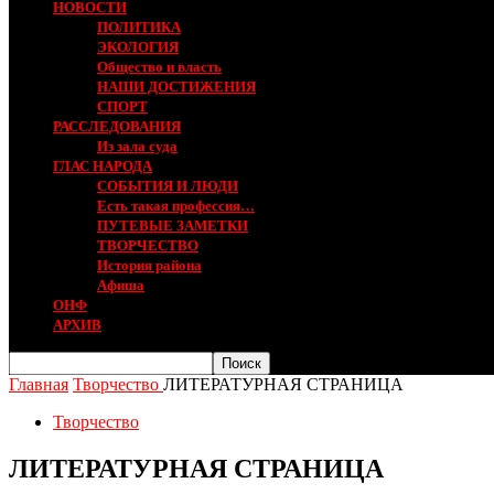
НОВОСТИ
ПОЛИТИКА
ЭКОЛОГИЯ
Общество и власть
НАШИ ДОСТИЖЕНИЯ
СПОРТ
РАССЛЕДОВАНИЯ
Из зала суда
ГЛАС НАРОДА
СОБЫТИЯ И ЛЮДИ
Есть такая профессия…
ПУТЕВЫЕ ЗАМЕТКИ
ТВОРЧЕСТВО
История района
Афиша
ОНФ
АРХИВ
Главная
Творчество
ЛИТЕРАТУРНАЯ СТРАНИЦА
Творчество
ЛИТЕРАТУРНАЯ СТРАНИЦА