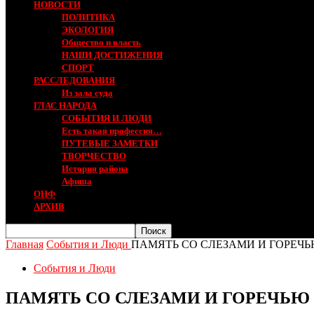
НОВОСТИ
ПОЛИТИКА
ЭКОЛОГИЯ
Общество и власть
НАШИ ДОСТИЖЕНИЯ
СПОРТ
РАССЛЕДОВАНИЯ
Из зала суда
ГЛАС НАРОДА
СОБЫТИЯ И ЛЮДИ
Есть такая профессия…
ПУТЕВЫЕ ЗАМЕТКИ
ТВОРЧЕСТВО
История района
Афиша
ОНФ
АРХИВ
Главная
События и Люди
ПАМЯТЬ СО СЛЕЗАМИ И ГОРЕЧ
События и Люди
ПАМЯТЬ СО СЛЕЗАМИ И ГОРЕЧЬ