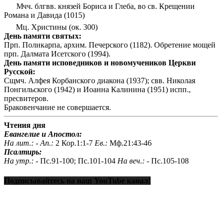
Мчч. блгвв. князей Бориса и Глеба, во св. Крещении
Романа и Давида (1015)
Мц. Христины (ок. 300)
День памяти святых:
Прп. Поликарпа, архим. Печерского (1182). Обретение мощей
прп. Далмата Исетского (1994).
День памяти исповедников и новомучеников Церкви
Русской:
Сщмч. Алфея Корбанского диакона (1937); свв. Николая
Понгильского (1942) и Иоанна Калинина (1951) испп.,
пресвитеров.
Браковенчание не совершается.
Чтения дня
Евангелие и Апостол:
На лит.: -
Ап.:
2 Кор.1:1-7
Ев.:
Мф.21:43-46
Псалтирь:
На утр.: -
Пс.91-100; Пс.101-104
На веч.: -
Пс.105-108
Подписывайтесь на наш YouTube канал!