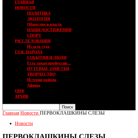
ГЛАВНАЯ
НОВОСТИ
ПОЛИТИКА
ЭКОЛОГИЯ
Общество и власть
НАШИ ДОСТИЖЕНИЯ
СПОРТ
РАССЛЕДОВАНИЯ
Из зала суда
ГЛАС НАРОДА
СОБЫТИЯ И ЛЮДИ
Есть такая профессия…
ПУТЕВЫЕ ЗАМЕТКИ
ТВОРЧЕСТВО
История района
Афиша
ОНФ
АРХИВ
Главная
Новости
ПЕРВОКЛАШКИНЫ СЛЕЗЫ
Новости
ПЕРВОКЛАШКИНЫ СЛЕЗЫ