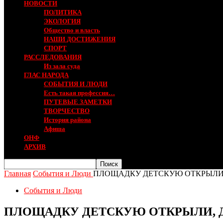
НОВОСТИ
ПОЛИТИКА
ЭКОЛОГИЯ
Общество и власть
НАШИ ДОСТИЖЕНИЯ
СПОРТ
РАССЛЕДОВАНИЯ
Из зала суда
ГЛАС НАРОДА
СОБЫТИЯ И ЛЮДИ
Есть такая профессия…
ПУТЕВЫЕ ЗАМЕТКИ
ТВОРЧЕСТВО
История района
Афиша
ОНФ
АРХИВ
Главная
События и Люди
ПЛОЩАДКУ ДЕТСКУЮ ОТКРЫЛИ,
События и Люди
ПЛОЩАДКУ ДЕТСКУЮ ОТКРЫЛИ, Д