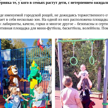
няка те, у кого в семьях растут дети, с нетерпением ожидал
де именуемой городской рощей, не дожидаясь торжественного от
ает в себя несколько зон. На одной из них расположена площадка
то: лабиринты, качели, горки и многое другое – безопасны и с
ортивная площадка для мини-футбола, баскетбола, волейбола. П