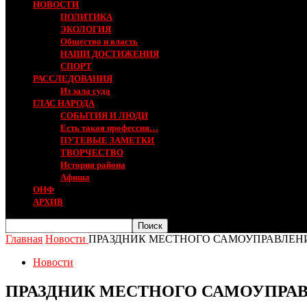
НОВОСТИ
ПОЛИТИКА
ЭКОЛОГИЯ
Общество и власть
НАШИ ДОСТИЖЕНИЯ
СПОРТ
РАССЛЕДОВАНИЯ
Из зала суда
ГЛАС НАРОДА
СОБЫТИЯ И ЛЮДИ
Есть такая профессия…
ПУТЕВЫЕ ЗАМЕТКИ
ТВОРЧЕСТВО
История района
Афиша
ОНФ
АРХИВ
Главная
Новости
ПРАЗДНИК МЕСТНОГО САМОУПРАВЛЕН
Новости
ПРАЗДНИК МЕСТНОГО САМОУПРА