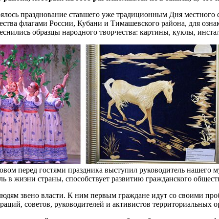
оялось празднование ставшего уже традиционным Дня местного с
жества флагами России, Кубани и Тимашевского района, для озн
теснились образцы народного творчества: картины, куклы, инста
овом перед гостями праздника выступил руководитель нашего м
оль в жизни страны, способствует развитию гражданского общес
 людям звено власти. К ним первым граждане идут со своими пр
раций, советов, руководителей и активистов территориальных о