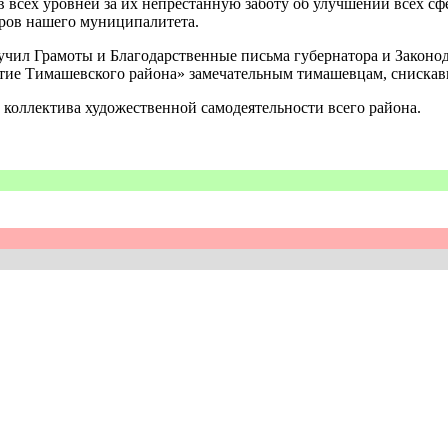
тов всех уровней за их непрестанную заботу об улучшении всех 
оров нашего муниципалитета.
учил Грамоты и Благодарственные письма губернатора и Законо
итие Тимашевского района» замечательным тимашевцам, снискав
 коллектива художественной самодеятельности всего района.