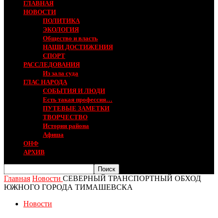
ГЛАВНАЯ
НОВОСТИ
ПОЛИТИКА
ЭКОЛОГИЯ
Общество и власть
НАШИ ДОСТИЖЕНИЯ
СПОРТ
РАССЛЕДОВАНИЯ
Из зала суда
ГЛАС НАРОДА
СОБЫТИЯ И ЛЮДИ
Есть такая профессия…
ПУТЕВЫЕ ЗАМЕТКИ
ТВОРЧЕСТВО
История района
Афиша
ОНФ
АРХИВ
Главная
Новости
СЕВЕРНЫЙ ТРАНСПОРТНЫЙ ОБХОД
ЮЖНОГО ГОРОДА ТИМАШЕВСКА
Новости