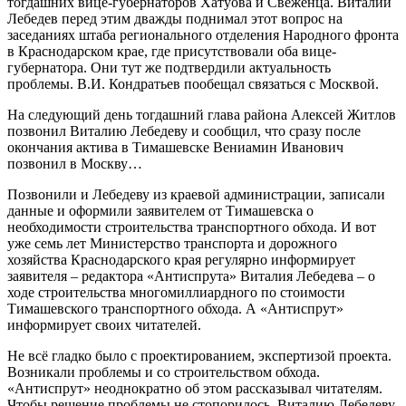
тогдашних вице-губернаторов Хатуова и Свеженца. Виталий
Лебедев перед этим дважды поднимал этот вопрос на
заседаниях штаба регионального отделения Народного фронта
в Краснодарском крае, где присутствовали оба вице-
губернатора. Они тут же подтвердили актуальность
проблемы. В.И. Кондратьев пообещал связаться с Москвой.
На следующий день тогдашний глава района Алексей Житлов
позвонил Виталию Лебедеву и сообщил, что сразу после
окончания актива в Тимашевске Вениамин Иванович
позвонил в Москву…
Позвонили и Лебедеву из краевой администрации, записали
данные и оформили заявителем от Тимашевска о
необходимости строительства транспортного обхода. И вот
уже семь лет Министерство транспорта и дорожного
хозяйства Краснодарского края регулярно информирует
заявителя – редактора «Антиспрута» Виталия Лебедева – о
ходе строительства многомиллиардного по стоимости
Тимашевского транспортного обхода. А «Антиспрут»
информирует своих читателей.
Не всё гладко было с проектированием, экспертизой проекта.
Возникали проблемы и со строительством обхода.
«Антиспрут» неоднократно об этом рассказывал читателям.
Чтобы решение проблемы не стопорилось, Виталию Лебедеву