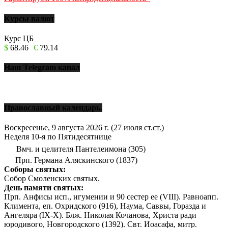
Курсы валют
Курс ЦБ
$
68.46
€
79.14
Наш Telegram канал
Православный календарь.
Воскресенье, 9 августа 2026 г.
(27 июля ст.ст.)
Неделя 10-я по Пятидесятнице
Вмч. и целителя Пантелеимона (305)
Прп. Германа Аляскинского (1837)
Соборы святых:
Собор Смоленских святых.
День памяти святых:
Прп. Анфисы исп., игумении и 90 сестер ее (VIII). Равноапп.
Климента, еп. Охридского (916), Наума, Саввы, Горазда и
Ангеляра (IX-X). Блж. Николая Кочанова, Христа ради
юродивого, Новгородского (1392). Свт. Иоасафа, митр.