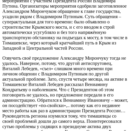
мероприятии с участием Президента России Владимира
Путина. Организаторы мероприятия одобрили заготовленное
Александром Мирончуком обращение к главе государства,
усадили рядом с Владимиром Путиным. Суть обращения –
суперактуальная для того времени: было объявлено о
строительстве Крымского моста, и с его вводом в строй
автоматически усугубляло и без того напряжённую
транспортную обстановку на подъездах к мосту, в том числе в
Тимашевске, через который кратчайший путь в Крым из
Западной и Центральной частей России.
Озвучить своё предложение Александру Мирончуку тогда не
удалось. Наверное, потому, что другой антиспрутовец,
Виталий Лебедев, «съел» слишком много времени при
личном общении с Владимиром Путиным по другой
актуальной проблеме. Зато, спустя четыре месяца, на активе в
Тимашевске Виталий Лебедев рассказал Вениамину
Кондратьеву о наболевшем. Что с Президентом об этом
поговорить не удалось, но предложение передали в его
администрацию. Обратился к Вениамину Ивановичу – может,
он посодействует «по-свойски»,.. потому как его недавнее
место работы как раз в администрации Президента России…
Руководитель региона изумился тому, что тимашевцы со
своей проблемой дошли до самого верха. Поинтересовался
сутью проблемы у сидящих в президиуме актива двух