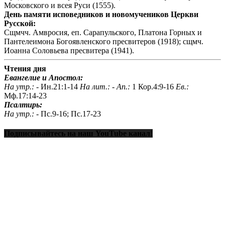
Московского и всея Руси (1555).
День памяти исповедников и новомучеников Церкви
Русской:
Сщмчч. Амвросия, еп. Сарапульского, Платона Горных и
Пантелеимона Богоявленского пресвитеров (1918); сщмч.
Иоанна Соловьева пресвитера (1941).
Чтения дня
Евангелие и Апостол:
На утр.: -
Ин.21:1-14
На лит.: -
Ап.:
1 Кор.4:9-16
Ев.:
Мф.17:14-23
Псалтирь:
На утр.: -
Пс.9-16; Пс.17-23
Подписывайтесь на наш YouTube канал!