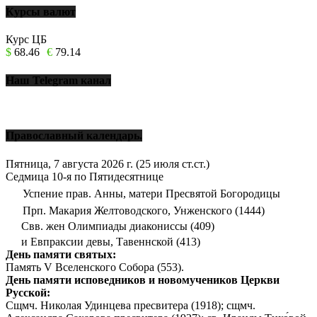
Курсы валют
Курс ЦБ
$
68.46
€
79.14
Наш Telegram канал
Православный календарь.
Пятница, 7 августа 2026 г.
(25 июля ст.ст.)
Седмица 10-я по Пятидесятнице
Успение прав. Анны, матери Пресвятой Богородицы
Прп. Макария Желтоводского, Унженского (1444)
Свв. жен Олимпиады диакониссы (409)
и Евпраксии девы, Тавеннской (413)
День памяти святых:
Память V Вселенского Собора (553).
День памяти исповедников и новомучеников Церкви
Русской:
Сщмч. Николая Удинцева пресвитера (1918); сщмч.