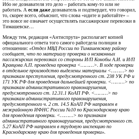
Ибо не дознавателя это дело – работать кому-то или не
работать. А
если даже
дознаватель и подтвердит, что говорил,
то, скорее всего, объяснит, что слова «идите и работайте» –
это вовсе не означает осуществлять пассажирские перевозки в
Тимашевске…
Между тем, редакция «Антиспрута» располагает копией
официального ответа того самого райотдела полиции в
отношении:
«Отдел МВД России по Тимашевскому району
сообщает, что по материалу проверки о незаконных
пассажирских перевозках со стороны И/П Конобы А.И. и И/П
Кравцова А.П. проведена проверка <………>. В ходе проверки
в отдельное производство выделены материалы <………> по
признакам преступления, предусмотренного ст. 238 УК РФ и
171 УК РФ для проведения дальнейшей проверки. <………> по
признакам административного правонарушения,
предусмотренного ст. 12.31.1 КоАП РФ. <………> по
признакам административного правонарушения,
предусмотренного ч. 2 ст. 14.5 КоАП РФ направлен в
межрайонную ИФНС России №10 по Краснодарскому краю
для проведения проверки. <………> по признакам
административного правонарушения, предусмотренного ст.
5.27 КоАП РФ направлен в трудовую инспекцию по
Краснодарскому краю для проведения проверки».