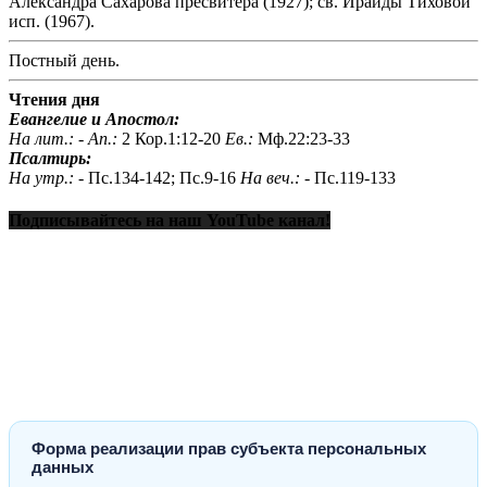
Александра Сахарова пресвитера (1927); св. Ираиды Тихо́вой
исп. (1967).
Постный день.
Чтения дня
Евангелие и Апостол:
На лит.: -
Ап.:
2 Кор.1:12-20
Ев.:
Мф.22:23-33
Псалтирь:
На утр.: -
Пс.134-142; Пс.9-16
На веч.: -
Пс.119-133
Подписывайтесь на наш YouTube канал!
Форма реализации прав субъекта персональных
данных