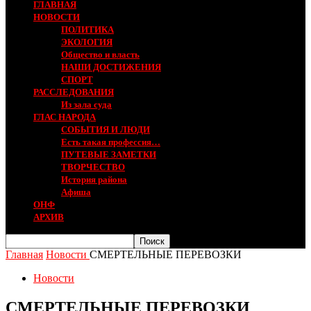
ГЛАВНАЯ
НОВОСТИ
ПОЛИТИКА
ЭКОЛОГИЯ
Общество и власть
НАШИ ДОСТИЖЕНИЯ
СПОРТ
РАССЛЕДОВАНИЯ
Из зала суда
ГЛАС НАРОДА
СОБЫТИЯ И ЛЮДИ
Есть такая профессия…
ПУТЕВЫЕ ЗАМЕТКИ
ТВОРЧЕСТВО
История района
Афиша
ОНФ
АРХИВ
Главная
Новости
СМЕРТЕЛЬНЫЕ ПЕРЕВОЗКИ
Новости
СМЕРТЕЛЬНЫЕ ПЕРЕВОЗКИ