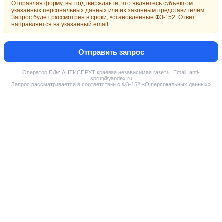
Отправляя форму, вы подтверждаете, что являетесь субъектом
указанных персональных данных или их законным представителем.
Запрос будет рассмотрен в сроки, установленные ФЗ-152. Ответ
направляется на указанный email.
Отправить запрос
Оператор ПДн: АНТИСПРУТ краевая независимая газета | Email: anti-
sprut@yandex.ru
Запрос рассматривается в соответствии с ФЗ-152 «О персональных данных»