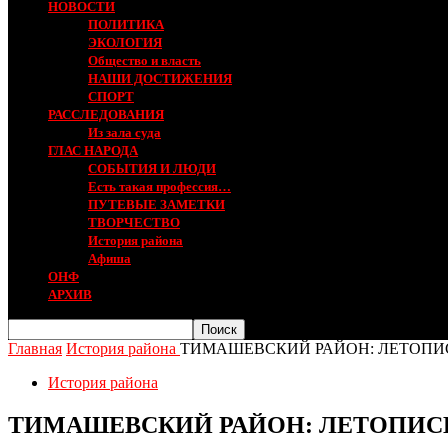
НОВОСТИ
ПОЛИТИКА
ЭКОЛОГИЯ
Общество и власть
НАШИ ДОСТИЖЕНИЯ
СПОРТ
РАССЛЕДОВАНИЯ
Из зала суда
ГЛАС НАРОДА
СОБЫТИЯ И ЛЮДИ
Есть такая профессия…
ПУТЕВЫЕ ЗАМЕТКИ
ТВОРЧЕСТВО
История района
Афиша
ОНФ
АРХИВ
Главная
История района
ТИМАШЕВСКИЙ РАЙОН: ЛЕТОПИ
История района
ТИМАШЕВСКИЙ РАЙОН: ЛЕТОПИС