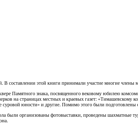
 В составлении этой книги принимали участие многие члены м
вере Памятного знака, посвященного вековому юбилею комсомо
рков на страницах местных и краевых газет: «Тимашевскому ком
ре суровой юности» и другие. Помимо этого были подготовлены 
мола были организованы фотовыставки, проведены шахматные ту
она.