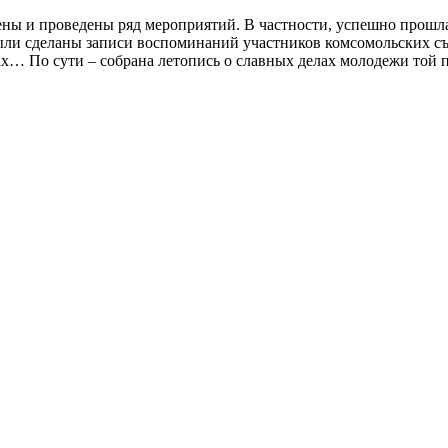
ены и проведены ряд мероприятий. В частности, успешно прошл
 были сделаны записи воспоминаний участников комсомольских с
… По сути – собрана летопись о славных делах молодежи той по