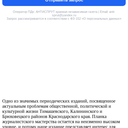
Оператор ПДн: АНТИСПРУТ краевая независимая газета | Email: anti-
sprut@yandex.ru
Запрос рассматривается в соответствии с ФЗ-152 «О персональных данных»
Одно из значимых периодических изданий, посвященное
актуальным проблемам общественной, политической и
культурной жизни Тимашевского, Калининского и
Брюховецкого районов Краснодарского края. Планка
журналистского мастерства остается на неизменно высоком
уровне, и потому наше издание представляет интерес для