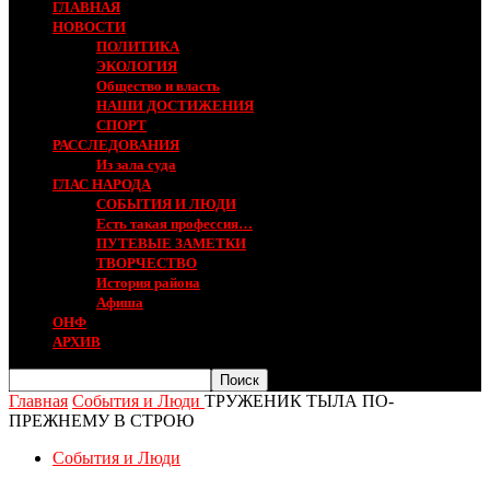
ГЛАВНАЯ
НОВОСТИ
ПОЛИТИКА
ЭКОЛОГИЯ
Общество и власть
НАШИ ДОСТИЖЕНИЯ
СПОРТ
РАССЛЕДОВАНИЯ
Из зала суда
ГЛАС НАРОДА
СОБЫТИЯ И ЛЮДИ
Есть такая профессия…
ПУТЕВЫЕ ЗАМЕТКИ
ТВОРЧЕСТВО
История района
Афиша
ОНФ
АРХИВ
Главная
События и Люди
ТРУЖЕНИК ТЫЛА ПО-
ПРЕЖНЕМУ В СТРОЮ
События и Люди