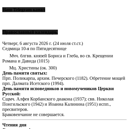
Наш Telegram канал
Православный календарь.
Четверг, 6 августа 2026 г.
(24 июля ст.ст.)
Седмица 10-я по Пятидесятнице
Мчч. блгвв. князей Бориса и Глеба, во св. Крещении
Романа и Давида (1015)
Мц. Христины (ок. 300)
День памяти святых:
Прп. Поликарпа, архим. Печерского (1182). Обретение мощей
прп. Далмата Исетского (1994).
День памяти исповедников и новомучеников Церкви
Русской:
Сщмч. Алфея Корбанского диакона (1937); свв. Николая
Понгильского (1942) и Иоанна Калинина (1951) испп.,
пресвитеров.
Браковенчание не совершается.
Чтения дня