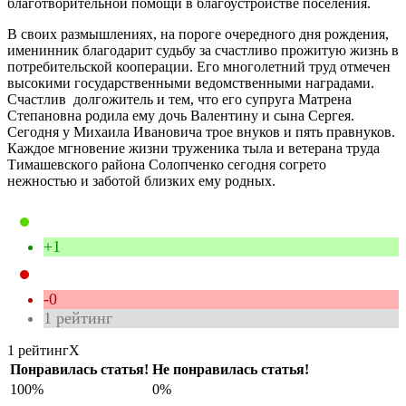
благотворительной помощи в благоустройстве поселения.
В своих размышлениях, на пороге очередного дня рождения,
именинник благодарит судьбу за счастливо прожитую жизнь в
потребительской кооперации. Его многолетний труд отмечен
высокими государственными ведомственными наградами.
Счастлив долгожитель и тем, что его супруга Матрена
Степановна родила ему дочь Валентину и сына Сергея.
Сегодня у Михаила Ивановича трое внуков и пять правнуков.
Каждое мгновение жизни труженика тыла и ветерана труда
Тимашевского района Солопченко сегодня согрето
нежностью и заботой близких ему родных.
+1
-0
1
рейтинг
1 рейтинг
X
Понравилась статья!
Не понравилась статья!
100%
0%