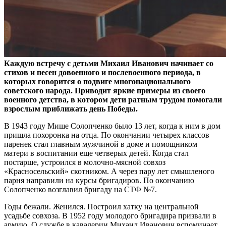
Каждую встречу с детьми Михаил Иванович начинает со
стихов и песен довоенного и послевоенного периода, в
которых говорится о подвиге многонационального
советского народа. Приводит яркие примеры из своего
военного детства, в котором дети ратным трудом помогали
взрослым приближать день Победы.
В 1943 году Мише Солопченко было 13 лет, когда к ним в дом
пришла похоронка на отца. По окончании четырех классов
паренек стал главным мужчиной в доме и помощником
матери в воспитании еще четверых детей. Когда стал
постарше, устроился в молочно-мясной совхоз
«Красносельский» скотником. А через пару лет смышленого
парня направили на курсы бригадиров. По окончанию
Солопченко возглавил бригаду на СТФ №7.
Годы бежали. Женился. Построил хатку на центральной
усадьбе совхоза. В 1952 году молодого бригадира призвали в
армию. О службе в кавалерии Михаил Иванович вспоминает