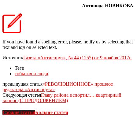
Антонида НОВИКОВА.
If you have found a spelling error, please, notify us by selecting that
text and
tap
on selected text.
Источник
Газета «Антиспрут», № 44 (1255) от 9 ноября 2017г.
Теги
события и люди
предыдущая статья
«РЕВОЛЮЦИОННОЕ» прошлое
редактора «Антиспрута»
Следующая статья
Главу района испортил… квартирный
вопрос (С ПРОДОЛЖЕНИЕМ)
Схожие статьи
Больше статей