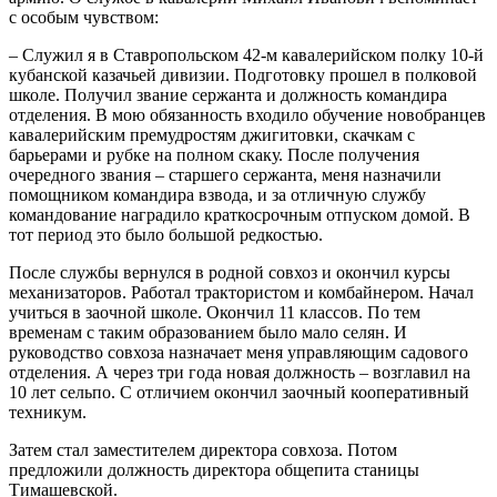
с особым чувством:
– Служил я в Ставропольском 42-м кавалерийском полку 10-й
кубанской казачьей дивизии. Подготовку прошел в полковой
школе. Получил звание сержанта и должность командира
отделения. В мою обязанность входило обучение новобранцев
кавалерийским премудростям джигитовки, скачкам с
барьерами и рубке на полном скаку. После получения
очередного звания – старшего сержанта, меня назначили
помощником командира взвода, и за отличную службу
командование наградило краткосрочным отпуском домой. В
тот период это было большой редкостью.
После службы вернулся в родной совхоз и окончил курсы
механизаторов. Работал трактористом и комбайнером. Начал
учиться в заочной школе. Окончил 11 классов. По тем
временам с таким образованием было мало селян. И
руководство совхоза назначает меня управляющим садового
отделения. А через три года новая должность – возглавил на
10 лет сельпо. С отличием окончил заочный кооперативный
техникум.
Затем стал заместителем директора совхоза. Потом
предложили должность директора общепита станицы
Тимашевской.