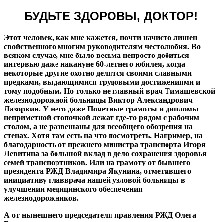
БУДЬТЕ ЗДОРОВЫ, ДОКТОР!
Этот человек, как мне кажется, почти начисто лишен
свойственного многим руководителям честолюбия. Во
всяком случае, мне было весьма непросто добиться
интервью даже накануне 60-летнего юбилея, когда
некоторые другие охотно делятся своими славными
предками, выдающимися трудовыми достижениями и
тому подобным. Но только не главный врач Тимашевской
железнодорожной больницы Виктор Александрович
Лазоркин. У него даже Почетные грамоты и дипломы
неприметной стопочкой лежат где-то рядом с рабочим
столом, а не развешаны для всеобщего обозрения на
стенах. Хотя там есть на что посмотреть. Например, на
благодарность от прежнего министра транспорта Игоря
Левитина за большой вклад в дело сохранения здоровья
семей транспортников. Или на грамоту от бывшего
президента РЖД Владимира Якунина, отметившего
инициативу главврача нашей узловой больницы в
улучшении медицинского обеспечения
железнодорожников.
А от нынешнего председателя правления РЖД Олега