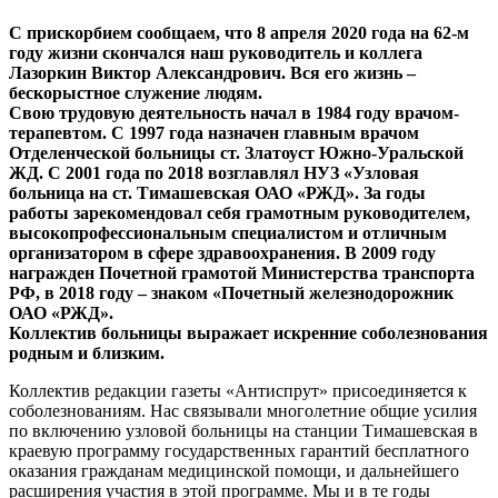
С прискорбием сообщаем, что 8 апреля 2020 года на 62-м
году жизни скончался наш руководитель и коллега
Лазоркин Виктор Александрович. Вся его жизнь –
бескорыстное служение людям.
Свою трудовую деятельность начал в 1984 году врачом-
терапевтом. С 1997 года назначен главным врачом
Отделенческой больницы ст. Златоуст Южно-Уральской
ЖД. С 2001 года по 2018 возглавлял НУЗ «Узловая
больница на ст. Тимашевская ОАО «РЖД». За годы
работы зарекомендовал себя грамотным руководителем,
высокопрофессиональным специалистом и отличным
организатором в сфере здравоохранения. В 2009 году
награжден Почетной грамотой Министерства транспорта
РФ, в 2018 году – знаком «Почетный железнодорожник
ОАО «РЖД».
Коллектив больницы выражает искренние соболезнования
родным и близким.
Коллектив редакции газеты «Антиспрут» присоединяется к
соболезнованиям. Нас связывали многолетние общие усилия
по включению узловой больницы на станции Тимашевская в
краевую программу государственных гарантий бесплатного
оказания гражданам медицинской помощи, и дальнейшего
расширения участия в этой программе. Мы и в те годы