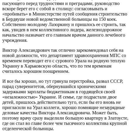
пасующего перед трудностями и преградами, руководство
вскоре берет его с собой в столицу: согласовывать и
«пробивать» в Министерстве путей сообщения строительство
в Бердяуше новой ведомственной больницы на 150 коек.
Собственно молодому Лазоркину и пришлось ее строить, так
как, увидев в нем коллективного лидера, железнодорожное
начальство назначает его главным врачом данного лечебного
учреждения.
Виктор Александрович так отлично зарекомендовал себя на
новой должности, что департамент здравоохранения МПС со
временем переводит его с сурового Урала на родную теплую
Украину в Харьковскую область, что по тем временам
считалось хорошим поощрением.
И все бы хорошо, но тут грянула перестройка, развал СССР,
парад суверенитетов, обернувшийся хроническими
задержками зарплаты бюджетникам в гордящейся своей
«незалежностью» Украине. И семье, где подрастали двое
детей, пришлось действительно туго, если бы его вновь не
пригласили на Урал коллеги, хорошо помнящие незаурядные
деловые качества Виктора Александровича. Может быть,
поэтому врачу сразу выделили большую квартиру в Златоусте,
где он стал во главе более чем тысячного коллектива крупной
отделенческой больницы.