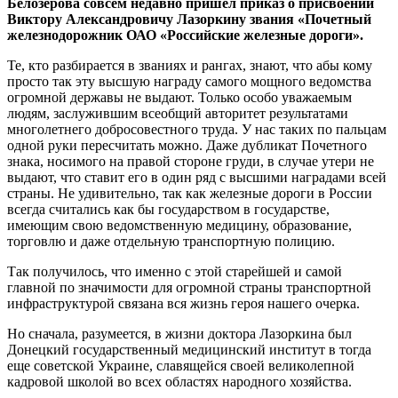
Белозерова совсем недавно пришел приказ о присвоении
Виктору Александровичу Лазоркину звания «Почетный
железнодорожник ОАО «Российские железные дороги».
Те, кто разбирается в званиях и рангах, знают, что абы кому
просто так эту высшую награду самого мощного ведомства
огромной державы не выдают. Только особо уважаемым
людям, заслужившим всеобщий авторитет результатами
многолетнего добросовестного труда. У нас таких по пальцам
одной руки пересчитать можно. Даже дубликат Почетного
знака, носимого на правой стороне груди, в случае утери не
выдают, что ставит его в один ряд с высшими наградами всей
страны. Не удивительно, так как железные дороги в России
всегда считались как бы государством в государстве,
имеющим свою ведомственную медицину, образование,
торговлю и даже отдельную транспортную полицию.
Так получилось, что именно с этой старейшей и самой
главной по значимости для огромной страны транспортной
инфраструктурой связана вся жизнь героя нашего очерка.
Но сначала, разумеется, в жизни доктора Лазоркина был
Донецкий государственный медицинский институт в тогда
еще советской Украине, славящейся своей великолепной
кадровой школой во всех областях народного хозяйства.