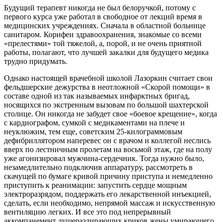
Будущий терапевт никогда не был белоручкой, потому с
первого курса уже работал в свободное от лекций время в
медицинских учреждениях. Сначала в областной больнице
санитаром. Корифеи здравоохранения, знакомые со всеми
«прелестями» той тяжелой, а, порой, и не очень приятной
работы, полагают, что лучшей закалки для будущего медика
трудно придумать.
Однако настоящей врачебной школой Лазоркин считает свои
фельдшерские дежурства в неотложной «Скорой помощи» в
составе одной из так называемых инфарктных бригад,
носящихся по экстренным вызовам по большой шахтерской
столице. Он никогда не забудет свое «боевое крещение», когда
с кардиографом, сумкой с медикаментами на плече и
неуклюжим, тем еще, советским 25-килограммовым
дефибриллятором наперевес он с врачом и коллегой неслись
вверх по лестничным пролетам на восьмой этаж, где на полу
уже агонизировал мужчина-сердечник. Тогда нужно было,
незамедлительно подключив аппаратуру, рассмотреть в
скачущей по бумаге кривой причину приступа и немедленно
приступить к реанимации: запустить сердце мощным
электроразрядом, поддержать его лекарственной инъекцией,
сделать, если необходимо, непрямой массаж и искусственную
вентиляцию легких. И все это под непрерывный
аккомпанемент душераздирающих криков жены умирающего