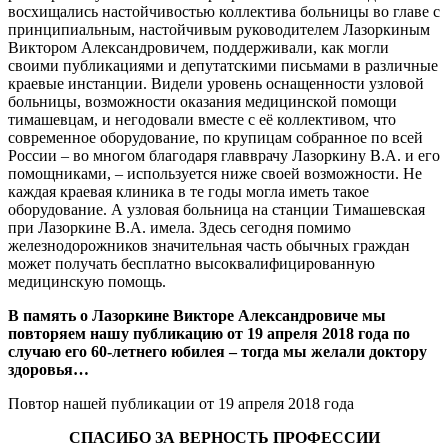
восхищались настойчивостью коллектива больницы во главе с
принципиальным, настойчивым руководителем Лазоркиным
Виктором Александровичем, поддерживали, как могли
своими публикациями и депутатскими письмами в различные
краевые инстанции. Видели уровень оснащенности узловой
больницы, возможности оказания медицинской помощи
тимашевцам, и негодовали вместе с её коллективом, что
современное оборудование, по крупицам собранное по всей
России – во многом благодаря главврачу Лазоркину В.А. и его
помощниками, – используется ниже своей возможности. Не
каждая краевая клиника в те годы могла иметь такое
оборудование. А узловая больница на станции Тимашевская
при Лазоркине В.А. имела. Здесь сегодня помимо
железнодорожников значительная часть обычных граждан
может получать бесплатно высоквалифицированную
медицинскую помощь.
В память о Лазоркине Викторе Александровиче мы
повторяем нашу публикацию от 19 апреля 2018 года по
случаю его 60-летнего юбилея – тогда мы желали доктору
здоровья…
Повтор нашей публикации от 19 апреля 2018 года
СПАСИБО ЗА ВЕРНОСТЬ ПРОФЕССИИ