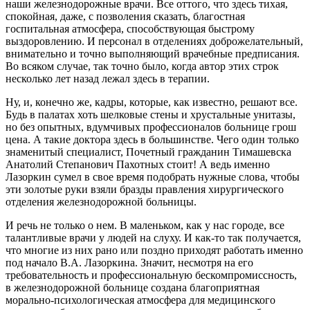
наши железнодорожные врачи. Все оттого, что здесь тихая,
спокойная, даже, с позволения сказать, благостная
госпитальная атмосфера, способствующая быстрому
выздоровлению. И персонал в отделениях доброжелательный,
внимательно и точно выполняющий врачебные предписания.
Во всяком случае, так точно было, когда автор этих строк
несколько лет назад лежал здесь в терапии.
Ну, и, конечно же, кадры, которые, как известно, решают все.
Будь в палатах хоть шелковые стены и хрустальные унитазы,
но без опытных, вдумчивых профессионалов больнице грош
цена. А такие доктора здесь в большинстве. Чего один только
знаменитый специалист, Почетный гражданин Тимашевска
Анатолий Степанович Пахотных стоит! А ведь именно
Лазоркин сумел в свое время подобрать нужные слова, чтобы
эти золотые руки взяли бразды правления хирургического
отделения железнодорожной больницы.
И речь не только о нем. В маленьком, как у нас городе, все
талантливые врачи у людей на слуху. И как-то так получается,
что многие из них рано или поздно приходят работать именно
под начало В.А. Лазоркина. Значит, несмотря на его
требовательность и профессиональную бескомпромиссность,
в железнодорожной больнице создана благоприятная
морально-психологическая атмосфера для медицинского