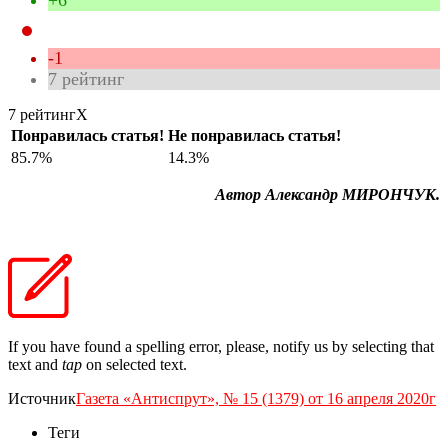
-1
7
рейтинг
7 рейтинг
X
Понравилась статья!
Не понравилась статья!
85.7%
14.3%
Автор Александр МИРОНЧУК.
If you have found a spelling error, please, notify us by selecting that
text and
tap
on selected text.
Источник
Газета «Антиспрут», № 15 (1379) от 16 апреля 2020г
Теги