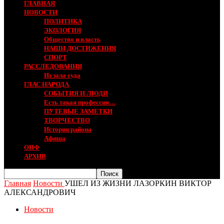
ГЛАВНАЯ
НОВОСТИ
ПОЛИТИКА
ЭКОЛОГИЯ
Общество и власть
НАШИ ДОСТИЖЕНИЯ
СПОРТ
РАССЛЕДОВАНИЯ
Из зала суда
ГЛАС НАРОДА
СОБЫТИЯ И ЛЮДИ
Есть такая профессия…
ПУТЕВЫЕ ЗАМЕТКИ
ТВОРЧЕСТВО
История района
Афиша
ОНФ
АРХИВ
Главная
Новости
УШЕЛ ИЗ ЖИЗНИ ЛАЗОРКИН ВИКТОР
АЛЕКСАНДРОВИЧ
Новости