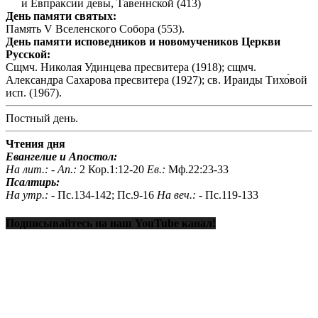
и Евпраксии девы, Тавеннской (413)
День памяти святых:
Память V Вселенского Собора (553).
День памяти исповедников и новомучеников Церкви
Русской:
Сщмч. Николая Удинцева пресвитера (1918); сщмч.
Александра Сахарова пресвитера (1927); св. Ираиды Тихо́вой
исп. (1967).
Постный день.
Чтения дня
Евангелие и Апостол:
На лит.: -
Ап.:
2 Кор.1:12-20
Ев.:
Мф.22:23-33
Псалтирь:
На утр.: -
Пс.134-142; Пс.9-16
На веч.: -
Пс.119-133
Подписывайтесь на наш YouTube канал!