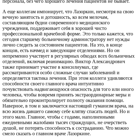
персонала, без чего хорошего лечения пациентов не бывает.
А еще коллегам импонирует, что Лазоркин, несмотря на свою
вечную занятость и дотошность, ко всем мелочам,
составляющим будни современного медицинского
учреждения, поддерживает себя в хорошей чисто
профессиональной врачебной форме. Это только кажется, что
сегодня старшему больничному администратору нет нужды
лично следить за состоянием пациентов. На это, в конце
концов, есть начмед и заведующие отделениями. Но он
непременно участвует в регулярных обходах всех больничных
отделений, включая реанимацию. Виктор Александрович
также принимает участие в консилиумах, где
рассматриваются особо сложные случаи заболеваний и
определяется тактика лечения. При этом коллеги удивляются
способности своего главного врача интуитивно
почувствовать надвигающуюся опасность для того или иного
человека, чтобы вовремя принять экстраординарные меры и
обязательно проконтролирует полноту оказания помощи.
Наверное, в том и заключается настоящий гуманизм врача, на
всю жизнь давшего самому себе клятву спасать людей. Но и
этого мало. Главное, чтобы с годами, наполненными
ежедневными жалобами тысяч страждущих, не очерстветь
душой, не потерять способность к состраданию. Что можно
смело сказать о главном враче Лазоркине.