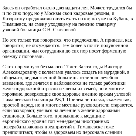
Здесь он отработал около двенадцати лет. Может, трудился бы
и по сию пору, но у Москвы свои кадровые резоны, и
Лазоркину предложили опять ехать на юг, но уже на Кубань, в
Тимашевск, на смену уходящему на пенсию главврачу
узловой больницы С.Н. Скляровой.
Но это только так говорится, что предложили. А приказы, как
говорится, не обсуждаются. Тем более в почти полувоенной
организации, чьи сотрудники до сих пор носят форменную
одежду с погонами.
С тех пор минуло без малого 17 лет. За эти годы Виктору
Александровичу с коллегами удалось создать из заурядной, в
общем-то, ведомственной больницы отличное лечебное
заведение, где лечатся и наблюдаются не только работники
железнодорожной отрасли и члены их семей, но и многие
горожане, доверяющие свое здоровье именно врачам узловой
Тимашевской больницы РЖД. Причем не только, скажем так,
простой народ, но и многие местные руководители стараются,
если захворают, улечься на лечение в железнодорожный
стационар. Больше того, привыкшие к медицине
европейского уровня топ-менеджеры иностранных
перерабатывающих предприятий в Тимашевске тоже
предпочитают, чтобы за здоровьем их персонала следили