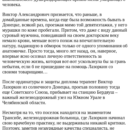
человека.
Виктор Александрович признается, что раньше, в
домайданные времена, когда еще была возможность бывать в
Донецке, всякий раз, проезжая мимо той девятиэтажки, у него
мурашки по коже пробегали. Притом, что даже с виду данный
суровый мужчина, повидавший на своем докторском веку
немало крови, меньше всего похож на впечатлительную
натуру, падающую в обморок только от одного упоминания об
анатомичке. Просто тогда, много лет назад, он, наверное,
впервые ясно осознал личную ответственность за
человеческую жизнь, которая вот-вот ускользнула бы за грань
небытия, если б не пришедшие на помощь Лазоркин со
своими товарищами…
После ординатуры и защиты диплома терапевт Виктор
Лазоркин из солнечного Донецка, проехав половину тогда
еще Советского Союза, прибывает на станцию Бердяуш –
важный железнодорожный узел на Южном Урале в
Челябинской области.
Несмотря на то, что поселок находится на знаменитом
Трансибе, железнодорожная больница, где Лазоркин начинал
свою врачебную практику, не выдерживала никакой критики.
Поэтому, заметив незаурядные качества специалиста, не