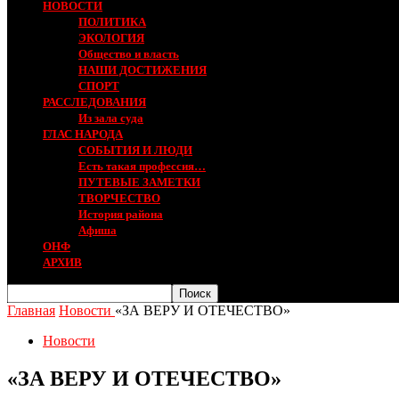
НОВОСТИ
ПОЛИТИКА
ЭКОЛОГИЯ
Общество и власть
НАШИ ДОСТИЖЕНИЯ
СПОРТ
РАССЛЕДОВАНИЯ
Из зала суда
ГЛАС НАРОДА
СОБЫТИЯ И ЛЮДИ
Есть такая профессия…
ПУТЕВЫЕ ЗАМЕТКИ
ТВОРЧЕСТВО
История района
Афиша
ОНФ
АРХИВ
Главная
Новости
«ЗА ВЕРУ И ОТЕЧЕСТВО»
Новости
«ЗА ВЕРУ И ОТЕЧЕСТВО»