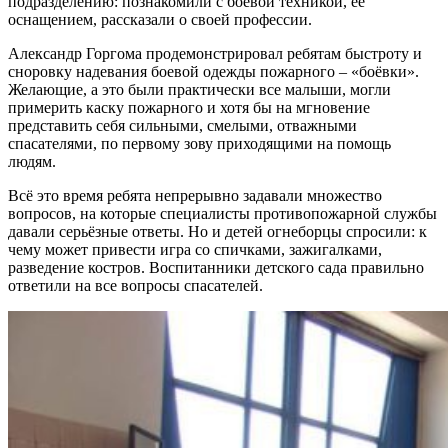
подразделению: познакомили с боевой техникой, её
оснащением, рассказали о своей профессии.
Александр Горгома продемонстрировал ребятам быстроту и
сноровку надевания боевой одежды пожарного – «боёвки».
Желающие, а это были практически все малыши, могли
примерить каску пожарного и хотя бы на мгновение
представить себя сильными, смелыми, отважными
спасателями, по первому зову приходящими на помощь
людям.
Всё это время ребята непрерывно задавали множество
вопросов, на которые специалисты противопожарной службы
давали серьёзные ответы. Но и детей огнеборцы спросили: к
чему может привести игра со спичками, зажигалками,
разведение костров. Воспитанники детского сада правильно
ответили на все вопросы спасателей.