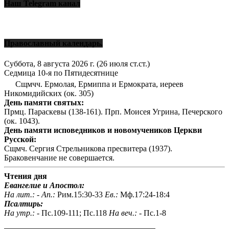
Наш Telegram канал
Православный календарь.
Суббота, 8 августа 2026 г.
(26 июля ст.ст.)
Седмица 10-я по Пятидесятнице
Сщмчч. Ермолая, Ермиппа и Ермократа, иереев
Никомидийских (ок. 305)
День памяти святых:
Прмц. Параскевы (138-161). Прп. Моисея Угрина, Печерского
(ок. 1043).
День памяти исповедников и новомучеников Церкви
Русской:
Сщмч. Сергия Стрельникова пресвитера (1937).
Браковенчание не совершается.
Чтения дня
Евангелие и Апостол:
На лит.: -
Ап.:
Рим.15:30-33
Ев.:
Мф.17:24-18:4
Псалтирь:
На утр.: -
Пс.109-111; Пс.118
На веч.: -
Пс.1-8