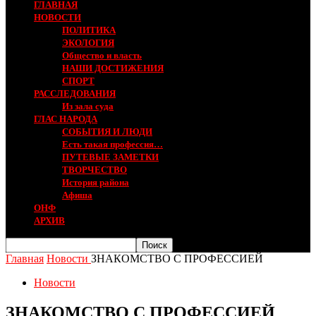
ГЛАВНАЯ
НОВОСТИ
ПОЛИТИКА
ЭКОЛОГИЯ
Общество и власть
НАШИ ДОСТИЖЕНИЯ
СПОРТ
РАССЛЕДОВАНИЯ
Из зала суда
ГЛАС НАРОДА
СОБЫТИЯ И ЛЮДИ
Есть такая профессия…
ПУТЕВЫЕ ЗАМЕТКИ
ТВОРЧЕСТВО
История района
Афиша
ОНФ
АРХИВ
Главная
Новости
ЗНАКОМСТВО С ПРОФЕССИЕЙ
Новости
ЗНАКОМСТВО С ПРОФЕССИЕЙ