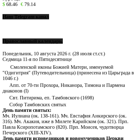
$
68.46
€
79.14
Наш Telegram канал
Православный календарь.
Понедельник, 10 августа 2026 г.
(28 июля ст.ст.)
Седмица 11-я по Пятидесятнице
Смоленской иконы Божией Матери, именуемой
"Одигитрия" (Путеводительница) (принесена из Царьграда в
1046 г.)
Апп. от 70-ти Прохора, Никанора, Тимона и Пармена
диаконов (I)
Свт. Питирима, еп. Тамбовского (1698)
Собор Тамбовских святых
День памяти святых:
Мч. Иулиана (ок. 138-161). Мч. Евстафия Анкирского (ок.
316). Мч. Акакия, иже в Милете Карийском (ок. 321). Прп.
Павла Ксиропотамского (820). Прп. Моисея, чудотворца
Печерского (XIII-XIV).
День памяти исповедников и новомучеников Церкви