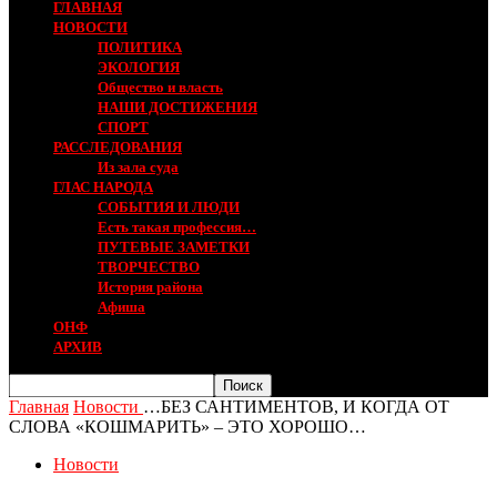
ГЛАВНАЯ
НОВОСТИ
ПОЛИТИКА
ЭКОЛОГИЯ
Общество и власть
НАШИ ДОСТИЖЕНИЯ
СПОРТ
РАССЛЕДОВАНИЯ
Из зала суда
ГЛАС НАРОДА
СОБЫТИЯ И ЛЮДИ
Есть такая профессия…
ПУТЕВЫЕ ЗАМЕТКИ
ТВОРЧЕСТВО
История района
Афиша
ОНФ
АРХИВ
Главная
Новости
…БЕЗ САНТИМЕНТОВ, И КОГДА ОТ
СЛОВА «КОШМАРИТЬ» – ЭТО ХОРОШО…
Новости