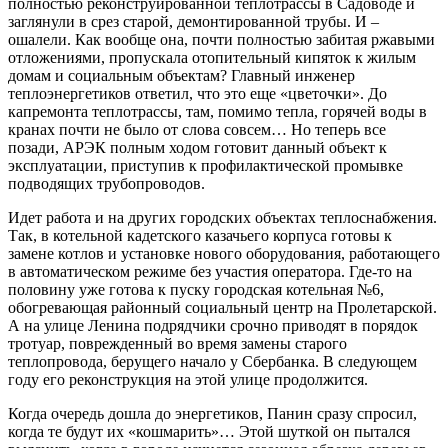
полностью реконструированной теплотрассы в Садоводе и
заглянули в срез старой, демонтированной трубы. И –
ошалели. Как вообще она, почти полностью забитая ржавыми
отложениями, пропускала отопительный кипяток к жилым
домам и социальным объектам? Главный инженер
теплоэнергетиков ответил, что это еще «цветочки». До
капремонта теплотрассы, там, помимо тепла, горячей воды в
кранах почти не было от слова совсем… Но теперь все
позади, АРЭК полным ходом готовит данный объект к
эксплуатации, приступив к профилактической промывке
подводящих трубопроводов.
Идет работа и на других городских объектах теплоснабжения.
Так, в котельной кадетского казачьего корпуса готовы к
замене котлов и установке нового оборудования, работающего
в автоматическом режиме без участия оператора. Где-то на
половину уже готова к пуску городская котельная №6,
обогревающая районный социальный центр на Пролетарской.
А на улице Ленина подрядчики срочно приводят в порядок
тротуар, поврежденный во время замены старого
теплопровода, берущего начало у Сбербанка. В следующем
году его реконструкция на этой улице продолжится.
Когда очередь дошла до энергетиков, Панин сразу спросил,
когда те будут их «кошмарить»… Этой шуткой он пытался