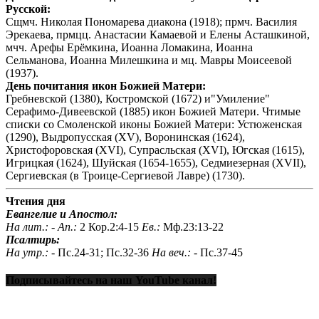
Русской:
Сщмч. Николая Пономарева диакона (1918); прмч. Василия
Эрекаева, прмцц. Анастасии Камаевой и Елены Асташкиной,
мчч. Арефы Ерёмкина, Иоанна Ломакина, Иоанна
Сельманова, Иоанна Милешкина и мц. Мавры Моисеевой
(1937).
День почитания икон Божией Матери:
Гребневской (1380), Костромской (1672) и"Умиление"
Серафимо-Дивеевской (1885) икон Божией Матери. Чтимые
списки со Смоленской иконы Божией Матери: Устюженская
(1290), Выдропусская (XV), Воронинская (1624),
Христофоровская (XVI), Супрасльская (XVI), Югская (1615),
Игрицкая (1624), Шуйская (1654-1655), Седмиезерная (XVII),
Сергиевская (в Троице-Сергиевой Лавре) (1730).
Чтения дня
Евангелие и Апостол:
На лит.: -
Ап.:
2 Кор.2:4-15
Ев.:
Мф.23:13-22
Псалтирь:
На утр.: -
Пс.24-31; Пс.32-36
На веч.: -
Пс.37-45
Подписывайтесь на наш YouTube канал!