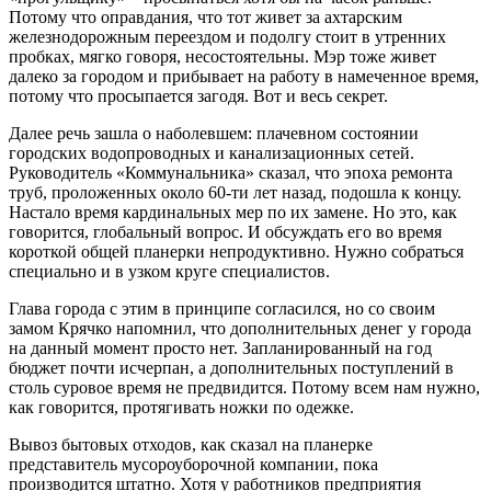
Потому что оправдания, что тот живет за ахтарским
железнодорожным переездом и подолгу стоит в утренних
пробках, мягко говоря, несостоятельны. Мэр тоже живет
далеко за городом и прибывает на работу в намеченное время,
потому что просыпается загодя. Вот и весь секрет.
Далее речь зашла о наболевшем: плачевном состоянии
городских водопроводных и канализационных сетей.
Руководитель «Коммунальника» сказал, что эпоха ремонта
труб, проложенных около 60-ти лет назад, подошла к концу.
Настало время кардинальных мер по их замене. Но это, как
говорится, глобальный вопрос. И обсуждать его во время
короткой общей планерки непродуктивно. Нужно собраться
специально и в узком круге специалистов.
Глава города с этим в принципе согласился, но со своим
замом Крячко напомнил, что дополнительных денег у города
на данный момент просто нет. Запланированный на год
бюджет почти исчерпан, а дополнительных поступлений в
столь суровое время не предвидится. Потому всем нам нужно,
как говорится, протягивать ножки по одежке.
Вывоз бытовых отходов, как сказал на планерке
представитель мусороуборочной компании, пока
производится штатно. Хотя у работников предприятия