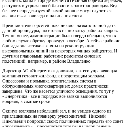
выяснить, когда в городе начнется сезонная обрезка деревьев,
растущих в угрожающей близости к электропроводам. Ведь
без нее непредсказуемой зимой вполне могут случиться
аварии из-за гололеда и налипания снега.
Представитель горсетей пока не смог назвать точной даты
данной процедуры, посетовав на нехватку рабочих кадров.
Тем не менее, администрации было твердо обещано, что в
любом случае обрезку проведут в октябре. А сейчас рабочие
бригады энергетиков заняты на реконструкции
высоковольтных линий на некоторых улицах райцентра. И
другими плановыми работами: ремонтом силовых
подстанций, например, в районе Владиленко.
Директор АО «Энергетик» доложил, как его управляющая
компания готовит жилфонд к предстоящим холодам.
Опрессовка и промывка отопительных систем в
обслуживаемых многоквартирных домах практически
завершена. Что же касается уличного освещения, то тут у
«Энергетика» все в порядке: все заявки выполняются
вовремя, в сжатые сроки.
Окинув взглядом небольшой зал, и не увидев одного из
приглашенных на планерку руководителей, Николай
Николаевич попросил своих подчиненных передать его совет
«прогульщику» – просыпаться хотя бы на часок раньше.