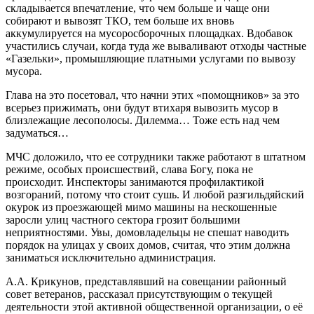
складывается впечатление, что чем больше и чаще они
собирают и вывозят ТКО, тем больше их вновь
аккумулируется на мусоросборочных площадках. Вдобавок
участились случаи, когда туда же вываливают отходы частные
«Газельки», промышляющие платными услугами по вывозу
мусора.
Глава на это посетовал, что начни этих «помощников» за это
всерьез прижимать, они будут втихаря вывозить мусор в
близлежащие лесополосы. Дилемма… Тоже есть над чем
задуматься…
МЧС доложило, что ее сотрудники также работают в штатном
режиме, особых происшествий, слава Богу, пока не
происходит. Инспекторы занимаются профилактикой
возгораний, потому что стоит сушь. И любой разгильдяйский
окурок из проезжающей мимо машины на нескошенные
заросли улиц частного сектора грозит большими
неприятностями. Увы, домовладельцы не спешат наводить
порядок на улицах у своих домов, считая, что этим должна
заниматься исключительно администрация.
А.А. Крикунов, представлявший на совещании районный
совет ветеранов, рассказал присутствующим о текущей
деятельности этой активной общественной организации, о её