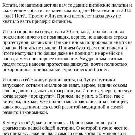
Кстати, не напоминают ли вам те давние китайские палатки и
«коктейли» события на киевском майдане Незалэжности 2014
года? Нет?.. Просто у Януковича шесть лет назад духу не
хватило взять пример с китайцев.
И в позапрошлом году, спустя 30 лет, когда подросло новое
поколение ничего не помнящих, вернее, не знающих страха
протестунов, китайский Гонконг вновь попробовали «взять на
арапа». И опять не вышло. Причем бузотерам с зонтиками в
итоге настучали по башке даже не полиция, не армейские
части, а местное старшее поколение. Умудренным жизнью
людям тогда надоела протестная движуха, почти полностью
похоронившая прибыльный туристический бизнес.
И ничего себе: живут, развиваются, на Луну спутники
запускают, сотнями миллионов ездят, вернее, ездили совсем
еще недавно отдыхать по заграницам. И опять, уверен, поедут,
когда заразу «прикрутят». Причем, не у них, в Китае, где с
вирусом, похоже, уже полностью справились, а за границей,
какая всегда кичилась своей развитой медициной и самой
развитой экономикой.
К чему это я? Даже и не знаю… Просто мысли вслух о
фрагментах нашей общей истории. О которой нужно честно,
без прикрас, даже не щадя самого себя, когда-то молодого и