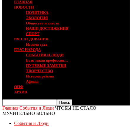
ГЛАВНАЯ
НОВОСТИ
ПОЛИТИКА
ЭКОЛОГИЯ
Общество и власть
НАШИ ДОСТИЖЕНИЯ
СПОРТ
РАССЛЕДОВАНИЯ
Из зала суда
ГЛАС НАРОДА
СОБЫТИЯ И ЛЮДИ
Есть такая профессия…
ПУТЕВЫЕ ЗАМЕТКИ
ТВОРЧЕСТВО
История района
Афиша
ОНФ
АРХИВ
Главная
События и Люди
ЧТОБЫ НЕ СТАЛО
МУЧИТЕЛЬНО БОЛЬНО
События и Люди