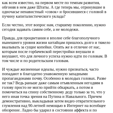
как всем известно, на первом месте по темпам развития,
обгоняя в нем даже Штаты. А где теперь мы, отринувшие в
одночасье ненавистный «совок» и бросившиеся с головой в
пучину капиталистического уклада?
Если честно, этот вопрос нам, старшему поколению, нужно
сегодня задавать самим себе, а не молодежи.
Правда, для процветания и вполне себе благополучного
нынешнего уровня жизни китайцам пришлось долго и тяжело
вкалывать за сущие копейки. Опять же в отличие от нас,
которым после горбачевской перестройки внушали и
внушают, что для личного успеха нужно идти по головам. В
том числе и по родительским головам.
И чуждые жизненные идеалы, нужно признаться, часто
попадают в благодатно унавоженную западными
пропагандонами почву. Особенно в молодых головах. Разве
не так? Ведь раньше даже самым отъявленным негодяям в
голову просто не могло прийти обхаркать, а потом и
помочиться на спину собственному деду только за то, что у
него иная точка зрения на Путина и Навального. Причем
демонстративно, выкладывая затем видео отвратительного
глумления над 90-летней немощью в Интернет на всеобщее
обозрение. Ладно бы ударил в состоянии аффекта и по