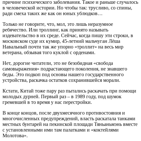
причине психического заболевания. Такое и раньше случалось
в человеческой истории. Но чтобы так: трусливо, со спины,
ради смеха таких же как он юных ублюдков…
Только не говорите, что, мол, это лишь неразумное
ребячество. Или троллинг, как принято называть
издевательство в их среде. Сейчас, когда пишу эти строки, в
московском суде их кумир, 45-летний мальчуган Лёша
Навальный почти так же упорно «троллит» на весь мир
ветерана, обзывая того куклой с орденами.
Нет, дорогие читатели, это не безобидная «свобода
самовыражения» подрастающего поколения, не знавшего
беды. Это подкоп под основы нашего государственного
устройства, раскачка остатков сохранившейся морали.
Кстати, Китай тоже пару раз пытались раскачать при помощи
молодых дурней. Первый раз – в 1989 году, под шумок
гремевшей в то время у нас перестройки.
В конце концов, после двухмесячного противостояния и
многочисленных предупреждений, власть раскатала танками
местных бунтарей на пекинской площади Тяньаньмэнь вместе
с установленными ими там палатками и «коктейлями
Молотова».