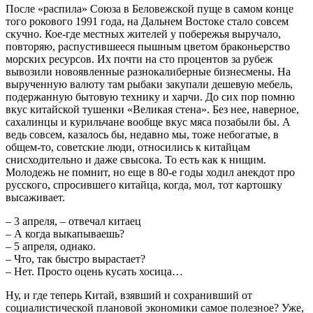
После «распила» Союза в Беловежской пуще в самом конце
того рокового 1991 года, на Дальнем Востоке стало совсем
скучно. Кое-где местных жителей у побережья выручало,
повторяю, распустившееся пышным цветом браконьерство
морских ресурсов. Их почти на сто процентов за рубеж
вывозили новоявленные разнокалиберные бизнесмены. На
вырученную валюту там рыбаки закупали дешевую мебель,
подержанную бытовую технику и харчи. До сих пор помню
вкус китайской тушенки «Великая стена». Без нее, наверное,
сахалинцы и курильчане вообще вкус мяса позабыли бы. А
ведь совсем, казалось бы, недавно мы, тоже небогатые, в
общем-то, советские люди, относились к китайцам
снисходительно и даже свысока. То есть как к нищим.
Молодежь не помнит, но еще в 80-е годы ходил анекдот про
русского, спросившего китайца, когда, мол, тот картошку
высаживает.
– 3 апреля, – отвечал китаец
– А когда выкапываешь?
– 5 апреля, однако.
– Что, так быстро вырастает?
– Нет. Просто оцень кусать хосица…
Ну, и где теперь Китай, взявший и сохранивший от
социалистической плановой экономики самое полезное? Уже,