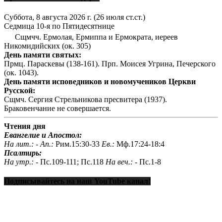
Суббота, 8 августа 2026 г.
(26 июля ст.ст.)
Седмица 10-я по Пятидесятнице
Сщмчч. Ермолая, Ермиппа и Ермократа, иереев
Никомидийских (ок. 305)
День памяти святых:
Прмц. Параскевы (138-161). Прп. Моисея Угрина, Печерского
(ок. 1043).
День памяти исповедников и новомучеников Церкви
Русской:
Сщмч. Сергия Стрельникова пресвитера (1937).
Браковенчание не совершается.
Чтения дня
Евангелие и Апостол:
На лит.: -
Ап.:
Рим.15:30-33
Ев.:
Мф.17:24-18:4
Псалтирь:
На утр.: -
Пс.109-111; Пс.118
На веч.: -
Пс.1-8
Подписывайтесь на наш YouTube канал!