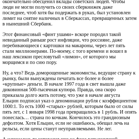
окончательно обесценил вклады советских людей. Чтобы
люди не могли получить со своих сберкнижек даже
последнее, чтоб хотя бы подержать в руках, был установлен
лимит на снятие наличных в Сберкассах, превращенных затем
в нынешний Сбербанк.
Этот финансовый «финт ушами» вскоре породил такой
невиданный раньше рост инфляции, что россияне, даже
перебивающиеся с картошки на макароны, через лет пять
стали миллионерами. По-моему, с того времени и вошел в
наш лексикон пресловутый «лимон», от которого мы
морщимся и по сию пору.
Ну, а что? Ведь доморощенные экономисты, ведущие страну к
рынку, были вынуждены печатать все более и более
«крупные» деньги. В начале 1997 года в свет вышла даже
диковинная 500-тысячная купюра. Правда, она скоро
приказала долго жить потому, что уже в начале августа
Ельцин подписал указ о деноминации рубля с коэффициентом
1000:1. То есть 1000 «старых» рублей, которым было от силы
пять лет, с 1 января 1998 года превращались в 1 рубль. И опять
понеслась… страна по кочкам. Кончилось это грандиозным
дефолтом. Хотя Ельцин, если не ошибаюсь, обещал лечь на
рельсы, если цены станут неуправляемыми. Не лег.