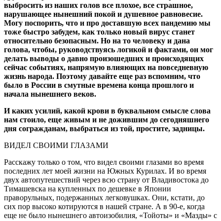
выбросить из наших голов все плохое, все страшное,
нарушающее нынешний покой и душевное равновесие.
Могу поспорить, что и про доставшую всех пандемию мы
тоже быстро забудем, как только новый вирус станет
относительно безопасным. Но на то человеку и дана
голова, чтобы, руководствуясь логикой и фактами, он мог
делать выводы о давно произошедших и происходящих
сейчас событиях, напрямую влияющих на повседневную
жизнь народа. Поэтому давайте еще раз вспомним, что
было в России в смутные времена конца прошлого и
начала нынешнего веков.
И каких усилий, какой крови в буквальном смысле слова
нам стоило, еще живым и не дожившим до сегодняшнего
дня согражданам, выбраться из той, простите, задницы.
ВИДЕЛ СВОИМИ ГЛАЗАМИ
Расскажу только о том, что видел своими глазами во время
последних лет моей жизни на Южных Курилах. И во время
двух автопутешествий через всю страну от Владивостока до
Тимашевска на купленных по дешевке в Японии
праворульных, подержанных легковушках. Они, кстати, до
сих пор высоко котируются в нашей стране. А в 90-е, когда
еще не было нынешнего автоизобилия, «Тойоты» и «Мазды» с