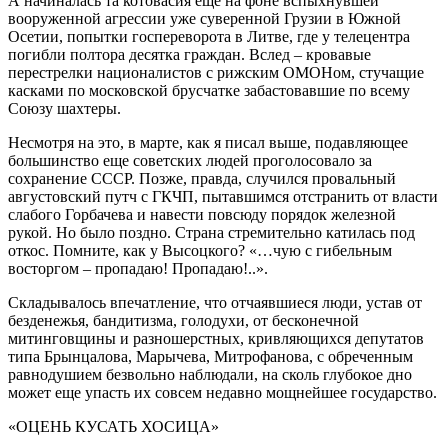
А начиналась та котовасия еще на фоне вспыхнувшей
вооруженной агрессии уже суверенной Грузии в Южной
Осетии, попытки госпереворота в Литве, где у телецентра
погибли полтора десятка граждан. Вслед – кровавые
перестрелки националистов с рижским ОМОНом, стучащие
касками по московской брусчатке забастовавшие по всему
Союзу шахтеры.
Несмотря на это, в марте, как я писал выше, подавляющее
большинство еще советских людей проголосовало за
сохранение СССР. Позже, правда, случился провальный
августовский путч с ГКЧП, пытавшимся отстранить от власти
слабого Горбачева и навести повсюду порядок железной
рукой. Но было поздно. Страна стремительно катилась под
откос. Помните, как у Высоцкого? «…чую с гибельным
восторгом – пропадаю! Пропадаю!..».
Складывалось впечатление, что отчаявшиеся люди, устав от
безденежья, бандитизма, голодухи, от бесконечной
митинговщины и разношерстных, кривляющихся депутатов
типа Брынцалова, Марычева, Митрофанова, с обреченным
равнодушием безвольно наблюдали, на сколь глубокое дно
может еще упасть их совсем недавно мощнейшее государство.
«ОЦЕНЬ КУСАТЬ ХОСИЦА»