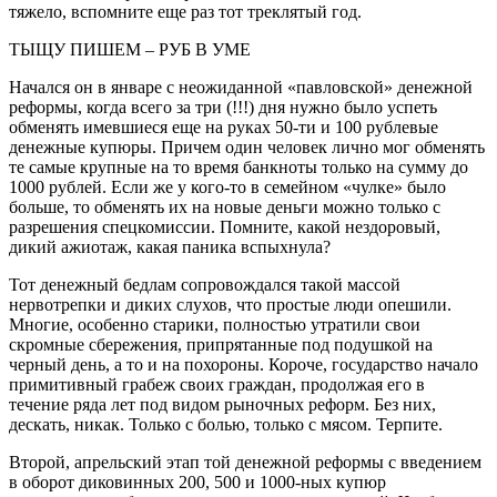
тяжело, вспомните еще раз тот треклятый год.
ТЫЩУ ПИШЕМ – РУБ В УМЕ
Начался он в январе с неожиданной «павловской» денежной
реформы, когда всего за три (!!!) дня нужно было успеть
обменять имевшиеся еще на руках 50-ти и 100 рублевые
денежные купюры. Причем один человек лично мог обменять
те самые крупные на то время банкноты только на сумму до
1000 рублей. Если же у кого-то в семейном «чулке» было
больше, то обменять их на новые деньги можно только с
разрешения спецкомиссии. Помните, какой нездоровый,
дикий ажиотаж, какая паника вспыхнула?
Тот денежный бедлам сопровождался такой массой
нервотрепки и диких слухов, что простые люди опешили.
Многие, особенно старики, полностью утратили свои
скромные сбережения, припрятанные под подушкой на
черный день, а то и на похороны. Короче, государство начало
примитивный грабеж своих граждан, продолжая его в
течение ряда лет под видом рыночных реформ. Без них,
дескать, никак. Только с болью, только с мясом. Терпите.
Второй, апрельский этап той денежной реформы с введением
в оборот диковинных 200, 500 и 1000-ных купюр