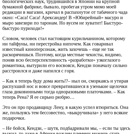
биологических наук, трудившийся в Японии на крупной
бумажной фабрике, бывало, пробегая утром мимо моей
редакции в магазин, кричал в распахнутое от табачного чада
окно: «Саса! Саса! Арександер! В «Юбирейный» масуро и
мыро завезири по таронам. Но вусем не хуватит! Быстуро-
быстуро пуриходи!»
Словом, человек стал настоящим курильчанином, которому
ни тайфуны, ни перестройка нипочем. Как говаривал
известный киноперсонаж, жить захочешь – еще не так
раскорячишься. Поэтому, когда местные чекисты, видимо,
поняв всю бесперспективность «разработки» узкоглазого
романтика, вытурили его восвояси, Кендзи поначалу сильно
расстроился и даже напился с горя.
– Как я теперь буду дома жить!?– ныл он, сморкаясь и утирая
распухший нос и вовсе превратившиеся в узенькие щелочки
глаза диковинными тогда одноразовыми платочками. – Как
теперь Рена? Я ее сирьно рюбрю…
Это он про продавщицу Лену, в какую успел втюриться. Она
же, пользуясь тем бессовестно, «выкручивала» у него всякие
подарочки.
– Не бойся, Кендзи, – шутя, подбадривали мы, – если ты здесь
выжил, то даже в Африке вождем племени можешь стать