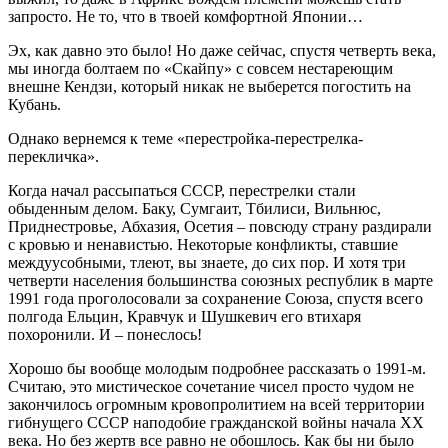
запросто. Не то, что в твоей комфортной Японии…
Эх, как давно это было! Но даже сейчас, спустя четверть века,
мы иногда болтаем по «Скайпу» с совсем нестареющим
внешне Кендзи, который никак не выберется погостить на
Кубань.
Однако вернемся к теме «перестройка-перестрелка-
перекличка».
Когда начал рассыпаться СССР, перестрелки стали
обыденным делом. Баку, Сумгаит, Тбилиси, Вильнюс,
Приднестровье, Абхазия, Осетия – повсюду страну раздирали
с кровью и ненавистью. Некоторые конфликты, ставшие
междуусобными, тлеют, вы знаете, до сих пор. И хотя три
четверти населения большинства союзных республик в марте
1991 года проголосовали за сохранение Союза, спустя всего
полгода Ельцин, Кравчук и Шушкевич его втихаря
похоронили. И – понеслось!
Хорошо бы вообще молодым подробнее рассказать о 1991-м.
Считаю, это мистическое сочетание чисел просто чудом не
закончилось огромным кровопролитием на всей территории
гибнущего СССР наподобие гражданской войны начала ХХ
века. Но без жертв все равно не обошлось. Как бы ни было