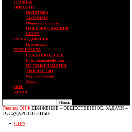
ГЛАВНАЯ
НОВОСТИ
ПОЛИТИКА
ЭКОЛОГИЯ
Общество и власть
НАШИ ДОСТИЖЕНИЯ
СПОРТ
РАССЛЕДОВАНИЯ
Из зала суда
ГЛАС НАРОДА
СОБЫТИЯ И ЛЮДИ
Есть такая профессия…
ПУТЕВЫЕ ЗАМЕТКИ
ТВОРЧЕСТВО
История района
Афиша
ОНФ
АРХИВ
Главная
ОНФ
ДВИЖЕНИЕ – ОБЩЕСТВЕННОЕ, ЗАДАЧИ –
ГОСУДАРСТВЕННЫЕ
ОНФ