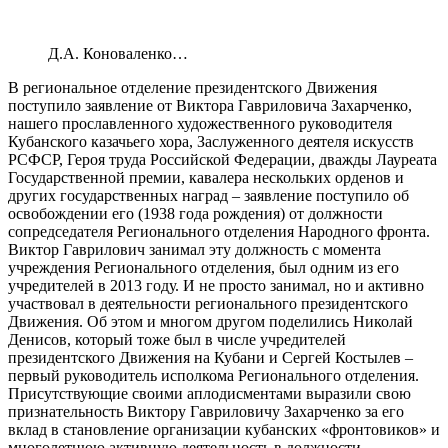
Д.А. Коноваленко…
В региональное отделение президентского Движения
поступило заявление от Виктора Гавриловича Захарченко,
нашего прославленного художественного руководителя
Кубанского казачьего хора, Заслуженного деятеля искусств
РСФСР, Героя труда Российской Федерации, дважды Лауреата
Государственной премии, кавалера нескольких орденов и
других государственных наград – заявление поступило об
освобождении его (1938 года рождения) от должности
сопредседателя Регионального отделения Народного фронта.
Виктор Гаврилович занимал эту должность с момента
учреждения Регионального отделения, был одним из его
учредителей в 2013 году. И не просто занимал, но и активно
участвовал в деятельности регионального президентского
Движения. Об этом и многом другом поделились Николай
Денисов, который тоже был в числе учредителей
президентского Движения на Кубани и Сергей Костылев –
первый руководитель исполкома Регионального отделения.
Присутствующие своими аплодисментами выразили свою
признательность Виктору Гавриловичу Захарченко за его
вклад в становление организации кубанских «фронтовиков» и
многолетнюю активную деятельность в должности