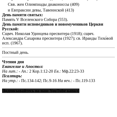
Свв. жен Олимпиады диакониссы (409)
и Евпраксии девы, Тавеннской (413)
День памяти святых:
Память V Вселенского Собора (553).
День памяти исповедников и новомучеников Церкви
Русской:
Сщмч. Николая Удинцева пресвитера (1918); сщмч.
Александра Сахарова пресвитера (1927); св. Ираиды Тихо́вой
исп. (1967).
Постный день.
Чтения дня
Евангелие и Апостол:
На лит.: -
Ап.:
2 Кор.1:12-20
Ев.:
Мф.22:23-33
Псалтирь:
На утр.: -
Пс.134-142; Пс.9-16
На веч.: -
Пс.119-133
Подписывайтесь на наш YouTube канал!