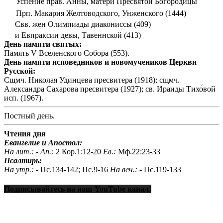
Успение прав. Анны, матери Пресвятой Богородицы
Прп. Макария Желтоводского, Унженского (1444)
Свв. жен Олимпиады диакониссы (409)
и Евпраксии девы, Тавеннской (413)
День памяти святых:
Память V Вселенского Собора (553).
День памяти исповедников и новомучеников Церкви
Русской:
Сщмч. Николая Удинцева пресвитера (1918); сщмч.
Александра Сахарова пресвитера (1927); св. Ираиды Тихо́вой
исп. (1967).
Постный день.
Чтения дня
Евангелие и Апостол:
На лит.: -
Ап.:
2 Кор.1:12-20
Ев.:
Мф.22:23-33
Псалтирь:
На утр.: -
Пс.134-142; Пс.9-16
На веч.: -
Пс.119-133
Подписывайтесь на наш YouTube канал!