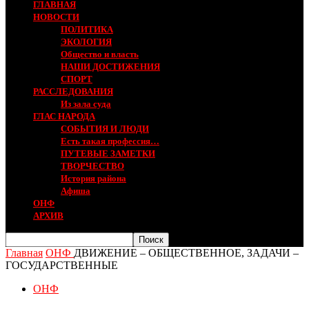
ГЛАВНАЯ
НОВОСТИ
ПОЛИТИКА
ЭКОЛОГИЯ
Общество и власть
НАШИ ДОСТИЖЕНИЯ
СПОРТ
РАССЛЕДОВАНИЯ
Из зала суда
ГЛАС НАРОДА
СОБЫТИЯ И ЛЮДИ
Есть такая профессия…
ПУТЕВЫЕ ЗАМЕТКИ
ТВОРЧЕСТВО
История района
Афиша
ОНФ
АРХИВ
Главная
ОНФ
ДВИЖЕНИЕ – ОБЩЕСТВЕННОЕ, ЗАДАЧИ –
ГОСУДАРСТВЕННЫЕ
ОНФ