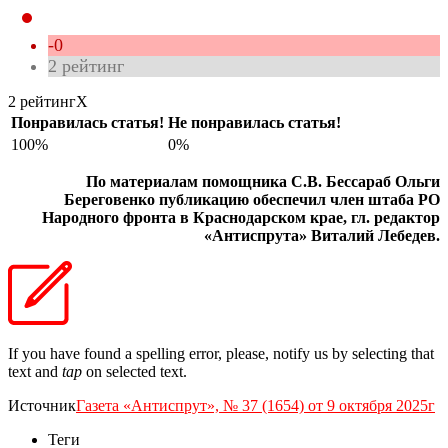
-0
2
рейтинг
2 рейтинг
X
Понравилась статья!
Не понравилась статья!
100%
0%
По материалам помощника С.В. Бессараб Ольги
Береговенко публикацию обеспечил член штаба РО
Народного фронта в Краснодарском крае, гл. редактор
«Антиспрута» Виталий Лебедев.
If you have found a spelling error, please, notify us by selecting that
text and
tap
on selected text.
Источник
Газета «Антиспрут», № 37 (1654) от 9 октября 2025г
Теги