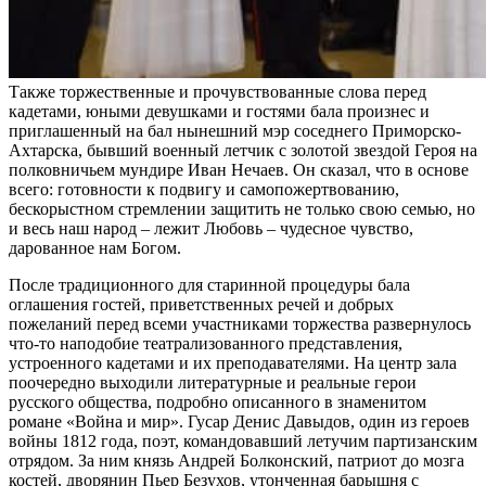
Также торжественные и прочувствованные слова перед
кадетами, юными девушками и гостями бала произнес и
приглашенный на бал нынешний мэр соседнего Приморско-
Ахтарска, бывший военный летчик с золотой звездой Героя на
полковничьем мундире Иван Нечаев. Он сказал, что в основе
всего: готовности к подвигу и самопожертвованию,
бескорыстном стремлении защитить не только свою семью, но
и весь наш народ – лежит Любовь – чудесное чувство,
дарованное нам Богом.
После традиционного для старинной процедуры бала
оглашения гостей, приветственных речей и добрых
пожеланий перед всеми участниками торжества развернулось
что-то наподобие театрализованного представления,
устроенного кадетами и их преподавателями. На центр зала
поочередно выходили литературные и реальные герои
русского общества, подробно описанного в знаменитом
романе «Война и мир». Гусар Денис Давыдов, один из героев
войны 1812 года, поэт, командовавший летучим партизанским
отрядом. За ним князь Андрей Болконский, патриот до мозга
костей, дворянин Пьер Безухов, утонченная барышня с