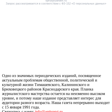
sprut@yandex.ru
Запрос рассматривается в соответствии с ФЗ-152 «О персональных данных»
Одно из значимых периодических изданий, посвященное
актуальным проблемам общественной, политической и
культурной жизни Тимашевского, Калининского и
Брюховецкого районов Краснодарского края. Планка
журналистского мастерства остается на неизменно высоком
уровне, и потому наше издание представляет интерес для
аудитории разного возраста. Наша газета непрерывно выходит
с 15 января 1991 года.
Свяжитесь с нами:
info@antispryt.ru