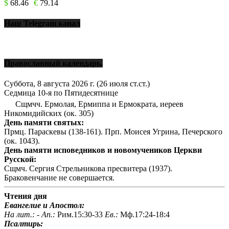
$
68.46
€
79.14
Наш Telegram канал
Православный календарь.
Суббота, 8 августа 2026 г.
(26 июля ст.ст.)
Седмица 10-я по Пятидесятнице
Сщмчч. Ермолая, Ермиппа и Ермократа, иереев
Никомидийских (ок. 305)
День памяти святых:
Прмц. Параскевы (138-161). Прп. Моисея Угрина, Печерского
(ок. 1043).
День памяти исповедников и новомучеников Церкви
Русской:
Сщмч. Сергия Стрельникова пресвитера (1937).
Браковенчание не совершается.
Чтения дня
Евангелие и Апостол:
На лит.: -
Ап.:
Рим.15:30-33
Ев.:
Мф.17:24-18:4
Псалтирь: