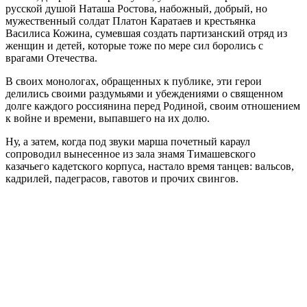
русской душой Наташа Ростова, набожный, добрый, но
мужественный солдат Платон Каратаев и крестьянка
Василиса Кожина, сумевшая создать партизанский отряд из
женщин и детей, которые тоже по мере сил боролись с
врагами Отечества.
В своих монологах, обращенных к публике, эти герои
делились своими раздумьями и убеждениями о священном
долге каждого россиянина перед Родиной, своим отношением
к войне и времени, выпавшего на их долю.
Ну, а затем, когда под звуки марша почетный караул
сопроводил вынесенное из зала знамя Тимашевского
казачьего кадетского корпуса, настало время танцев: вальсов,
кадрилей, падеграсов, гавотов и прочих свингов.