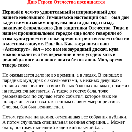
Дню Героев Отечества посвящается
Первый в чем-то удивительный и непривычный для
нашего небольшого Тимашевска настоящий бал – был дан
кадетским казачьим корпусом почти два года назад,
накануне февральского Дня защитника Отечества. Тогда в
нашем провинциальном городке еще долго говорили об
этом культурном и в то же время патриотическом событии
в местном социуме. Еще бы. Как тогда писал наш
«Антиспрут», бал – это вам не заурядный дискач, куда
можно ввалиться без церемоний в чем угодно: хоть в
рваной джинсе или вовсе почти без штанов. Мол, время
теперь такое.
Но оказывается дело не во времени, а в людях. В юношах в
парадных мундирах с аксельбантами, в нежных девушках,
ставших еще нежнее в своих белых бальных нарядах, похожих
на подвенечные платья. А также в гостях бала, тоже
разодевшихся по случаю этого события, которое язык не
поворачивается назвать казенным словом «мероприятие».
Словом, бал был великолепен.
Потом грянула пандемия, отменившая все собрания публики.
А потом случилась специальная военная операция… Может
быть, поэтому, нынешний кадетский казачий бал,