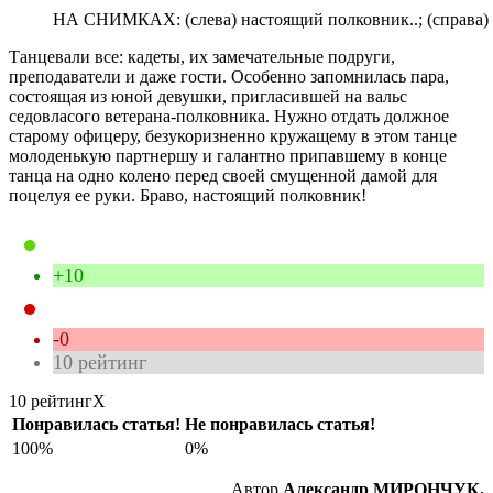
НА СНИМКАХ: (слева) настоящий полковник..; (справа) а
Танцевали все: кадеты, их замечательные подруги,
преподаватели и даже гости. Особенно запомнилась пара,
состоящая из юной девушки, пригласившей на вальс
седовласого ветерана-полковника. Нужно отдать должное
старому офицеру, безукоризненно кружащему в этом танце
молоденькую партнершу и галантно припавшему в конце
танца на одно колено перед своей смущенной дамой для
поцелуя ее руки. Браво, настоящий полковник!
+10
-0
10
рейтинг
10 рейтинг
X
Понравилась статья!
Не понравилась статья!
100%
0%
Автор
Александр МИРОНЧУК.