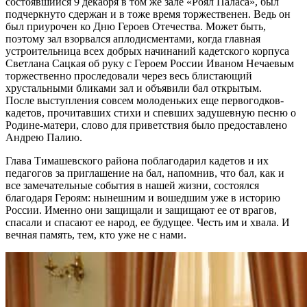
состоявшийся 9 декабря в том же зале «Роял Паласа», был
подчеркнуто сдержан и в тоже время торжественен. Ведь он
был приурочен ко Дню Героев Отечества. Может быть,
поэтому зал взорвался аплодисментами, когда главная
устроительница всех добрых начинаний кадетского корпуса
Светлана Сацкая об руку с Героем России Иваном Нечаевым
торжественно проследовали через весь блистающий
хрустальными бликами зал и объявили бал открытым.
После выступления совсем молоденьких еще первогодков-
кадетов, прочитавших стихи и спевших задушевную песню о
Родине-матери, слово для приветствия было предоставлено
Андрею Палию.
Глава Тимашевского района поблагодарил кадетов и их
педагогов за приглашение на бал, напомнив, что бал, как и
все замечательные события в нашей жизни, состоялся
благодаря Героям: нынешним и вошедшим уже в историю
России. Именно они защищали и защищают ее от врагов,
спасали и спасают ее народ, ее будущее. Честь им и хвала. И
вечная память, тем, кто уже не с нами.