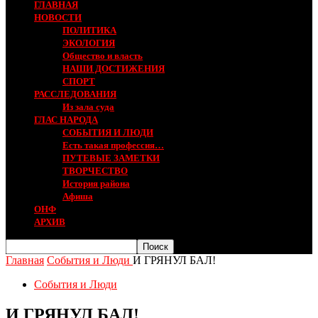
ГЛАВНАЯ
НОВОСТИ
ПОЛИТИКА
ЭКОЛОГИЯ
Общество и власть
НАШИ ДОСТИЖЕНИЯ
СПОРТ
РАССЛЕДОВАНИЯ
Из зала суда
ГЛАС НАРОДА
СОБЫТИЯ И ЛЮДИ
Есть такая профессия…
ПУТЕВЫЕ ЗАМЕТКИ
ТВОРЧЕСТВО
История района
Афиша
ОНФ
АРХИВ
Главная
События и Люди
И ГРЯНУЛ БАЛ!
События и Люди
И ГРЯНУЛ БАЛ!