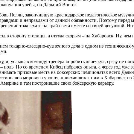
е окончания учебы, на Дальний Восток.
овь Нелли, закончившую краснодарское педагогическое музучил
 правдами и неправдами от данной обязанности. Поэтому перед м
решение тоже ехать на край света вместе со своей девушкой. Но
зд в сторону столицы, а оттуда скорым – на Хабаровск. Ну, чем
ем токарно-слесарно-кузнечного дела в одном из технических у
ами.
, и, услышав команду тренера «пробить двоечку», сразу не понял
– ноль. Но со временем Кибец набрался опыта, а через год уже з
анимать призовые места на боксерских чемпионатах всего Дальн
ссионалов мирового уровня, приехавших к ним в Хабаровск из 
 Америке и там построившие свою боксерскую карьеру.