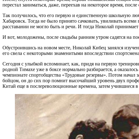
перестал заниматься, даже, переехав на некоторое время, посл
Так получилось, что его первую и единственную школьную люб
Хабаровск. Тогда не было принято сачковать, увиливать всеми
расставании не могло быть и речи. И тогда Николай принимает 
И вот, молодожены, после свадьбы ранним утром садятся на пое
Обустроившись на новом месте, Николай Кибец занялся изучени
его свела с некоторыми знаменитыми впоследствии спортсмен
Сегодня с улыбкой вспоминает, как, придя на первую тренировку
родной Тимахе уже в боксе нормально разбирается, а оказалось 
чемпионате спортобщества «Трудовые резервы». Потом начал з
бойцом, он до сих пор помнит высочайший уровень двух профе
Китай еще в послереволюционные времена, затем учившиеся в