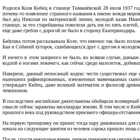
Родился Коля Кибец в станице Тимашёвской 28 июля 1937 го
почему-то появление странного названия к имени вождя миров
был дед Николая по материнской линии, молодой казак Ива
станице, за что старейшины повелели дать им по пять плетей
еще даже гребли с дорогой не было в сторону Екатеринодара.
Бабушка потом рассказывала Коле, что именно так было полож
Бан и Собачий хуторок, сшибающихся друг с другом в молоде
И ничего в этом зазорного не было, во всяком случае, раньше.
кодлой и ногами лежачего, как сейчас среди малолеток, добива
Наверное, данный неписаный кодекс чести существовал еще 
нынешних рафинированных, изнеженных маменькиных сыночко
утверждает Кибец, даже великий математик и философ древне
чемпионом.
В последствие английские джентльмены обобщили всемирный оп
смысле сейчас заражены миллиарды землян. В том числе и Киб
прошлого века под руководством приезжего офицера-отставник
На первую тренировку он принес тогда пару диковинных для с
начала на следующие занятия из человек сорока пришло лишь 
После, спустя некоторые время, первая тимашевская секция бо