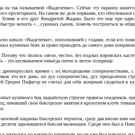
да на так называемой «Выделенке». Сейчас эту окраину нашего
ого пролетариата. На самом же деле первыми, кто обосновался 
н Хомяк и его друг Кондратий Жадько. Было это еще при царе
, быстро женить «…сукиных сынов, помочь построиться за обще
ено начало «Выделенке», пополнившей с годами, если кто помн
жных кулачных боях за право проводить до самого дома понрав
 Потому что бились смело, честно, без подлых воровских кастет
ть – это несмываемое никогда пятно и лютое позорище.
с древнерусских времен с их молодецкими соперничествами, 
в это все дико, но дух соперничества, дух преодоления стр
й Греции Пифагор не считал для себя зазорным сходиться в ку
ыт кулачного боя, выработали строгие правила поединков, пре
ец, начавший свои боксерские занятия в крохотном клубе тимаш
а.
таничной пацанвы боксерских перчаток, сразу дав вволю ими нас
с десяток заразившихся боксом мальчишек. Среди них был и Ник
кса закрылась по каким-то причинам, но он уже был навсегда, н