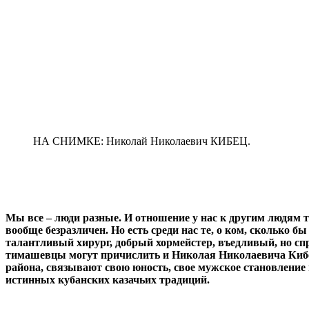
НА СНИМКЕ: Николай Николаевич КИБЕЦ.
Мы все – люди разные. И отношение у нас к другим людям то
вообще безразличен. Но есть среди нас те, о ком, сколько 
талантливый хирург, добрый хормейстер, въедливый, но спр
тимашевцы могут причислить и Николая Николаевича Кибец.
района, связывают свою юность, свое мужское становление
истинных кубанских казачьих традиций.