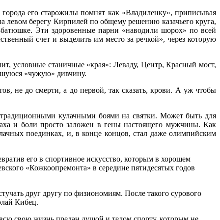
 города его старожилы помнят как «Владиленку», приписывая
на левом берегу Кирпилей по общему решению казачьего круга,
-батюшке. Эти здоровенные парни «наводили шорох» по всей
ственный счет и выделить им место за речкой», через которую
ит, условные станичные «края»: Леваду, Центр, Красный мост,
ившуюся «чужую» дивчину.
ов, не до смерти, а до первой, так сказать, крови. А уж чтобы
с традиционными кулачными боями на святки. Может быть для
аха и боли просто заложен в гены настоящего мужчины. Как
лачных поединках, и, в конце концов, стал даже олимпийским
вратив его в спортивное искусство, которым в хорошем
евского «Кожкоопремонта» в середине пятидесятых годов
тучать друг другу по физиономиям. После такого сурового
олай Кибец.
а всю свою жизнь предан душой и телом спорту, которым не