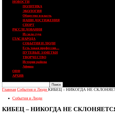
НОВОСТИ
ПОЛИТИКА
ЭКОЛОГИЯ
Общество и власть
НАШИ ДОСТИЖЕНИЯ
СПОРТ
РАССЛЕДОВАНИЯ
Из зала суда
ГЛАС НАРОДА
СОБЫТИЯ И ЛЮДИ
Есть такая профессия…
ПУТЕВЫЕ ЗАМЕТКИ
ТВОРЧЕСТВО
История района
Афиша
ОНФ
АРХИВ
Главная
События и Люди
КИБЕЦ – НИКОГДА НЕ СКЛОНЯЕ
События и Люди
КИБЕЦ – НИКОГДА НЕ СКЛОНЯЕТС