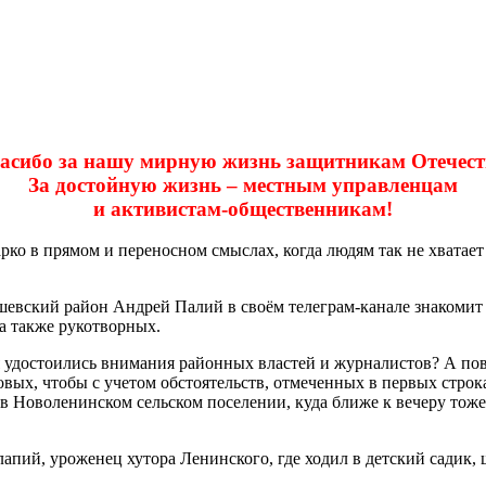
асибо за нашу мирную жизнь защитникам Отечест
За достойную жизнь – местным управленцам
и активистам-общественникам!
арко в прямом и переносном смыслах, когда людям так не хватае
евский район Андрей Палий в своём телеграм-канале знакомит 
 а также рукотворных.
 удостоились внимания районных властей и журналистов? А повод
овых, чтобы с учетом обстоятельств, отмеченных в первых строк
в Новоленинском сельском поселении, куда ближе к вечеру тож
апий, уроженец хутора Ленинского, где ходил в детский садик, 