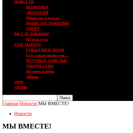
НОВОСТИ
ПОЛИТИКА
ЭКОЛОГИЯ
Общество и власть
НАШИ ДОСТИЖЕНИЯ
СПОРТ
РАССЛЕДОВАНИЯ
Из зала суда
ГЛАС НАРОДА
СОБЫТИЯ И ЛЮДИ
Есть такая профессия…
ПУТЕВЫЕ ЗАМЕТКИ
ТВОРЧЕСТВО
История района
Афиша
ОНФ
АРХИВ
Главная
Новости
МЫ ВМЕСТЕ!
Новости
МЫ ВМЕСТЕ!