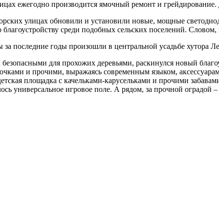
улицах ежегодно производится ямочный ремонт и грейдирование.
торских улицах обновили и установили новые, мощные светодиод
 благоустройству среди подобных сельских поселений. Словом, 
ы за последние годы произошли в центральной усадьбе хутора Л
гда безопасными для прохожих деревьями, раскинулся новый бла
ками и прочими, выражаясь современным языком, аксессуарами 
, детская площадка с качельками-карусельками и прочими забава
ось универсальное игровое поле. А рядом, за прочной оградой 