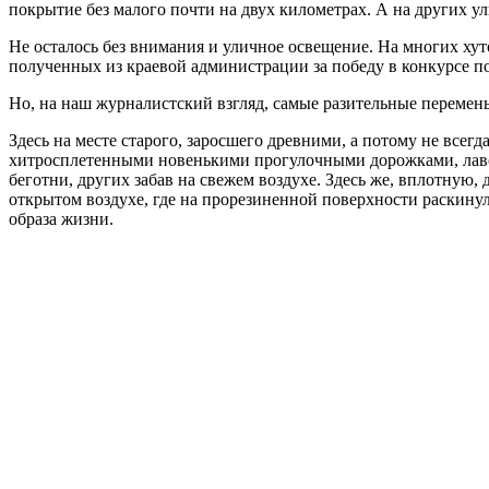
покрытие без малого почти на двух километрах. А на других 
Не осталось без внимания и уличное освещение. На многих ху
полученных из краевой администрации за победу в конкурсе по
Но, на наш журналистский взгляд, самые разительные перемен
Здесь на месте старого, заросшего древними, а потому не все
хитросплетенными новенькими прогулочными дорожками, лавоч
беготни, других забав на свежем воздухе. Здесь же, вплотную
открытом воздухе, где на прорезиненной поверхности раскинул
образа жизни.