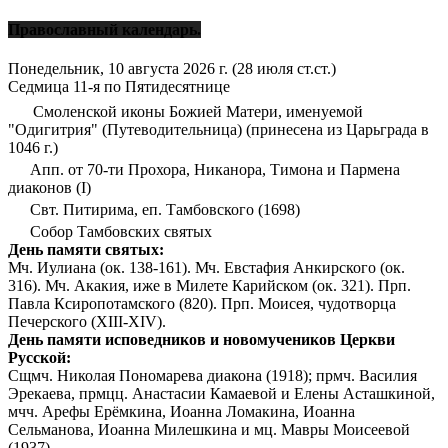
Православный календарь.
Понедельник, 10 августа 2026 г.
(28 июля ст.ст.)
Седмица 11-я по Пятидесятнице
Смоленской иконы Божией Матери, именуемой
"Одигитрия" (Путеводительница) (принесена из Царьграда в
1046 г.)
Апп. от 70-ти Прохора, Никанора, Тимона и Пармена
диаконов (I)
Свт. Питирима, еп. Тамбовского (1698)
Собор Тамбовских святых
День памяти святых:
Мч. Иулиана (ок. 138-161). Мч. Евстафия Анкирского (ок.
316). Мч. Акакия, иже в Милете Карийском (ок. 321). Прп.
Павла Ксиропотамского (820). Прп. Моисея, чудотворца
Печерского (XIII-XIV).
День памяти исповедников и новомучеников Церкви
Русской:
Сщмч. Николая Пономарева диакона (1918); прмч. Василия
Эрекаева, прмцц. Анастасии Камаевой и Елены Асташкиной,
мчч. Арефы Ерёмкина, Иоанна Ломакина, Иоанна
Сельманова, Иоанна Милешкина и мц. Мавры Моисеевой
(1937).