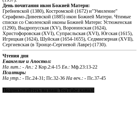
День почитания икон Божией Матери:
Гребневской (1380), Костромской (1672) и"Умиление"
Серафимо-Дивеевской (1885) икон Божией Матери. Чтимые
списки со Смоленской иконы Божией Матери: Устюженская
(1290), Выдропусская (XV), Воронинская (1624),
Христофоровская (XVI), Супрасльская (XVI), Югская (1615),
Игрицкая (1624), Шуйская (1654-1655), Седмиезерная (XVII),
Сергиевская (в Троице-Сергиевой Лавре) (1730).
Чтения дня
Евангелие и Апостол:
На лит.: -
Ап.:
2 Кор.2:4-15
Ев.:
Мф.23:13-22
Псалтирь:
На утр.: -
Пс.24-31; Пс.32-36
На веч.: -
Пс.37-45
Подписывайтесь на наш YouTube канал!