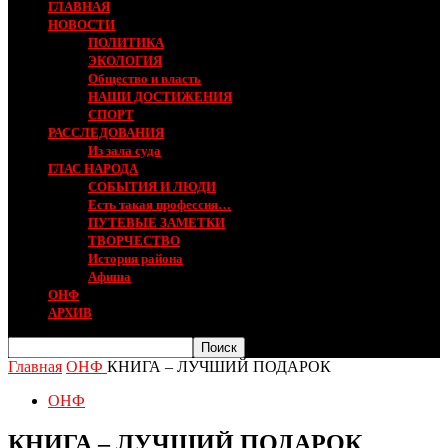
ГЛАВНАЯ
НОВОСТИ
ПОЛИТИКА
ЭКОЛОГИЯ
Общество и власть
НАШИ ДОСТИЖЕНИЯ
СПОРТ
РАССЛЕДОВАНИЯ
Из зала суда
ГЛАС НАРОДА
СОБЫТИЯ И ЛЮДИ
Есть такая профессия…
ПУТЕВЫЕ ЗАМЕТКИ
ТВОРЧЕСТВО
История района
Афиша
ОНФ
АРХИВ
Главная
ОНФ
КНИГА – ЛУЧШИЙ ПОДАРОК
ОНФ
КНИГА – ЛУЧШИЙ ПОДАРОК