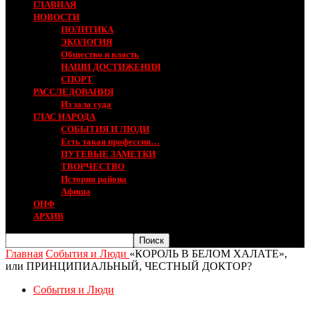
ГЛАВНАЯ
НОВОСТИ
ПОЛИТИКА
ЭКОЛОГИЯ
Общество и власть
НАШИ ДОСТИЖЕНИЯ
СПОРТ
РАССЛЕДОВАНИЯ
Из зала суда
ГЛАС НАРОДА
СОБЫТИЯ И ЛЮДИ
Есть такая профессия…
ПУТЕВЫЕ ЗАМЕТКИ
ТВОРЧЕСТВО
История района
Афиша
ОНФ
АРХИВ
Главная
События и Люди
«КОРОЛЬ В БЕЛОМ ХАЛАТЕ»,
или ПРИНЦИПИАЛЬНЫЙ, ЧЕСТНЫЙ ДОКТОР?
События и Люди