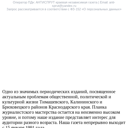
Оператор ПДн: АНТИСПРУТ краевая независимая газета | Email: anti-
sprut@yandex.ru
Запрос рассматривается в соответствии с ФЗ-152 «О персональных данных»
Одно из значимых периодических изданий, посвященное
актуальным проблемам общественной, политической и
культурной жизни Тимашевского, Калининского и
Брюховецкого районов Краснодарского края. Планка
журналистского мастерства остается на неизменно высоком
уровне, и потому наше издание представляет интерес для
аудитории разного возраста. Наша газета непрерывно выходит
с 15 января 1991 года.