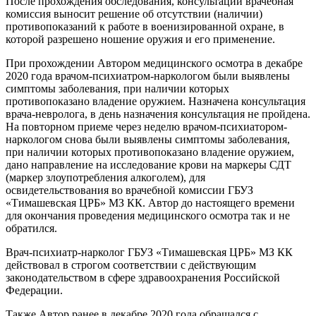
После прохождения обследования, консультаций врачебная
комиссия выносит решение об отсутствии (наличии)
противопоказаний к работе в военизированной охране, в
которой разрешено ношение оружия и его применение.
При прохождении Автором медицинского осмотра в декабре
2020 года врачом-психиатром-наркологом были выявлены
симптомы заболевания, при наличии которых
противопоказано владение оружием. Назначена консультация
врача-невролога, в день назначения консультация не пройдена.
На повторном приеме через неделю врачом-психиатором-
наркологом снова были выявлены симптомы заболевания,
при наличии которых противопоказано владение оружием,
дано направление на исследование крови на маркеры СДТ
(маркер злоупотребления алкоголем), для
освидетельствования во врачебной комиссии ГБУЗ
«Тимашевская ЦРБ» МЗ КК. Автор до настоящего времени
для окончания проведения медицинского осмотра так и не
обратился.
Врач-психиатр-нарколог ГБУЗ «Тимашевская ЦРБ» МЗ КК
действовал в строгом соответствии с действующим
законодательством в сфере здравоохранения Российской
Федерации.
Также Автор ранее в декабре 2020 года обращался с