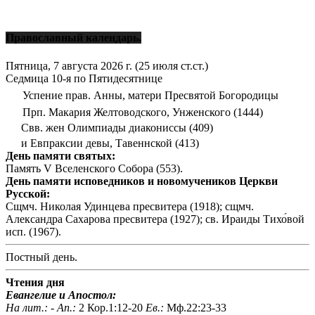
Православный календарь.
Пятница, 7 августа 2026 г.
(25 июля ст.ст.)
Седмица 10-я по Пятидесятнице
Успение прав. Анны, матери Пресвятой Богородицы
Прп. Макария Желтоводского, Унженского (1444)
Свв. жен Олимпиады диакониссы (409)
и Евпраксии девы, Тавеннской (413)
День памяти святых:
Память V Вселенского Собора (553).
День памяти исповедников и новомучеников Церкви
Русской:
Сщмч. Николая Удинцева пресвитера (1918); сщмч.
Александра Сахарова пресвитера (1927); св. Ираиды Тихо́вой
исп. (1967).
Постный день.
Чтения дня
Евангелие и Апостол:
На лит.: -
Ап.:
2 Кор.1:12-20
Ев.:
Мф.22:23-33