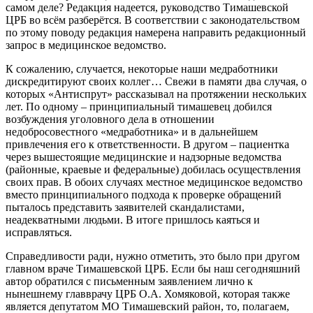
самом деле? Редакция надеется, руководство Тимашевской
ЦРБ во всём разберётся. В соответствии с законодательством
по этому поводу редакция намерена направить редакционный
запрос в медицинское ведомство.
К сожалению, случается, некоторые наши медработники
дискредитируют своих коллег… Свежи в памяти два случая, о
которых «Антиспрут» рассказывал на протяжении нескольких
лет. По одному – принципиальный тимашевец добился
возбуждения уголовного дела в отношении
недобросовестного «медработника» и в дальнейшем
привлечения его к ответственности. В другом – пациентка
через вышестоящие медицинские и надзорные ведомства
(районные, краевые и федеральные) добилась осуществления
своих прав. В обоих случаях местное медицинское ведомство
вместо принципиального подхода к проверке обращений
пыталось представить заявителей скандалистами,
неадекватными людьми. В итоге пришлось каяться и
исправляться.
Справедливости ради, нужно отметить, это было при другом
главном враче Тимашевской ЦРБ. Если бы наш сегодняшний
автор обратился с письменным заявлением лично к
нынешнему главврачу ЦРБ О.А. Хомяковой, которая также
является депутатом МО Тимашевский район, то, полагаем,