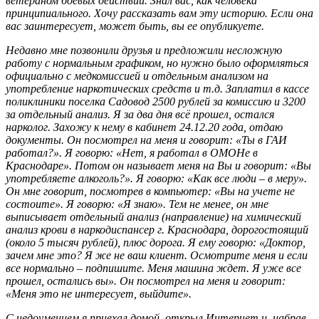
ветераном боевых действий. Знал вас, как человека
принципиального. Хочу рассказать вам эту историю. Если она
вас заинтересует, может быть, вы ее опубликуете.
Недавно мне позвонили друзья и предложили несложную
работу с нормальным графиком, но нужно было оформляться
официально с медкомиссией и отдельным анализом на
употребление наркотических средств и т.д. Заплатил в кассе
поликлиники поселка Садовод 2500 рублей за комиссию и 3200
за отдельный анализ. Я за два дня всё прошел, остался
нарколог. Захожу к нему в кабинет 24.12.20 года, отдаю
документы. Он посмотрел на меня и говорит: «Ты в ГАИ
работал?». Я говорю: «Нет, я работал в ОМОНе в
Краснодаре». Потом он называет меня на Вы и говорит: «Вы
употребляете алкоголь?». Я говорю: «Как все люди – в меру».
Он мне говорит, посмотрев в компьютер: «Вы на учете не
состоите». Я говорю: «Я знаю». Тем не менее, он мне
выписывает отдельный анализ (направление) на химический
анализ крови в наркодиспансер г. Краснодара, дорогостоящий
(около 5 тысяч рублей), плюс дорога. Я ему говорю: «Доктор,
зачем мне это? Я же не ваш клиент. Осмотрите меня и если
все нормально – подпишите. Меня машина ждет. Я уже все
прошел, остались вы». Он посмотрел на меня и говорит:
«Меня это не интересует, выйдите».
С недоумением я приехал домой, открыл Интернет и, набрав