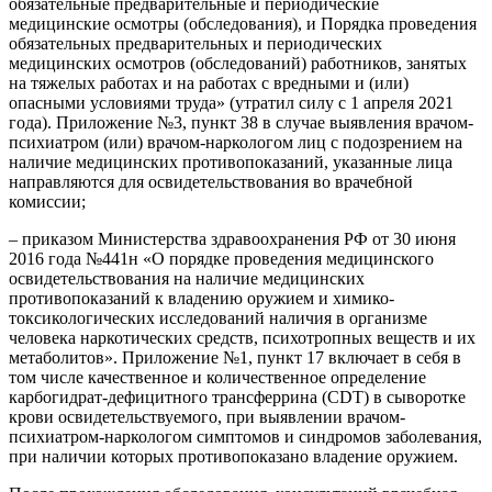
обязательные предварительные и периодические
медицинские осмотры (обследования), и Порядка проведения
обязательных предварительных и периодических
медицинских осмотров (обследований) работников, занятых
на тяжелых работах и на работах с вредными и (или)
опасными условиями труда» (утратил силу с 1 апреля 2021
года). Приложение №3, пункт 38 в случае выявления врачом-
психиатром (или) врачом-наркологом лиц с подозрением на
наличие медицинских противопоказаний, указанные лица
направляются для освидетельствования во врачебной
комиссии;
– приказом Министерства здравоохранения РФ от 30 июня
2016 года №441н «О порядке проведения медицинского
освидетельствования на наличие медицинских
противопоказаний к владению оружием и химико-
токсикологических исследований наличия в организме
человека наркотических средств, психотропных веществ и их
метаболитов». Приложение №1, пункт 17 включает в себя в
том числе качественное и количественное определение
карбогидрат-дефицитного трансферрина (CDT) в сыворотке
крови освидетельствуемого, при выявлении врачом-
психиатром-наркологом симптомов и синдромов заболевания,
при наличии которых противопоказано владение оружием.