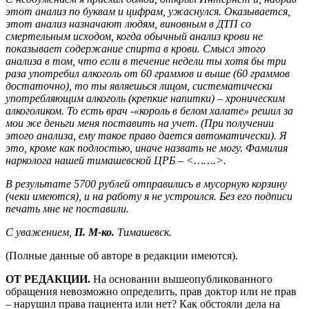
этот анализ по буквам и цифрам, ужаснулся. Оказывается,
этот анализ назначают людям, виновным в ДТП со
смертельным исходом, когда обычный анализ крови не
показывает содержание спирта в крови. Смысл этого
анализа в том, что если в течение недели ты хотя бы три
раза употребил алкоголь от 60 граммов и выше (60 граммов
достаточно), то ты являешься лицом, систематически
употребляющим алкоголь (крепкие напитки) – хроническим
алкоголиком. То есть врач -«король в белом халате» решил за
мои же деньги меня поставить на учет. (При получении
этого анализа, ему такое право дается автоматически). Я
это, кроме как подлостью, иначе назвать не могу. Фамилия
нарколога нашей тимашевской ЦРБ – <…….>.
В результате 5700 рублей отправились в мусорную корзину
(чеки имеются), и на работу я не устроился. Без его подписи
печать мне не поставили.
С уважением,
П. М-ко.
Тимашевск.
(Полные данные об авторе в редакции имеются).
ОТ РЕДАКЦИИ.
На основании вышеопубликованного
обращения невозможно определить, прав доктор или не прав
– нарушил права пациента или нет? Как обстояли дела на