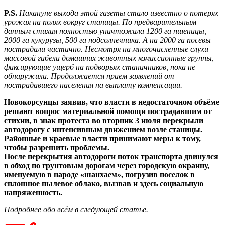
P.S.
Накануне выхода этой газеты стало известно о потерях
урожая на полях вокруг станицы. По предварительным
данным стихия полностью уничтожила 1200 га пшеницы,
2000 га кукурузы, 500 га подсолнечника. А на 2000 га посевы
пострадали частично. Несмотря на многочисленные слухи
массовой гибели домашних животных комиссионные группы,
фиксирующие ущерб на подворьях станичников, пока не
обнаружили. Продолжается прием заявлений от
пострадавшего населения на выплату компенсации.
Новокорсунцы заявив, что власти в недостаточном объёме
решают вопрос материальной помощи пострадавшим от
стихии, в знак протеста во вторник 3 июля перекрыли
автодорогу с интенсивным движением возле станицы.
Районные и краевые власти принимают меры к тому,
чтобы разрешить проблемы.
После перекрытия автодороги поток транспорта двинулся
в обход по грунтовым дорогам через городскую окраину,
именуемую в народе «шанхаем»,
погрузив поселок в
сплошное пылевое облако, вызвав и здесь социальную
напряженность.
Подробнее обо всём в следующей статье.