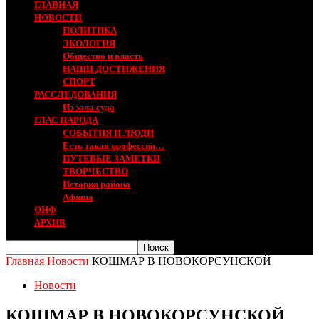
ГЛАВНАЯ
НОВОСТИ
ПОЛИТИКА
ЭКОЛОГИЯ
Общество и власть
НАШИ ДОСТИЖЕНИЯ
СПОРТ
РАССЛЕДОВАНИЯ
Из зала суда
ГЛАС НАРОДА
СОБЫТИЯ И ЛЮДИ
Есть такая профессия…
ПУТЕВЫЕ ЗАМЕТКИ
ТВОРЧЕСТВО
История района
Афиша
ОНФ
АРХИВ
Главная
Новости
КОШМАР В НОВОКОРСУНСКОЙ
Новости
КОШМАР В НОВОКОРСУНСКОЙ