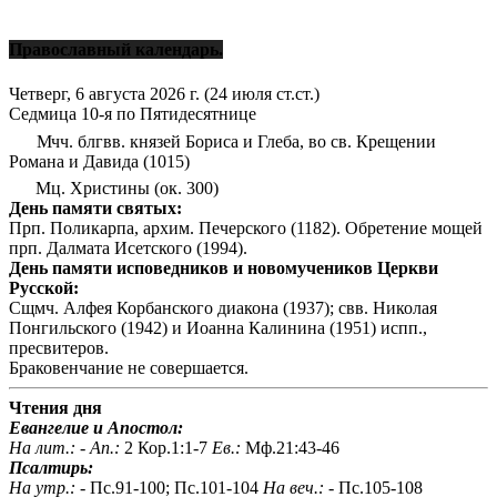
Православный календарь.
Четверг, 6 августа 2026 г.
(24 июля ст.ст.)
Седмица 10-я по Пятидесятнице
Мчч. блгвв. князей Бориса и Глеба, во св. Крещении
Романа и Давида (1015)
Мц. Христины (ок. 300)
День памяти святых:
Прп. Поликарпа, архим. Печерского (1182). Обретение мощей
прп. Далмата Исетского (1994).
День памяти исповедников и новомучеников Церкви
Русской:
Сщмч. Алфея Корбанского диакона (1937); свв. Николая
Понгильского (1942) и Иоанна Калинина (1951) испп.,
пресвитеров.
Браковенчание не совершается.
Чтения дня
Евангелие и Апостол:
На лит.: -
Ап.:
2 Кор.1:1-7
Ев.:
Мф.21:43-46
Псалтирь:
На утр.: -
Пс.91-100; Пс.101-104
На веч.: -
Пс.105-108