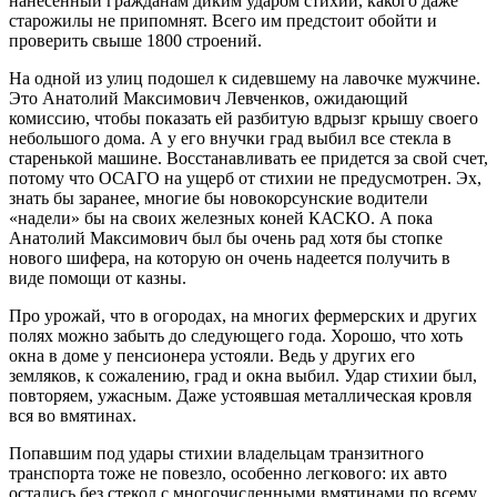
нанесенный гражданам диким ударом стихии, какого даже
старожилы не припомнят. Всего им предстоит обойти и
проверить свыше 1800 строений.
На одной из улиц подошел к сидевшему на лавочке мужчине.
Это Анатолий Максимович Левченков, ожидающий
комиссию, чтобы показать ей разбитую вдрызг крышу своего
небольшого дома. А у его внучки град выбил все стекла в
старенькой машине. Восстанавливать ее придется за свой счет,
потому что ОСАГО на ущерб от стихии не предусмотрен. Эх,
знать бы заранее, многие бы новокорсунские водители
«надели» бы на своих железных коней КАСКО. А пока
Анатолий Максимович был бы очень рад хотя бы стопке
нового шифера, на которую он очень надеется получить в
виде помощи от казны.
Про урожай, что в огородах, на многих фермерских и других
полях можно забыть до следующего года. Хорошо, что хоть
окна в доме у пенсионера устояли. Ведь у других его
земляков, к сожалению, град и окна выбил. Удар стихии был,
повторяем, ужасным. Даже устоявшая металлическая кровля
вся во вмятинах.
Попавшим под удары стихии владельцам транзитного
транспорта тоже не повезло, особенно легкового: их авто
остались без стекол с многочисленными вмятинами по всему