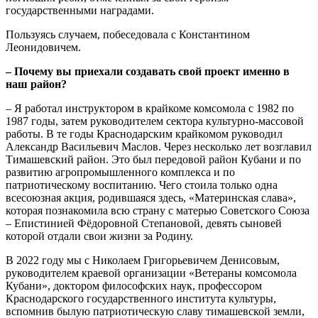
государственными наградами.
Пользуясь случаем, побеседовала с Константином
Леонидовичем.
– Почему вы приехали создавать свой проект именно в
наш район?
– Я работал инструктором в крайкоме комсомола с 1982 по
1987 годы, затем руководителем сектора культурно-массовой
работы. В те годы Краснодарским крайкомом руководил
Александр Васильевич Маслов. Через несколько лет возглавил
Тимашевский район. Это был передовой район Кубани и по
развитию агропромышленного комплекса и по
патриотическому воспитанию. Чего стоила только одна
всесоюзная акция, родившаяся здесь, «Материнская слава»,
которая познакомила всю страну с матерью Советского Союза
– Епистинией Фёдоровной Степановой, девять сыновей
которой отдали свои жизни за Родину.
В 2022 году мы с Николаем Григорьевичем Денисовым,
руководителем краевой организации «Ветераны комсомола
Кубани», доктором философских наук, профессором
Краснодарского государственного института культуры,
вспомнив былую патриотическую славу тимашевской земли,