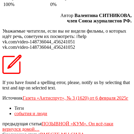
100%
0%
Автор
Валентина СИТНИКОВА,
член Союза журналистов РФ.
Уважаемые читатели, если вы не видели фильмы, о которых
идёт речь, советуем их посмотреть: //help
vk.com/video-148736044_456241051
vk.com/video-148736044_456241052
If you have found a spelling error, please, notify us by selecting that
text and
tap
on selected text.
Источник
Газета «Антиспрут», № 3 (1620) от 6 февраля 2025г
Теги
события и люди
предыдущая статья
ПОЗЫВНОЙ «КУМ». Он всё-таки
вернулся домой…