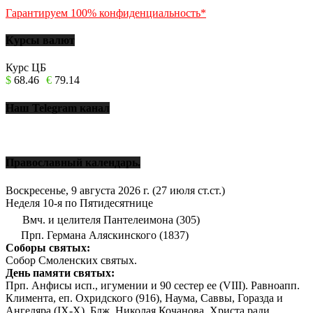
Гарантируем 100% конфиденциальность*
Курсы валют
Курс ЦБ
$
68.46
€
79.14
Наш Telegram канал
Православный календарь.
Воскресенье, 9 августа 2026 г.
(27 июля ст.ст.)
Неделя 10-я по Пятидесятнице
Вмч. и целителя Пантелеимона (305)
Прп. Германа Аляскинского (1837)
Соборы святых:
Собор Смоленских святых.
День памяти святых:
Прп. Анфисы исп., игумении и 90 сестер ее (VIII). Равноапп.
Климента, еп. Охридского (916), Наума, Саввы, Горазда и
Ангеляра (IX-X). Блж. Николая Кочанова, Христа ради