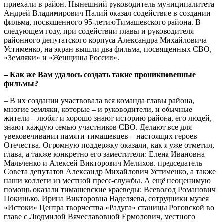
приехали в район. Нынешний руководитель муниципалитета
Андрей Владимирович Палий оказал содействие в создании
фильма, посвященного 95-летиюТимашевского района. В
следующем году, при содействии главы и руководителя
районного депутатского корпуса Александра Михайловича
Устименко, на экран вышли два фильма, посвященных СВО,
«Земляки» и «Женщины России».
– Как же Вам удалось создать такие проникновенные
фильмы?
– В их создании участвовала вся команда главы района,
многие земляки, которые – и руководители, и обычные
жители – любят и хорошо знают историю района, его людей,
знают каждую семью участников СВО. Делают все для
увековечивания памяти тимашевцев – настоящих героев
Отечества. Огромную поддержку оказали, как я уже отметил,
глава, а также конкретно его заместители: Елена Ивановна
Мальченко и Алексей Викторович Мелихов, председатель
Совета депутатов Александр Михайлович Устименко, а также
наши коллеги из местной пресс-службы. А ещё неоценимую
помощь оказали тимашевские краеведы: Всеволод Романович
Покинько, Ирина Викторовна Наделяева, сотрудники музея
«Истоки» Центра творчества «Радуга» станицы Роговской во
главе с Людмилой Вячеславовной Ермолович, местного