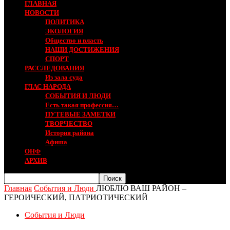
ГЛАВНАЯ
НОВОСТИ
ПОЛИТИКА
ЭКОЛОГИЯ
Общество и власть
НАШИ ДОСТИЖЕНИЯ
СПОРТ
РАССЛЕДОВАНИЯ
Из зала суда
ГЛАС НАРОДА
СОБЫТИЯ И ЛЮДИ
Есть такая профессия…
ПУТЕВЫЕ ЗАМЕТКИ
ТВОРЧЕСТВО
История района
Афиша
ОНФ
АРХИВ
Главная
События и Люди
ЛЮБЛЮ ВАШ РАЙОН –
ГЕРОИЧЕСКИЙ, ПАТРИОТИЧЕСКИЙ
События и Люди