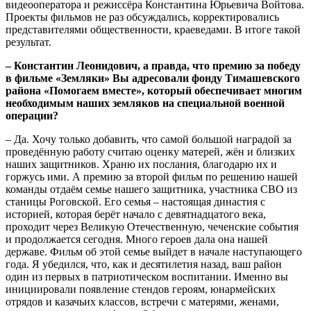
видеооператора и режиссёра Константина Юрьевича Войтова.
Проекты фильмов не раз обсуждались, корректировались
представителями общественности, краеведами. В итоге такой
результат.
– Константин Леонидович, а правда, что премию за победу
в фильме «Земляки» Вы адресовали фонду Тимашевского
района «Помогаем вместе», который обеспечивает многим
необходимым наших земляков на специальной военной
операции?
– Да. Хочу только добавить, что самой большой наградой за
проведённую работу считаю оценку матерей, жён и близких
наших защитников. Храню их послания, благодарю их и
горжусь ими. А премию за второй фильм по решению нашей
команды отдаём семье нашего защитника, участника СВО из
станицы Роговской. Его семья – настоящая династия с
историей, которая берёт начало с девятнадцатого века,
проходит через Великую Отечественную, чеченские события
и продолжается сегодня. Много героев дала она нашей
державе. Фильм об этой семье выйдет в начале наступающего
года. Я убедился, что, как и десятилетия назад, ваш район
один из первых в патриотическом воспитании. Именно вы
инициировали появление стендов героям, юнармейских
отрядов и казачьих классов, встречи с матерями, женами,