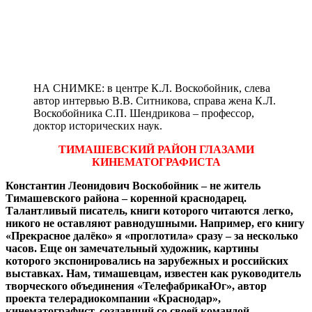
НА СНИМКЕ: в центре К.Л. Воскобойник, слева
автор интервью В.В. Ситникова, справа жена К.Л.
Воскобойника С.П. Шендрикова – профессор,
доктор исторических наук.
ТИМАШЕВСКИЙ РАЙОН ГЛАЗАМИ
КИНЕМАТОГРАФИСТА
Константин Леонидович Воскобойник – не житель
Тимашевского района – коренной краснодарец.
Талантливый писатель, книги которого читаются легко,
никого не оставляют равнодушными. Например, его книгу
«Прекрасное далёко» я «проглотила» сразу – за несколько
часов. Еще он замечательный художник, картины
которого экспонировались на зарубежных и российских
выставках. Нам, тимашевцам, известен как руководитель
творческого объединения «ТелефабрикаЮг», автор
проекта телерадиокомпании «Краснодар»,
кинематографист, создавший со своей командой