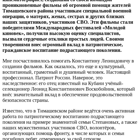
проникновенные фильмы об огромной помощи жителей
Тимашевского района участникам специальной военной
операции, о матерях, женах, сестрах и других близких
наших защитников, участников СВО. Эти фильмы стали
победителями Международных фестивалей «Молодой
киновек», получили высокую оценку специалистов,
вызвали сердечные отклики простых людей. Своими
творениями внес огромный вклад в патриотическое,
гражданское воспитание подрастающего поколения.
Мне посчастливилось помогать Константину Леонидовичу в
создании фильмов. Как оказалось, это еще и культурный,
воспитанный, грамотный и душевный человек. Настоящий
профессионал. Патриот России. Наверное, это
наследственное: его отец известный на Кубани учёный-
селекционер Леонид Константинович Воскобойник, который
внёс значительный вклад в обеспечение продовольственной
безопасности страны.
Известно, что в Тимашевском районе ведётся очень активная
работа по патриотическому воспитанию подрастающего
поколения на примере знаменитой семьи Степановых, а также
наших мужественных участников СВО, волонтёров,
организующих помощь фронту, в числе которых и семьи
погибших ребят, отмеченных за свой героизм