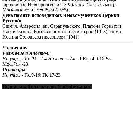
юродивого, Новгородского (1392). Свт. Иоасафа, митр.
Московского и всея Руси (1555).
День памяти исповедников и новомучеников Церкви
Русской:
Сщмчч. Амвросия, еп. Сарапульского, Платона Горных и
Пантелеимона Богоявленского пресвитеров (1918); сщмч.
Иоанна Соловьева пресвитера (1941).
Чтения дня
Евангелие и Апостол:
На утр.: -
Ин.21:1-14
На лит.: -
Ап.:
1 Кор.4:9-16
Ев.:
Мф.17:14-23
Псалтирь:
На утр.: -
Пс.9-16; Пс.17-23
Подписывайтесь на наш YouTube канал!