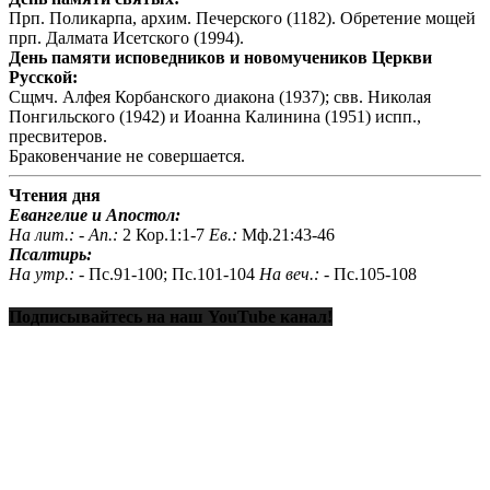
Прп. Поликарпа, архим. Печерского (1182). Обретение мощей
прп. Далмата Исетского (1994).
День памяти исповедников и новомучеников Церкви
Русской:
Сщмч. Алфея Корбанского диакона (1937); свв. Николая
Понгильского (1942) и Иоанна Калинина (1951) испп.,
пресвитеров.
Браковенчание не совершается.
Чтения дня
Евангелие и Апостол:
На лит.: -
Ап.:
2 Кор.1:1-7
Ев.:
Мф.21:43-46
Псалтирь:
На утр.: -
Пс.91-100; Пс.101-104
На веч.: -
Пс.105-108
Подписывайтесь на наш YouTube канал!