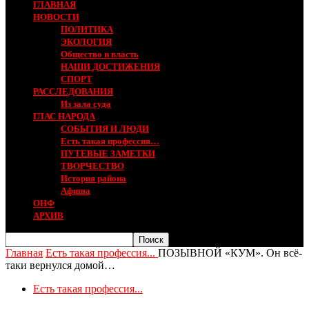
ГЛАВНАЯ
НОВОСТИ
ПОЛИТИКА
ЭКОЛОГИЯ
Общество и власть
НАШИ ДОСТИЖЕНИЯ
СПОРТ
РАССЛЕДОВАНИЯ
Из зала суда
ГЛАС НАРОДА
СОБЫТИЯ И ЛЮДИ
Есть такая профессия…
ПУТЕВЫЕ ЗАМЕТКИ
ТВОРЧЕСТВО
История района
Афиша
ОНФ
АРХИВ
Главная
Есть такая профессия...
ПОЗЫВНОЙ «КУМ». Он всё-
таки вернулся домой…
Есть такая профессия...