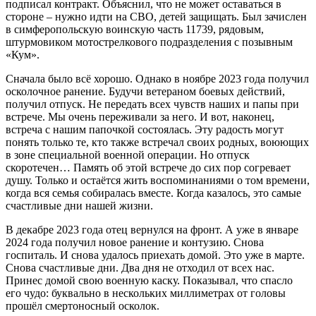
подписал контракт. Объяснил, что не может оставаться в
стороне – нужно идти на СВО, детей защищать. Был зачислен
в симферопольскую воинскую часть 11739, рядовым,
штурмовиком мотострелкового подразделения с позывным
«Кум».
Сначала было всё хорошо. Однако в ноябре 2023 года получил
осколочное ранение. Будучи ветераном боевых действий,
получил отпуск. Не передать всех чувств наших и папы при
встрече. Мы очень переживали за него. И вот, наконец,
встреча с нашим папочкой состоялась. Эту радость могут
понять только те, кто также встречал своих родных, воюющих
в зоне специальной военной операции. Но отпуск
скоротечен… Память об этой встрече до сих пор согревает
душу. Только и остаётся жить воспоминаниями о том времени,
когда вся семья собиралась вместе. Когда казалось, это самые
счастливые дни нашей жизни.
В декабре 2023 года отец вернулся на фронт. А уже в январе
2024 года получил новое ранение и контузию. Снова
госпиталь. И снова удалось приехать домой. Это уже в марте.
Снова счастливые дни. Два дня не отходил от всех нас.
Принес домой свою военную каску. Показывал, что спасло
его чудо: буквально в нескольких миллиметрах от головы
прошёл смертоносный осколок.