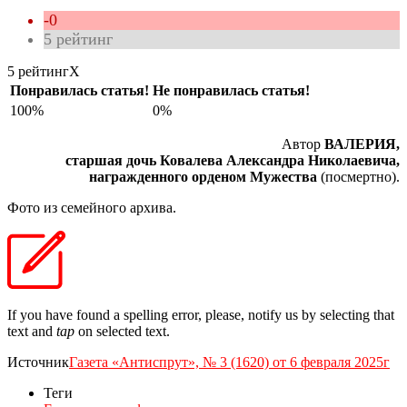
-0
5
рейтинг
5 рейтинг
X
Понравилась статья!
Не понравилась статья!
100%
0%
Автор
ВАЛЕРИЯ,
старшая дочь Ковалева Александра Николаевича,
награжденного орденом Мужества
(посмертно).
Фото из семейного архива.
If you have found a spelling error, please, notify us by selecting that
text and
tap
on selected text.
Источник
Газета «Антиспрут», № 3 (1620) от 6 февраля 2025г
Теги