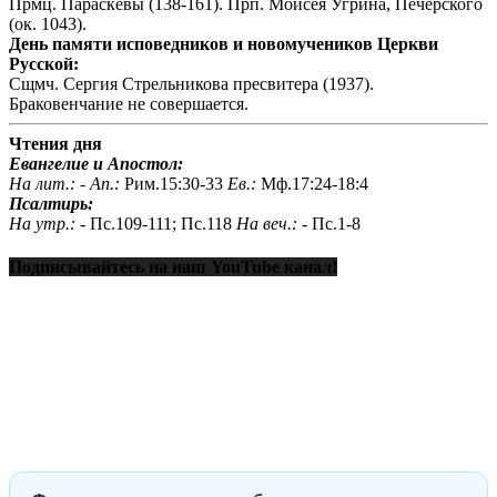
Прмц. Параскевы (138-161). Прп. Моисея Угрина, Печерского
(ок. 1043).
День памяти исповедников и новомучеников Церкви
Русской:
Сщмч. Сергия Стрельникова пресвитера (1937).
Браковенчание не совершается.
Чтения дня
Евангелие и Апостол:
На лит.: -
Ап.:
Рим.15:30-33
Ев.:
Мф.17:24-18:4
Псалтирь:
На утр.: -
Пс.109-111; Пс.118
На веч.: -
Пс.1-8
Подписывайтесь на наш YouTube канал!