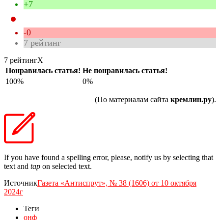
+7
-0
7
рейтинг
7 рейтинг
X
Понравилась статья!
Не понравилась статья!
100%
0%
(По материалам сайта
кремлин.ру
).
If you have found a spelling error, please, notify us by selecting that
text and
tap
on selected text.
Источник
Газета «Антиспрут», № 38 (1606) от 10 октября
2024г
Теги
онф