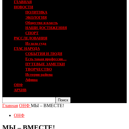
ГЛАВНАЯ
НОВОСТИ
ПОЛИТИКА
ЭКОЛОГИЯ
Общество и власть
НАШИ ДОСТИЖЕНИЯ
СПОРТ
РАССЛЕДОВАНИЯ
Из зала суда
ГЛАС НАРОДА
СОБЫТИЯ И ЛЮДИ
Есть такая профессия…
ПУТЕВЫЕ ЗАМЕТКИ
ТВОРЧЕСТВО
История района
Афиша
ОНФ
АРХИВ
Главная
ОНФ
МЫ – ВМЕСТЕ!
ОНФ
МЫ – ВМЕСТЕ!