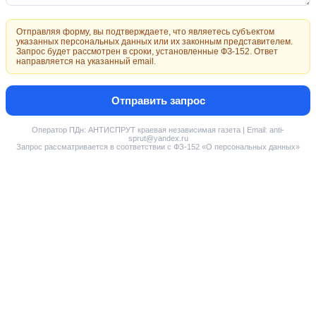
Отправляя форму, вы подтверждаете, что являетесь субъектом
указанных персональных данных или их законным представителем.
Запрос будет рассмотрен в сроки, установленные ФЗ-152. Ответ
направляется на указанный email.
Отправить запрос
Оператор ПДн: АНТИСПРУТ краевая независимая газета | Email: anti-
sprut@yandex.ru
Запрос рассматривается в соответствии с ФЗ-152 «О персональных данных»