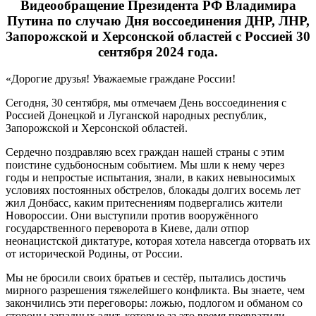
Видеообращение Президента РФ Владимира
Путина по случаю Дня воссоединения ДНР, ЛНР,
Запорожской и Херсонской областей с Россией 30
сентября 2024 года.
«Дорогие друзья! Уважаемые граждане России!
Сегодня, 30 сентября, мы отмечаем День воссоединения с
Россией Донецкой и Луганской народных республик,
Запорожской и Херсонской областей.
Сердечно поздравляю всех граждан нашей страны с этим
поистине судьбоносным событием. Мы шли к нему через
годы и непростые испытания, знали, в каких невыносимых
условиях постоянных обстрелов, блокады долгих восемь лет
жил Донбасс, каким притеснениям подвергались жители
Новороссии. Они выступили против вооружённого
государственного переворота в Киеве, дали отпор
неонацистской диктатуре, которая хотела навсегда оторвать их
от исторической Родины, от России.
Мы не бросили своих братьев и сестёр, пытались достичь
мирного разрешения тяжелейшего конфликта. Вы знаете, чем
закончились эти переговоры: ложью, подлогом и обманом со
стороны западных элит, которые за это время превратили