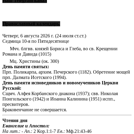
Наш Telegram канал
Православный календарь.
Четверг, 6 августа 2026 г.
(24 июля ст.ст.)
Седмица 10-я по Пятидесятнице
Мчч. блгвв. князей Бориса и Глеба, во св. Крещении
Романа и Давида (1015)
Мц. Христины (ок. 300)
День памяти святых:
Прп. Поликарпа, архим. Печерского (1182). Обретение мощей
прп. Далмата Исетского (1994).
День памяти исповедников и новомучеников Церкви
Русской:
Сщмч. Алфея Корбанского диакона (1937); свв. Николая
Понгильского (1942) и Иоанна Калинина (1951) испп.,
пресвитеров.
Браковенчание не совершается.
Чтения дня
Евангелие и Апостол:
На лит.: -
Ап.:
2 Кор.1:1-7
Ев.:
Мф.21:43-46