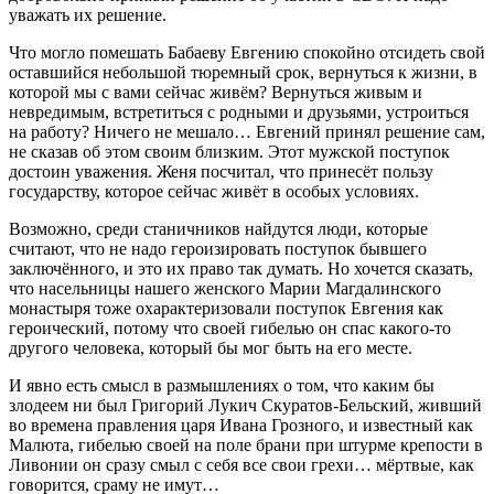
уважать их решение.
Что могло помешать Бабаеву Евгению спокойно отсидеть свой
оставшийся небольшой тюремный срок, вернуться к жизни, в
которой мы с вами сейчас живём? Вернуться живым и
невредимым, встретиться с родными и друзьями, устроиться
на работу? Ничего не мешало… Евгений принял решение сам,
не сказав об этом своим близким. Этот мужской поступок
достоин уважения. Женя посчитал, что принесёт пользу
государству, которое сейчас живёт в особых условиях.
Возможно, среди станичников найдутся люди, которые
считают, что не надо героизировать поступок бывшего
заключённого, и это их право так думать. Но хочется сказать,
что насельницы нашего женского Марии Магдалинского
монастыря тоже охарактеризовали поступок Евгения как
героический, потому что своей гибелью он спас какого-то
другого человека, который бы мог быть на его месте.
И явно есть смысл в размышлениях о том, что каким бы
злодеем ни был Григорий Лукич Скуратов-Бельский, живший
во времена правления царя Ивана Грозного, и известный как
Малюта, гибелью своей на поле брани при штурме крепости в
Ливонии он сразу смыл с себя все свои грехи… мёртвые, как
говорится, сраму не имут…