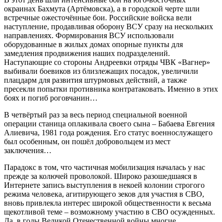
окраинах Бахмута (Артёмовска), а в городской черте шли
встречные ожесточённые бои. Российские войска вели
наступление, продавливая оборону ВСУ сразу на нескольких
направлениях. Формирования ВСУ использовали
оборудованные в жилых домах опорные пункты для
замедления продвижения наших подразделений.
Наступающие со стороны Андреевки отряды ЧВК «Вагнер»
выбивали боевиков из близлежащих посадок, увеличили
плацдарм для развития штурмовых действий, а также
пресекли попытки противника контратаковать. Именно в этих
боях и погиб роговчанин…
В четвёртый раз за весь период специальной военной
операции станица оплакивала своего сына – Бабаева Евгения
Алиевича, 1981 года рождения. Его статус военнослужащего
был особенным, он пошёл добровольцем из мест
заключения…
Парадокс в том, что частичная мобилизация началась у нас
прежде за колючей проволокой. Широко разошедшаяся в
Интернете запись выступления в некоей колонии строгого
режима человека, агитирующего зеков для участия в СВО,
вновь привлекла интерес широкой общественности к весьма
щекотливой теме – возможному участию в СВО осужденных.
Да, в годы Великой Отечественной войны многие