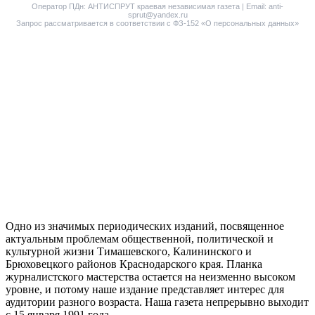
Оператор ПДн: АНТИСПРУТ краевая независимая газета | Email: anti-
sprut@yandex.ru
Запрос рассматривается в соответствии с ФЗ-152 «О персональных данных»
Одно из значимых периодических изданий, посвященное
актуальным проблемам общественной, политической и
культурной жизни Тимашевского, Калининского и
Брюховецкого районов Краснодарского края. Планка
журналистского мастерства остается на неизменно высоком
уровне, и потому наше издание представляет интерес для
аудитории разного возраста. Наша газета непрерывно выходит
с 15 января 1991 года.