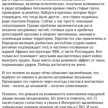
заключённые, включая политических, получили возможность
в рядах штрафных батальонов кровью смыть старые грехи,
приведшие за решётку. Найдутся критики, которые будут
утверждать, что тогда было другое – вся страна поднялась
ради спасения Родины. Сейчас у нас просто локальная
спецоперация. Однако проблема заключается как раз в
нехватке штурмовых частей, готовых идти в пробитые
артиллерией проломы в обороне противника, занимая и
освобождая новые территории. Притом что уже привлечены и
Народная милиция донбасских республик (судьба наших
роговчан подтверждает это), и частично отозванные из
жаркой Африки инструкторы ЧВК, и части Росгвардии. Вот
только все понимают: запусками высокоточных ракет войну
выиграть трудно. Надо иметь силы развивать эффект от таких
поражающих ударов. Победа достигается на земле.
И тот человек на видео чётко объясняет заключённым, что
вербуют их именно в десантно-штурмовые батальоны.
Прошедшие это горнило через полгода участия в контактных
боях – вплоть до штыковой – получат помилование.
Понятно, что реакция на возможность пополнения передовой
зеками весьма неоднозначна. Но хочется отметить, что 25
тысяч (такую статистику я узнала в Интернете) заключённых
добровольно приняли решение об участии в СВО. И надо