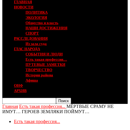
ГЛАВНАЯ
НОВОСТИ
ПОЛИТИКА
ЭКОЛОГИЯ
Общество и власть
НАШИ ДОСТИЖЕНИЯ
СПОРТ
РАССЛЕДОВАНИЯ
Из зала суда
ГЛАС НАРОДА
СОБЫТИЯ И ЛЮДИ
Есть такая профессия…
ПУТЕВЫЕ ЗАМЕТКИ
ТВОРЧЕСТВО
История района
Афиша
ОНФ
АРХИВ
Главная
Есть такая профессия...
МЁРТВЫЕ СРАМУ НЕ
ИМУТ… ГЕРОЕВ ЗЕМЛЯКИ ПОЙМУТ…
Есть такая профессия...