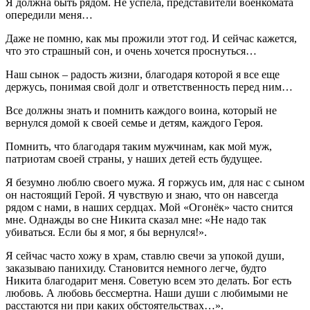
Я должна быть рядом. Не успела, представители военкомата
опередили меня…
Даже не помню, как мы прожили этот год. И сейчас кажется,
что это страшный сон, и очень хочется проснуться…
Наш сынок – радость жизни, благодаря которой я все еще
держусь, понимая свой долг и ответственность перед ним…
Все должны знать и помнить каждого воина, который не
вернулся домой к своей семье и детям, каждого Героя.
Помнить, что благодаря таким мужчинам, как мой муж,
патриотам своей страны, у наших детей есть будущее.
Я безумно люблю своего мужа. Я горжусь им, для нас с сыном
он настоящий Герой. Я чувствую и знаю, что он навсегда
рядом с нами, в наших сердцах. Мой «Огонёк» часто снится
мне. Однажды во сне Никита сказал мне: «Не надо так
убиваться. Если бы я мог, я бы вернулся!».
Я сейчас часто хожу в храм, ставлю свечи за упокой души,
заказываю панихиду. Становится немного легче, будто
Никита благодарит меня. Советую всем это делать. Бог есть
любовь. А любовь бессмертна. Наши души с любимыми не
расстаются ни при каких обстоятельствах…».