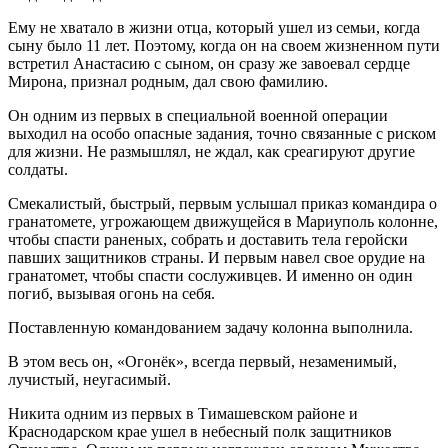
Ему не хватало в жизни отца, который ушел из семьи, когда
сыну было 11 лет. Поэтому, когда он на своем жизненном пути
встретил Анастасию с сыном, он сразу же завоевал сердце
Мирона, признал родным, дал свою фамилию.
Он одним из первых в специальной военной операции
выходил на особо опасные задания, точно связанные с риском
для жизни. Не размышлял, не ждал, как среагируют другие
солдаты.
Смекалистый, быстрый, первым услышал приказ командира о
гранатомете, угрожающем движущейся в Мариуполь колонне,
чтобы спасти раненых, собрать и доставить тела геройски
павших защитников страны. И первым навел свое орудие на
гранатомет, чтобы спасти сослуживцев. И именно он один
погиб, вызывая огонь на себя.
Поставленную командованием задачу колонна выполнила.
В этом весь он, «Огонёк», всегда первый, незаменимый,
лучистый, неугасимый.
Никита одним из первых в Тимашевском районе и
Краснодарском крае ушел в небесный полк защитников