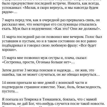
было предчувствие последней встречи. Никита, как всегда,
успокаивал: «Милая, я скоро вернусь, и мы навсегда будем
рядом»…
7 марта перед тем, как в очередной раз прервалась связь, он
рассказал мне, что некоторые его сослуживцы отказались
ехать. Муж был в недоумении: «Как это? Они же должны!».
11 марта последний раз он позвонил мне вечером. Голос был
уставшим и пустым, но и в таком состоянии он все равно
подбадривал и говорил свою любимую фразу: «Все будет
хорошо».
15 марта мне позвонил муж сестры и, плача, сказал:
«Сестренка, прости, Огонька больше нет»…
Затем долгие 3 месяца поисков и надежда… он жив, это
ошибка, так не может случиться, он же обещал вернуться…
14 июня приехали ко мне домой с воинской части и
подтвердили страшное известие. Ужас, боль, безысходность,
пустота…
Я поехала из Темрюка в Тимашевск, боялась, что с мамой
Никиты, не дай Бог, что-нибудь случится после такой новости.