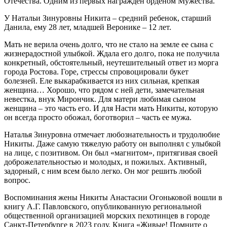
Отечества. Одним из первых награжден орденом Мужества.
У Натальи Зинуровны Никита – средний ребенок, старший
Данила, ему 28 лет, младшей Веронике – 12 лет.
Мать не верила очень долго, что не стало на земле ее сына с
жизнерадостной улыбкой. Ждала его долго, пока не получила
конкретный, обстоятельный, неутешительный ответ из морга
города Ростова. Горе, стрессы спровоцировали букет
болезней. Еле выкарабкивается из них сильная, крепкая
женщина… Хорошо, что рядом с ней дети, замечательная
невестка, внук Мирончик. Для матери любимая сыном
женщина – это часть его. И для Насти мать Никиты, которую
он всегда просто обожал, боготворил – часть ее мужа.
Наталья Зинуровна отмечает любознательность и трудолюбие
Никиты. Даже самую тяжелую работу он выполнял с улыбкой
на лице, с позитивом. Он был «магнитом», притягивая своей
доброжелательностью и молодых, и пожилых. Активный,
задорный, с ним всем было легко. Он мог решить любой
вопрос.
Воспоминания жены Никиты Анастасии Огоньковой вошли в
книгу А.Г. Павловского, опубликованную региональной
общественной организацией морских пехотинцев в городе
Санкт-Петербурге в 2023 году. Книга «Живые! Помните о