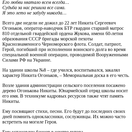
Его любви хватало всем всегда…
Судьба за нас решила все сама.
Я это лето не забуду никогда…
Всего две недели не дожил до 22 лет Никита Сергеевич
Огоньков, оператор-наводчик БТР гвардии старший матрос
810 отдельной гвардейской ордена Жукова, имени 60-летия
образования СССР бригады морской пехоты
Краснознаменного Черноморского флота. Солдат, патриот,
Герой, погибший при исполнении воинского долга во время
специальной военной операции, проводимой Вооруженными
Силами РФ на Украине.
На здании школы №8 – где учился, воспитывался, закалял
характер Никита Огоньков, – Мемориальная доска в его честь.
Возле здания администрации сельского поселения посажено
дерево Огонькова Никиты. Юнармейский отряд школы носит
его имя. В техникуме кадровых ресурсов также чтят память
Никиты.
Ему посвящают стихи, песни. Его будут до последних своих
дней помнить одноклассники, сослуживцы. Их можно часто
встретить на могиле Героя.
Ему установлен баннер в центре хутора.