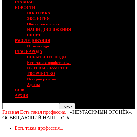
ГЛАВНАЯ
НОВОСТИ
ПОЛИТИКА
ЭКОЛОГИЯ
Общество и власть
НАШИ ДОСТИЖЕНИЯ
СПОРТ
РАССЛЕДОВАНИЯ
Из зала суда
ГЛАС НАРОДА
СОБЫТИЯ И ЛЮДИ
Есть такая профессия…
ПУТЕВЫЕ ЗАМЕТКИ
ТВОРЧЕСТВО
История района
Афиша
ОНФ
АРХИВ
Главная
Есть такая профессия...
«НЕУГАСИМЫЙ ОГОНЁК»,
ОСВЕЩАЮЩИЙ НАШ ПУТЬ
Есть такая профессия...