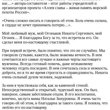
нас…» автора-составителя – итог работы учредителей и
организаторов проекта «Аллея славы – живая память морской
пехоты России».
«Очень сложно писать и говорить об этом. Боль очень сильна,
и сердце не хочет принимать потерю…».
Мой любимый муж, мой Огоньков Никита Сергеевич, мой
Огонек… Я благодарна Богу за то, что встретила его. Он
сделал меня по-настоящему счастливой.
При первой встрече, было понятно, что это не случайно. Мы
говорили сутками, кажется, были знакомы вечность. В нем
сочетаются все самые лучшие и важные черты настоящего
мужчины. Всегда готовый помочь, даже незнакомому
человеку отдать последнее. В нем сочеталась сила и нежность,
доброта, но в то же время строгость и справедливость. Никита
очень сильный духом человек, надежный.
За ним я чувствовала себя, как за каменной стеной.
Непосредственный и открытый, чудесный муж. Он был,
наверное, самым заботливым отцом. В его воспитании,
конечно, заслуга мамы Натальи Зинуровны. Я очень часто
говорю ей об этом, и благодарна за такого сына. Я поняла, что
люблю его по-настоящему.