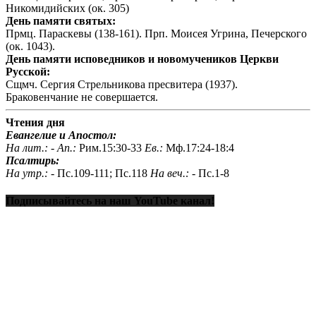
Никомидийских (ок. 305)
День памяти святых:
Прмц. Параскевы (138-161). Прп. Моисея Угрина, Печерского
(ок. 1043).
День памяти исповедников и новомучеников Церкви
Русской:
Сщмч. Сергия Стрельникова пресвитера (1937).
Браковенчание не совершается.
Чтения дня
Евангелие и Апостол:
На лит.: -
Ап.:
Рим.15:30-33
Ев.:
Мф.17:24-18:4
Псалтирь:
На утр.: -
Пс.109-111; Пс.118
На веч.: -
Пс.1-8
Подписывайтесь на наш YouTube канал!