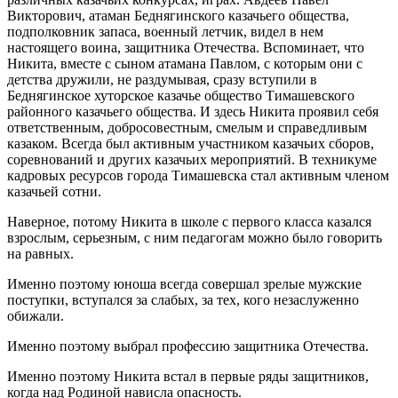
Викторович, атаман Беднягинского казачьего общества,
подполковник запаса, военный летчик, видел в нем
настоящего воина, защитника Отечества. Вспоминает, что
Никита, вместе с сыном атамана Павлом, с которым они с
детства дружили, не раздумывая, сразу вступили в
Беднягинское хуторское казачье общество Тимашевского
районного казачьего общества. И здесь Никита проявил себя
ответственным, добросовестным, смелым и справедливым
казаком. Всегда был активным участником казачьих сборов,
соревнований и других казачьих мероприятий. В техникуме
кадровых ресурсов города Тимашевска стал активным членом
казачьей сотни.
Наверное, потому Никита в школе с первого класса казался
взрослым, серьезным, с ним педагогам можно было говорить
на равных.
Именно поэтому юноша всегда совершал зрелые мужские
поступки, вступался за слабых, за тех, кого незаслуженно
обижали.
Именно поэтому выбрал профессию защитника Отечества.
Именно поэтому Никита встал в первые ряды защитников,
когда над Родиной нависла опасность.