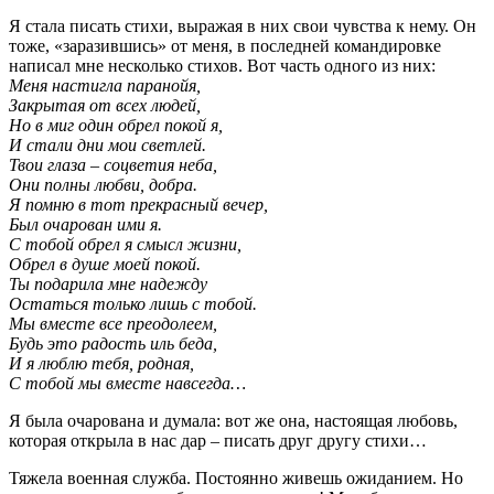
Я стала писать стихи, выражая в них свои чувства к нему. Он
тоже, «заразившись» от меня, в последней командировке
написал мне несколько стихов. Вот часть одного из них:
Меня настигла паранойя,
Закрытая от всех людей,
Но в миг один обрел покой я,
И стали дни мои светлей.
Твои глаза – соцветия неба,
Они полны любви, добра.
Я помню в тот прекрасный вечер,
Был очарован ими я.
С тобой обрел я смысл жизни,
Обрел в душе моей покой.
Ты подарила мне надежду
Остаться только лишь с тобой.
Мы вместе все преодолеем,
Будь это радость иль беда,
И я люблю тебя, родная,
С тобой мы вместе навсегда…
Я была очарована и думала: вот же она, настоящая любовь,
которая открыла в нас дар – писать друг другу стихи…
Тяжела военная служба. Постоянно живешь ожиданием. Но