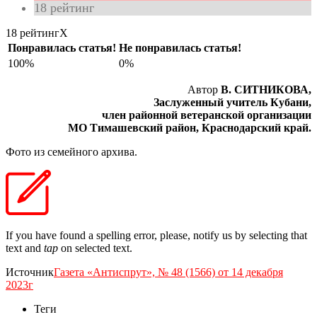
18
рейтинг
18 рейтинг
X
Понравилась статья!
Не понравилась статья!
100%
0%
Автор
В. СИТНИКОВА,
Заслуженный учитель Кубани,
член районной ветеранской организации
МО Тимашевский район, Краснодарский край.
Фото из семейного архива.
If you have found a spelling error, please, notify us by selecting that
text and
tap
on selected text.
Источник
Газета «Антиспрут», № 48 (1566) от 14 декабря
2023г
Теги