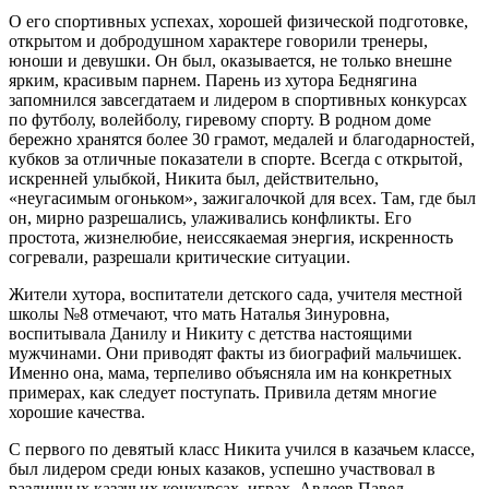
О его спортивных успехах, хорошей физической подготовке,
открытом и добродушном характере говорили тренеры,
юноши и девушки. Он был, оказывается, не только внешне
ярким, красивым парнем. Парень из хутора Беднягина
запомнился завсегдатаем и лидером в спортивных конкурсах
по футболу, волейболу, гиревому спорту. В родном доме
бережно хранятся более 30 грамот, медалей и благодарностей,
кубков за отличные показатели в спорте. Всегда с открытой,
искренней улыбкой, Никита был, действительно,
«неугасимым огоньком», зажигалочкой для всех. Там, где был
он, мирно разрешались, улаживались конфликты. Его
простота, жизнелюбие, неиссякаемая энергия, искренность
согревали, разрешали критические ситуации.
Жители хутора, воспитатели детского сада, учителя местной
школы №8 отмечают, что мать Наталья Зинуровна,
воспитывала Данилу и Никиту с детства настоящими
мужчинами. Они приводят факты из биографий мальчишек.
Именно она, мама, терпеливо объясняла им на конкретных
примерах, как следует поступать. Привила детям многие
хорошие качества.
С первого по девятый класс Никита учился в казачьем классе,
был лидером среди юных казаков, успешно участвовал в
различных казачьих конкурсах, играх. Авдеев Павел