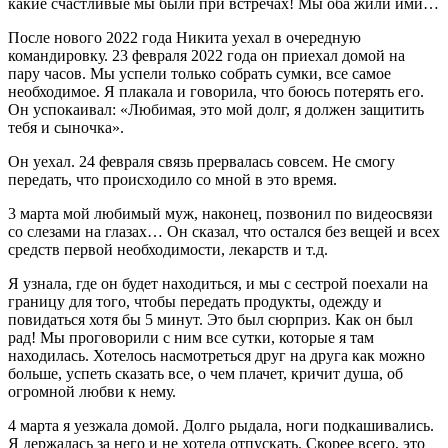
какие счастливые мы были при встречах! Мы оба жили ими…
После нового 2022 года Никита уехал в очередную
командировку. 23 февраля 2022 года он приехал домой на
пару часов. Мы успели только собрать сумки, все самое
необходимое. Я плакала и говорила, что боюсь потерять его.
Он успокаивал: «Любимая, это мой долг, я должен защитить
тебя и сыночка».
Он уехал. 24 февраля связь прервалась совсем. Не смогу
передать, что происходило со мной в это время.
3 марта мой любимый муж, наконец, позвонил по видеосвязи
со слезами на глазах… Он сказал, что остался без вещей и всех
средств первой необходимости, лекарств и т.д.
Я узнала, где он будет находиться, и мы с сестрой поехали на
границу для того, чтобы передать продукты, одежду и
повидаться хотя бы 5 минут. Это был сюрприз. Как он был
рад! Мы проговорили с ним все сутки, которые я там
находилась. Хотелось насмотреться друг на друга как можно
больше, успеть сказать все, о чем плачет, кричит душа, об
огромной любви к нему.
4 марта я уезжала домой. Долго рыдала, ноги подкашивались.
Я держалась за него и не хотела отпускать. Скорее всего, это