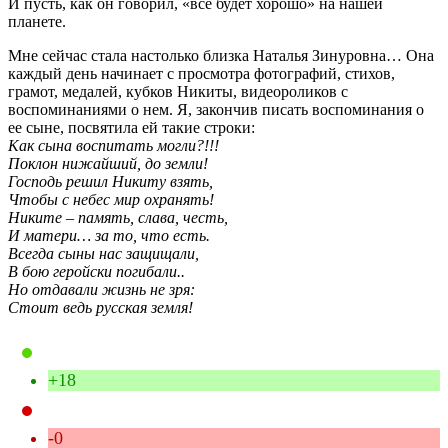
И пусть, как он говорил, «все будет хорошо» на нашей
планете.
Мне сейчас стала настолько близка Наталья Зинуровна… Она
каждый день начинает с просмотра фотографий, стихов,
грамот, медалей, кубков Никиты, видеороликов с
воспоминаниями о нем. Я, закончив писать воспоминания о
ее сыне, посвятила ей такие строки:
Как сына воспитать могли?!!!
Поклон нижайший, до земли!
Господь решил Никиту взять,
Чтобы с небес мир охранять!
Никите – память, слава, честь,
И матери… за то, что есть.
Всегда сыны нас защищали,
В бою геройски погибали..
Но отдавали жизнь не зря:
Стоит ведь русская земля!
+18
-0