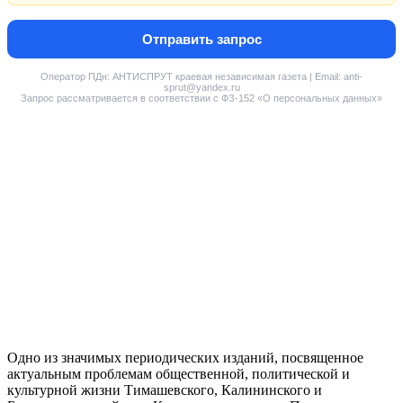
Отправить запрос
Оператор ПДн: АНТИСПРУТ краевая независимая газета | Email: anti-
sprut@yandex.ru
Запрос рассматривается в соответствии с ФЗ-152 «О персональных данных»
Одно из значимых периодических изданий, посвященное
актуальным проблемам общественной, политической и
культурной жизни Тимашевского, Калининского и