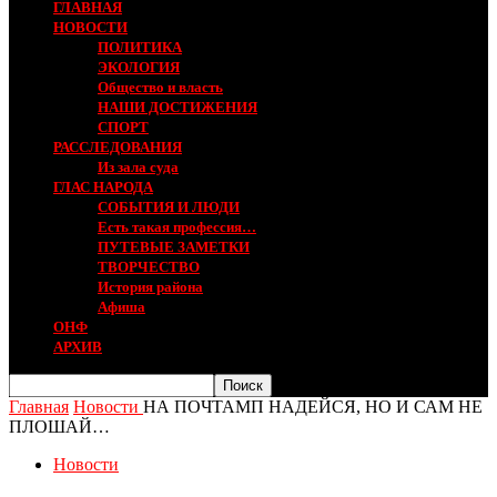
ГЛАВНАЯ
НОВОСТИ
ПОЛИТИКА
ЭКОЛОГИЯ
Общество и власть
НАШИ ДОСТИЖЕНИЯ
СПОРТ
РАССЛЕДОВАНИЯ
Из зала суда
ГЛАС НАРОДА
СОБЫТИЯ И ЛЮДИ
Есть такая профессия…
ПУТЕВЫЕ ЗАМЕТКИ
ТВОРЧЕСТВО
История района
Афиша
ОНФ
АРХИВ
Главная
Новости
НА ПОЧТАМП НАДЕЙСЯ, НО И САМ НЕ
ПЛОШАЙ…
Новости