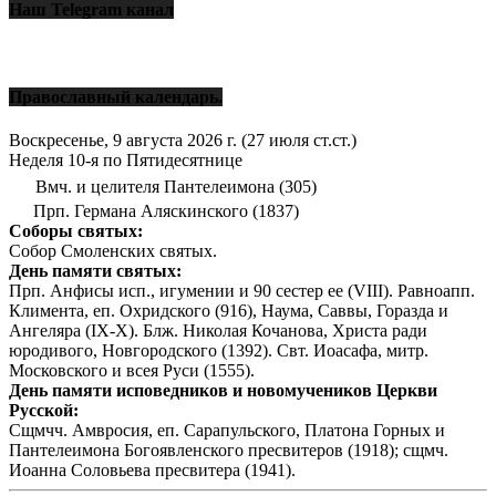
Наш Telegram канал
Православный календарь.
Воскресенье, 9 августа 2026 г.
(27 июля ст.ст.)
Неделя 10-я по Пятидесятнице
Вмч. и целителя Пантелеимона (305)
Прп. Германа Аляскинского (1837)
Соборы святых:
Собор Смоленских святых.
День памяти святых:
Прп. Анфисы исп., игумении и 90 сестер ее (VIII). Равноапп.
Климента, еп. Охридского (916), Наума, Саввы, Горазда и
Ангеляра (IX-X). Блж. Николая Кочанова, Христа ради
юродивого, Новгородского (1392). Свт. Иоасафа, митр.
Московского и всея Руси (1555).
День памяти исповедников и новомучеников Церкви
Русской:
Сщмчч. Амвросия, еп. Сарапульского, Платона Горных и
Пантелеимона Богоявленского пресвитеров (1918); сщмч.
Иоанна Соловьева пресвитера (1941).