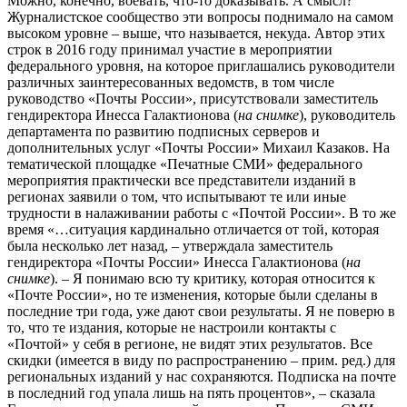
Можно, конечно, воевать, что-то доказывать. А смысл?
Журналистское сообщество эти вопросы поднимало на самом
высоком уровне – выше, что называется, некуда. Автор этих
строк в 2016 году принимал участие в мероприятии
федерального уровня, на которое приглашались руководители
различных заинтересованных ведомств, в том числе
руководство «Почты России», присутствовали заместитель
гендиректора Инесса Галактионова (
на снимке
), руководитель
департамента по развитию подписных серверов и
дополнительных услуг «Почты России» Михаил Казаков. На
тематической площадке «Печатные СМИ» федерального
мероприятия практически все представители изданий в
регионах заявили о том, что испытывают те или иные
трудности в налаживании работы с «Почтой России». В то же
время «…ситуация кардинально отличается от той, которая
была несколько лет назад, – утверждала заместитель
гендиректора «Почты России» Инесса Галактионова (
на
снимке
). – Я понимаю всю ту критику, которая относится к
«Почте России», но те изменения, которые были сделаны в
последние три года, уже дают свои результаты. Я не поверю в
то, что те издания, которые не настроили контакты с
«Почтой» у себя в регионе, не видят этих результатов. Все
скидки (имеется в виду по распространению – прим. ред.) для
региональных изданий у нас сохраняются. Подписка на почте
в последний год упала лишь на пять процентов», – сказала