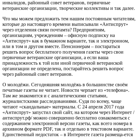
инвалидов, районный совет ветеранов, первичные
ветеранские организации, творческие коллективы и так далее.
Что мы можем предложить тем нашим постоянным читателям,
которые до настоящего времени выписывали «Антиспрут»
через отделения связи почтамта? Предприятиям,
организациям, учреждениям – офисную подписку на
«Антиспрут» как в бумажном варианте, так и электронном,
или в том и другом вместе. Пенсионерам – постараться
решить вопрос бесплатного получения газеты через свои
первичные ветеранские организации, а если ваша
принадлежность к той или иной первичной ветеранской
организации не определена, постарайтесь решить вопрос
через районный совет ветеранов.
О молодёжи. Сегодняшняя молодёжь в большинстве своём
печатные газеты не читает. Новости черпает из «телефона».
Там же знакомится и с аналитическими статьями,
журналистскими расследованиями. Судя по всему, чаще
читают «скандальные» материалы. С 24 апреля 2017 года
«Антиспрут» запустил свой сайт, на котором через Интернет /
антиспрут.рф/ можно совершенно бесплатно ознакомиться с
содержанием электронной версии газеты, как всего номера в
архивном формате PDF, так и отдельно в текстовом варианте.
Единственный недостаток – в Интернете газета размеща-ется