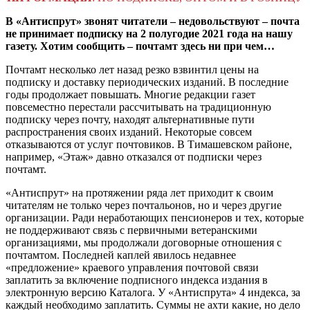
В «Антиспрут» звонят читатели – недовольствуют – почта
не принимает подписку на 2 полугодие 2021 года на нашу
газету. Хотим сообщить – почтамт здесь ни при чем…
Почтамт несколько лет назад резко взвинтил цены на
подписку и доставку периодических изданий. В последние
годы продолжает повышать. Многие редакции газет
повсеместно перестали рассчитывать на традиционную
подписку через почту, находят альтернативные пути
распространения своих изданий. Некоторые совсем
отказываются от услуг почтовиков. В Тимашевском районе,
например, «Этаж» давно отказался от подписки через
почтамт.
«Антиспрут» на протяжении ряда лет приходит к своим
читателям не только через почтальонов, но и через другие
организации. Ради неработающих пенсионеров и тех, которые
не поддерживают связь с первичными ветеранскими
организациями, мы продолжали договорные отношения с
почтамтом. Последней каплей явилось недавнее
«предложение» краевого управления почтовой связи
заплатить за включение подписного индекса издания в
электронную версию Каталога. У «Антиспрута» 4 индекса, за
каждый необходимо заплатить. Суммы не ахти какие, но дело