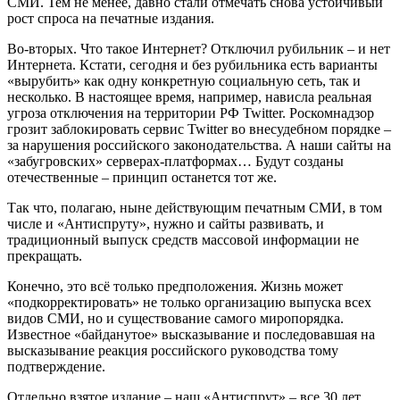
СМИ. Тем не менее, давно стали отмечать снова устойчивый
рост спроса на печатные издания.
Во-вторых. Что такое Интернет? Отключил рубильник – и нет
Интернета. Кстати, сегодня и без рубильника есть варианты
«вырубить» как одну конкретную социальную сеть, так и
несколько. В настоящее время, например, нависла реальная
угроза отключения на территории РФ Twitter. Роскомнадзор
грозит заблокировать сервис Twitter во внесудебном порядке –
за нарушения российского законодательства. А наши сайты на
«забугровских» серверах-платформах… Будут созданы
отечественные – принцип останется тот же.
Так что, полагаю, ныне действующим печатным СМИ, в том
числе и «Антиспруту», нужно и сайты развивать, и
традиционный выпуск средств массовой информации не
прекращать.
Конечно, это всё только предположения. Жизнь может
«подкорректировать» не только организацию выпуска всех
видов СМИ, но и существование самого миропорядка.
Известное «байданутое» высказывание и последовавшая на
высказывание реакция российского руководства тому
подтверждение.
Отдельно взятое издание – наш «Антиспрут» – все 30 лет