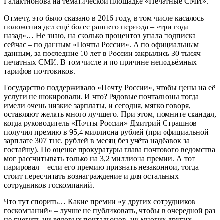
Галактионова на тематической площадке «Печатные СМИ».
Отмечу, это было сказано в 2016 году, в том числе касалось
положения дел ещё более раннего периода – «три года
назад»… Не знаю, на сколько процентов упала подписка
сейчас – по данным «Почты России». А по официальным
данным, за последние 10 лет в России закрылись 30 тысяч
печатных СМИ. В том числе и по причине неподъёмных
тарифов почтовиков.
Государство поддерживало «Почту России», чтобы цены на её
услуги не шокировали. И что? Рядовые почтальоны тогда
имели очень низкие зарплаты, и сегодня, мягко говоря,
оставляют желать много лучшего. При этом, помните скандал,
когда руководитель «Почты России» Дмитрий Страшнов
получил премию в 95,4 миллиона рублей (при официальной
зарплате 307 тыс. рублей в месяц без учёта надбавок за
гостайну). По оценке прокуратуры глава почтового ведомства
мог рассчитывать только на 3,2 миллиона премии. А тот
парировал – если его премию признать незаконной, тогда
стоит пересчитать вознаграждение и для остальных
сотрудников госкомпаний.
Что тут спорить… Какие премии «у других сотрудников
госкомпаний» – лучше не публиковать, чтобы в очередной раз
не гневить ни рядовых почтальонов, ни многих других