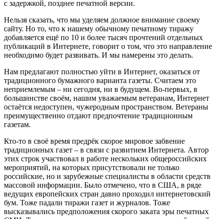
с задержкой, позднее печатной версии.
Нельзя сказать, что мы уделяем должное внимание своему
сайту. Но то, что к нашему обычному печатному тиражу
добавляется ещё по 10 и более тысяч прочтений отдельных
публикаций в Интернете, говорит о том, что это направление
необходимо будет развивать. И мы намерены это делать.
Нам предлагают полностью уйти в Интернет, оказаться от
традиционного бумажного варианта газеты. Считаем это
неприемлемым – ни сегодня, ни в будущем. Во-первых, в
большинстве своём, нашим уважаемым ветеранам, Интернет
остаётся недоступен, чужеродным пространством. Ветераны
преимущественно отдают предпочтение традиционным
газетам.
Кто-то в своё время предрёк скорое мировое забвение
традиционных газет – в связи с развитием Интернета. Автор
этих строк участвовал в работе нескольких общероссийских
мероприятий, на которых присутствовали не только
российские, но и зарубежные специалисты в области средств
массовой информации. Было отмечено, что в США, в ряде
ведущих европейских стран давно проходил интернетовский
бум. Тоже падали тиражи газет и журналов. Тоже
высказывались предположения скорого заката эры печатных