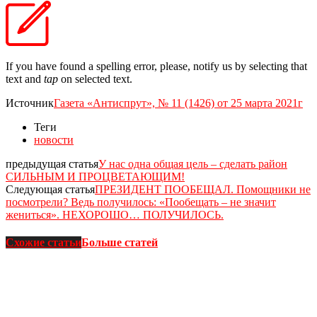
If you have found a spelling error, please, notify us by selecting that
text and
tap
on selected text.
Источник
Газета «Антиспрут», № 11 (1426) от 25 марта 2021г
Теги
новости
предыдущая статья
У нас одна общая цель – сделать район
СИЛЬНЫМ И ПРОЦВЕТАЮЩИМ!
Следующая статья
ПРЕЗИДЕНТ ПООБЕЩАЛ. Помощники не
посмотрели? Ведь получилось: «Пообещать – не значит
жениться». НЕХОРОШО… ПОЛУЧИЛОСЬ.
Схожие статьи
Больше статей