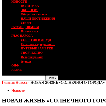
НОВОСТИ
ПОЛИТИКА
ЭКОЛОГИЯ
Общество и власть
НАШИ ДОСТИЖЕНИЯ
СПОРТ
РАССЛЕДОВАНИЯ
Из зала суда
ГЛАС НАРОДА
СОБЫТИЯ И ЛЮДИ
Есть такая профессия…
ПУТЕВЫЕ ЗАМЕТКИ
ТВОРЧЕСТВО
История района
Афиша
ОНФ
АРХИВ
Главная
Новости
НОВАЯ ЖИЗНЬ «СОЛНЕЧНОГО ГОРОДА»
Новости
НОВАЯ ЖИЗНЬ «СОЛНЕЧНОГО ГОР