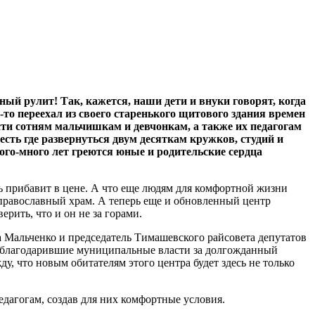
ный рулит! Так, кажется, наши дети и внуки говорят, когда
-то переехал из своего старенького щитового здания времен
сти сотням мальчишкам и девчонкам, а также их педагогам
ть где развернуться двум десяткам кружков, студий и
ного-много лет греются юные и родительские сердца
ть прибавит в цене. А что еще людям для комфортной жизни
 православный храм. А теперь еще и обновленный центр
ерить, что и он не за горами.
на Мальченко и председатель Тимашевского райсовета депутатов
поблагодарившие муниципальные власти за долгожданный
у, что новым обитателям этого центра будет здесь не только
едагогам, создав для них комфортные условия.