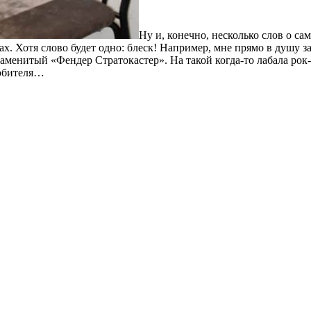
Ну и, конечно, несколько слов о са
х. Хотя слово будет одно: блеск! Например, мне прямо в душу 
знаменитый «Фендер Стратокастер». На такой когда-то лабала ро
любителя…