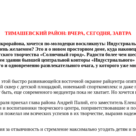
ТИМАШЕВСКИЙ РАЙОН: ВЧЕРА, СЕГОДНЯ, ЗАВТРА
микрорайона, хочется по-молодецки воскликнуть: Индустриаль
чень желаемом? Это я о новом просторном доме, куда наконец
ского творчества «Солнечный город». Радости более чем ше
ом здании бывшей центральной конторы «Индустриального» ес
го и одновременно развлекательного очага, у которого уже м
 в этой быстро развивающейся восточной окраине райцентра опя
й сквер с детской площадкой, новенький спорткомплекс и даже
ет быть, еще современного медцентра пока не хватает. Но хочется в
евраля приехал глава района Андрей Палий, его заместитель Еле
и и воспитанники творческого центра, поприветствовавшие и 
 пожелал им всяческих успехов в их творчестве, выразив надежд
я за отзывчивость и стремление максимально угодить детям и п