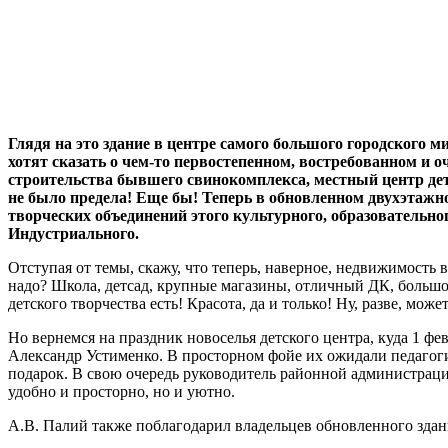
Глядя на это здание в центре самого большого городского 
хотят сказать о чем-то первостепенном, востребованном и о
строительства бывшего свинокомплекса, местный центр дет
не было предела! Еще бы! Теперь в обновленном двухэтажн
творческих объединений этого культурного, образовательно
Индустриального.
Отступая от темы, скажу, что теперь, наверное, недвижимость
надо? Школа, детсад, крупные магазины, отличный ДК, большо
детского творчества есть! Красота, да и только! Ну, разве, мож
Но вернемся на праздник новоселья детского центра, куда 1 ф
Александр Устименко. В просторном фойе их ожидали педагог
подарок. В свою очередь руководитель районной администрации
удобно и просторно, но и уютно.
А.В. Палий также поблагодарил владельцев обновленного здани