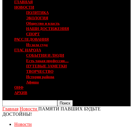
ГЛАВНАЯ
НОВОСТИ
ПОЛИТИКА
ЭКОЛОГИЯ
Общество и власть
НАШИ ДОСТИЖЕНИЯ
СПОРТ
РАССЛЕДОВАНИЯ
Из зала суда
ГЛАС НАРОДА
СОБЫТИЯ И ЛЮДИ
Есть такая профессия…
ПУТЕВЫЕ ЗАМЕТКИ
ТВОРЧЕСТВО
История района
Афиша
ОНФ
АРХИВ
Главная
Новости
ПАМЯТИ ПАВШИХ БУДЬТЕ
ДОСТОЙНЫ!
Новости