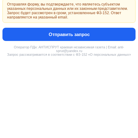
Отправляя форму, вы подтверждаете, что являетесь субъектом
указанных персональных данных или их законным представителем.
Запрос будет рассмотрен в сроки, установленные ФЗ-152. Ответ
направляется на указанный email.
Отправить запрос
Оператор ПДн: АНТИСПРУТ краевая независимая газета | Email: anti-
sprut@yandex.ru
Запрос рассматривается в соответствии с ФЗ-152 «О персональных данных»