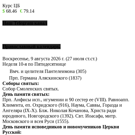
Курс ЦБ
$
68.46
€
79.14
Наш Telegram канал
Православный календарь.
Воскресенье, 9 августа 2026 г.
(27 июля ст.ст.)
Неделя 10-я по Пятидесятнице
Вмч. и целителя Пантелеимона (305)
Прп. Германа Аляскинского (1837)
Соборы святых:
Собор Смоленских святых.
День памяти святых:
Прп. Анфисы исп., игумении и 90 сестер ее (VIII). Равноапп.
Климента, еп. Охридского (916), Наума, Саввы, Горазда и
Ангеляра (IX-X). Блж. Николая Кочанова, Христа ради
юродивого, Новгородского (1392). Свт. Иоасафа, митр.
Московского и всея Руси (1555).
День памяти исповедников и новомучеников Церкви
Русской: