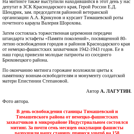
На митинге также выступили находившийся в этот день у нас
депутат в ЗСК Краснодарского края, Герой России Е.Д.
Шендрик, зам. председателя районной ветеранской
организации А.А. Крикунов и курсант Тимашевской роты
почетного караула Валерия Шорохова.
Затем состоялась торжественная церемония передачи
штандарта эстафеты «Памяти поколений», посвященной 80-
летию освобождения городов и районов Краснодарского края
от немецко-фашистских захватчиков 1942-1943 годов. Ее в
наш город привезли молодые патриоты из соседнего
Брюховецкого района.
По окончанию митинга горожане возложили цветы к
памятнику воинам-освободителям и монументу солдатской
матери Епистинии Степановой.
Автор
А. ЛАГУТИН
.
Фото автора.
В день освобождения станицы Тимашевской и
Тимашевского района от немецко-фашистских
захватчиков в микрорайоне Индустриальном состоялся
митинг. За почти семь месяцев оккупации фашисты
разрушили нашу станицу, принеся ущерб на 158