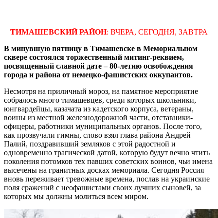
ТИМАШЕВСКИЙ РАЙОН
: ВЧЕРА, СЕГОДНЯ, ЗАВТРА
В минувшую пятницу в Тимашевске в Мемориальном
сквере состоялся торжественный митинг-реквием,
посвященный славной дате – 80-летию освобождения
города и района от немецко-фашистских оккупантов.
Несмотря на приличный мороз, на памятное мероприятие
собралось много тимашевцев, среди которых школьники,
юнгвардейцы, казачата из кадетского корпуса, ветераны,
воины из местной железнодорожной части, отставники-
офицеры, работники муниципальных органов. После того,
как прозвучали гимны, слово взял глава района Андрей
Палий, поздравивший земляков с этой радостной и
одновременно трагической датой, которую будут вечно чтить
поколения потомков тех павших советских воинов, чьи имена
высечены на гранитных досках мемориала. Сегодня Россия
вновь переживает тревожные времена, послав на украинские
поля сражений с неофашистами своих лучших сыновей, за
которых мы должны молиться всем миром.