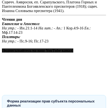
Сщмчч. Амвросия, еп. Сарапульского, Платона Горных и
Пантелеимона Богоявленского пресвитеров (1918); сщмч.
Иоанна Соловьева пресвитера (1941).
Чтения дня
Евангелие и Апостол:
На утр.: -
Ин.21:1-14
На лит.: -
Ап.:
1 Кор.4:9-16
Ев.:
Мф.17:14-23
Псалтирь:
На утр.: -
Пс.9-16; Пс.17-23
Подписывайтесь на наш YouTube канал!
Форма реализации прав субъекта персональных
данных