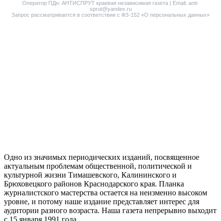
Оператор ПДн: АНТИСПРУТ краевая независимая газета | Email: anti-
sprut@yandex.ru
Запрос рассматривается в соответствии с ФЗ-152 «О персональных данных»
Одно из значимых периодических изданий, посвященное
актуальным проблемам общественной, политической и
культурной жизни Тимашевского, Калининского и
Брюховецкого районов Краснодарского края. Планка
журналистского мастерства остается на неизменно высоком
уровне, и потому наше издание представляет интерес для
аудитории разного возраста. Наша газета непрерывно выходит
с 15 января 1991 года.