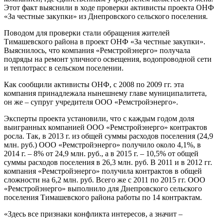
Этот факт выяснили в ходе проверки активисты проекта ОНФ
«За честные закупки» из Днепровского сельского поселения.
Поводом для проверки стали обращения жителей
Тимашевского района в проект ОНФ «За честные закупки».
Выяснилось, что компания «Ремстройэнерго» получала
подряды на ремонт уличного освещения, водопроводной сети
и теплотрасс в сельском поселении.
Как сообщили активисты ОНФ, с 2008 по 2009 гг. эта
компания принадлежала нынешнему главе муниципалитета,
он же – супруг учредителя ООО «Ремстройэнерго».
Эксперты проекта установили, что с каждым годом доля
выигранных компанией ООО «Ремстройэнерго» контрактов
росла. Так, в 2013 г. из общей суммы расходов поселения (24,9
млн. руб.) ООО «Ремстройэнерго» получило около 4,1%, в
2014 г. – 8% от 24,9 млн. руб., а в 2015 г. – 10,5% от общей
суммы расходов поселения в 26,3 млн. руб. В 2011 и в 2012 гг.
компания «Ремстройэнерго» получила контрактов в общей
сложности на 6,2 млн. руб. Всего же с 2011 по 2015 гг. ООО
«Ремстройэнерго» выполнило для Днепровского сельского
поселения Тимашевского района работы по 14 контрактам.
«Здесь все признаки конфликта интересов, а значит –