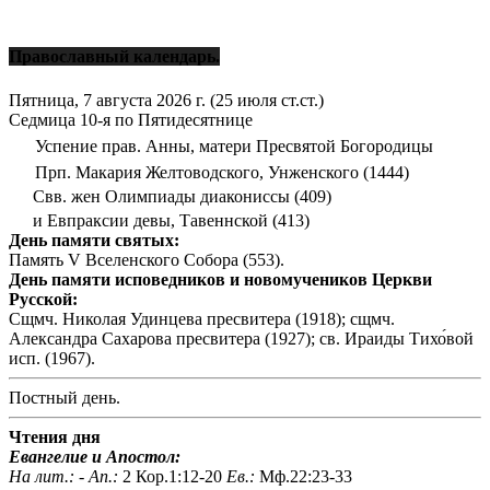
Православный календарь.
Пятница, 7 августа 2026 г.
(25 июля ст.ст.)
Седмица 10-я по Пятидесятнице
Успение прав. Анны, матери Пресвятой Богородицы
Прп. Макария Желтоводского, Унженского (1444)
Свв. жен Олимпиады диакониссы (409)
и Евпраксии девы, Тавеннской (413)
День памяти святых:
Память V Вселенского Собора (553).
День памяти исповедников и новомучеников Церкви
Русской:
Сщмч. Николая Удинцева пресвитера (1918); сщмч.
Александра Сахарова пресвитера (1927); св. Ираиды Тихо́вой
исп. (1967).
Постный день.
Чтения дня
Евангелие и Апостол:
На лит.: -
Ап.:
2 Кор.1:12-20
Ев.:
Мф.22:23-33