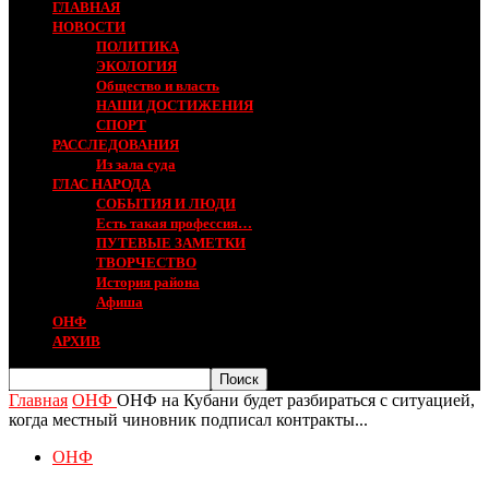
ГЛАВНАЯ
НОВОСТИ
ПОЛИТИКА
ЭКОЛОГИЯ
Общество и власть
НАШИ ДОСТИЖЕНИЯ
СПОРТ
РАССЛЕДОВАНИЯ
Из зала суда
ГЛАС НАРОДА
СОБЫТИЯ И ЛЮДИ
Есть такая профессия…
ПУТЕВЫЕ ЗАМЕТКИ
ТВОРЧЕСТВО
История района
Афиша
ОНФ
АРХИВ
Главная
ОНФ
ОНФ на Кубани будет разбираться с ситуацией,
когда местный чиновник подписал контракты...
ОНФ