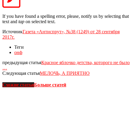
If you have found a spelling error, please, notify us by selecting that
text and
tap
on selected text.
Источник
Газета «Антиспрут», №38 (1249) от 28 сентября
2017г.
Теги
онф
предыдущая статья
Красное яблочко детства, которого не было
…
Следующая статья
МЕЛОЧЬ, А ПРИЯТНО
Схожие статьи
Больше статей