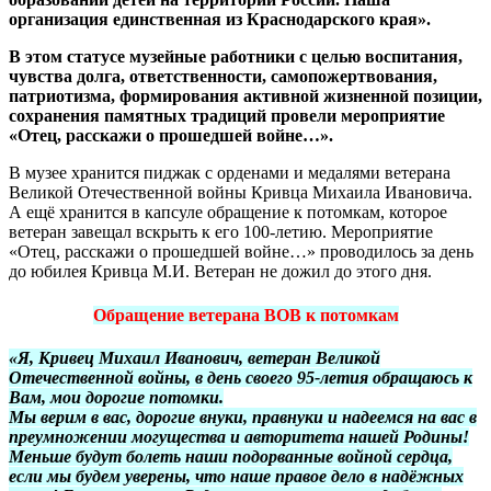
организация единственная из Краснодарского края».
В этом статусе музейные работники с целью воспитания,
чувства долга, ответственности, самопожертвования,
патриотизма, формирования активной жизненной позиции,
сохранения памятных традиций провели мероприятие
«Отец, расскажи о прошедшей войне…».
В музее хранится пиджак с орденами и медалями ветерана
Великой Отечественной войны Кривца Михаила Ивановича.
А ещё хранится в капсуле обращение к потомкам, которое
ветеран завещал вскрыть к его 100-летию. Мероприятие
«Отец, расскажи о прошедшей войне…» проводилось за день
до юбилея Кривца М.И. Ветеран не дожил до этого дня.
Обращение ветерана ВОВ к потомкам
«Я, Кривец Михаил Иванович, ветеран Великой
Отечественной войны, в день своего 95-летия обращаюсь к
Вам, мои дорогие потомки.
Мы верим в вас, дорогие внуки, правнуки и надеемся на вас в
преумножении могущества и авторитета нашей Родины!
Меньше будут болеть наши подорванные войной сердца,
если мы будем уверены, что наше правое дело в надёжных