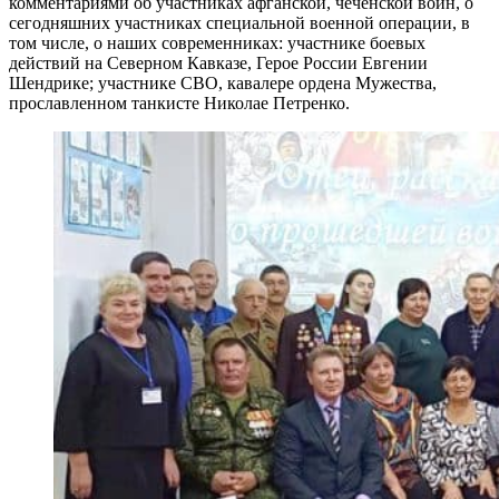
комментариями об участниках афганской, чеченской войн, о
сегодняшних участниках специальной военной операции, в
том числе, о наших современниках: участнике боевых
действий на Северном Кавказе, Герое России Евгении
Шендрике; участнике СВО, кавалере ордена Мужества,
прославленном танкисте Николае Петренко.