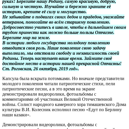
руках! Берегите нашу Родину, самую красивую, добрую,
сильную и честную. Изучайте и бережно храните её
историю, крепите её силу и могущество.
Не забывайте о подвигах своих дедов и прадедов, уважайте
ветеранов, помогайте во всём старшему поколению.
Добросовестно учитесь в школе, чтобы в дальнейшем своим
трудом принести как можно больше пользы Отчизне.
Берегите мир на земле.
В истории любого государства молодому поколению
отводится своя роль. Наше поколение свою задачу
выполнило, мы отстояли свободу и независимость своей
Родины. Теперь наступает ваше время. Займите своё
достойное место в истории нашей прекрасной Отчизны!
Ст. Роговская, 26 октября, 2019 год».
Капсула была вскрыта потомками. Но вначале представители
молодого поколения читали патриотические стихи, пели
патриотические песни, а в это время на экране
демонстрировали видеоролики, фотоальбомы с
комментариями об участниках Великой Отечественной
войны. Солист народного камерного хора тимашевского Дома
культуры В.И. Колесник исполнил песню «Едут по Берлину
наши казаки».
Демонстрировали видеоролики, фотоальбомы с