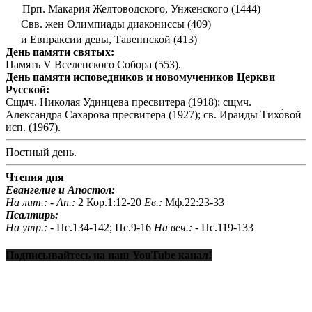
Прп. Макария Желтоводского, Унженского (1444)
Свв. жен Олимпиады диакониссы (409)
и Евпраксии девы, Тавеннской (413)
День памяти святых:
Память V Вселенского Собора (553).
День памяти исповедников и новомучеников Церкви
Русской:
Сщмч. Николая Удинцева пресвитера (1918); сщмч.
Александра Сахарова пресвитера (1927); св. Ираиды Тихо́вой
исп. (1967).
Постный день.
Чтения дня
Евангелие и Апостол:
На лит.: -
Ап.:
2 Кор.1:12-20
Ев.:
Мф.22:23-33
Псалтирь:
На утр.: -
Пс.134-142; Пс.9-16
На веч.: -
Пс.119-133
Подписывайтесь на наш YouTube канал!