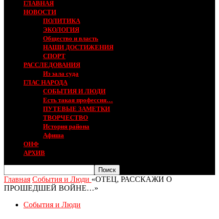
ГЛАВНАЯ
НОВОСТИ
ПОЛИТИКА
ЭКОЛОГИЯ
Общество и власть
НАШИ ДОСТИЖЕНИЯ
СПОРТ
РАССЛЕДОВАНИЯ
Из зала суда
ГЛАС НАРОДА
СОБЫТИЯ И ЛЮДИ
Есть такая профессия…
ПУТЕВЫЕ ЗАМЕТКИ
ТВОРЧЕСТВО
История района
Афиша
ОНФ
АРХИВ
Главная
События и Люди
«ОТЕЦ, РАССКАЖИ О
ПРОШЕДШЕЙ ВОЙНЕ…»
События и Люди