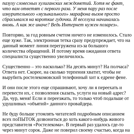
пазуху словесных хулиганских междометий. Хотя не факт,
что вам ответят с первого раза. У меня пару раз после
изнурительного «музыкального» марафона вызов просто
сбрасывался на короткие гудочки. И веселуха начиналась
вновь. А как же иначе? Ведь Интернет нужен позарез»
.
Повторяю, за год ровным счетом ничего не изменилось. Стало
еще хуже. Так, электронная тетка сразу предупреждает, что на
данный момент линия перегружена из-за большого
количества обращений. И потому время ожидания ответа
специалиста существенно увеличилось.
Существенно – это насколько? На десять минут? На полчаса?
Ответа нет. Скорее, на сколько терпения хватит, чтобы не
вырубить ростелекомовский телефонный хит к едрене фене.
И они после этого еще спрашивают, хочу ли я переехать и
перевести их, с позволения сказать, услуги на новый адрес?
Да, чур, меня! Если и переезжать, то только чтоб подальше от
удушливых «объятий» данного провайдера.
Не буду больше утомлять читателей подробным описанием
всех поПЫТОК дозвониться до хоть какого-нибудь живого
представителя «Ростелекома». В первый раз удалось где-то
через минут сорок. Даже не поверил своему счастью, когда на