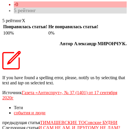
-0
5
рейтинг
5 рейтинг
X
Понравилась статья!
Не понравилась статья!
100%
0%
Автор Александр МИРОНЧУК.
If you have found a spelling error, please, notify us by selecting that
text and
tap
on selected text.
Источник
Газета «Антиспрут», № 37 (1401) от 17 сентября
2020г
Теги
события и люди
предыдущая статья
ТИМАШЕВСКИЕ ТОСовские БУДНИ
Следующая статья
И САМ НЕ АМ, И ДРУГОМУ НЕ ДАМ?