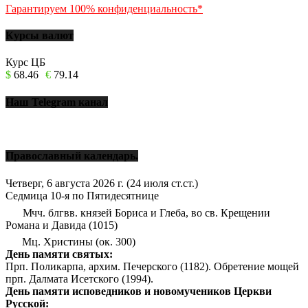
Гарантируем 100% конфиденциальность*
Курсы валют
Курс ЦБ
$
68.46
€
79.14
Наш Telegram канал
Православный календарь.
Четверг, 6 августа 2026 г.
(24 июля ст.ст.)
Седмица 10-я по Пятидесятнице
Мчч. блгвв. князей Бориса и Глеба, во св. Крещении
Романа и Давида (1015)
Мц. Христины (ок. 300)
День памяти святых:
Прп. Поликарпа, архим. Печерского (1182). Обретение мощей
прп. Далмата Исетского (1994).
День памяти исповедников и новомучеников Церкви
Русской: