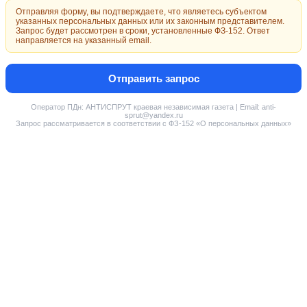
Отправляя форму, вы подтверждаете, что являетесь субъектом
указанных персональных данных или их законным представителем.
Запрос будет рассмотрен в сроки, установленные ФЗ-152. Ответ
направляется на указанный email.
Отправить запрос
Оператор ПДн: АНТИСПРУТ краевая независимая газета | Email: anti-
sprut@yandex.ru
Запрос рассматривается в соответствии с ФЗ-152 «О персональных данных»