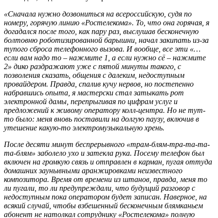
«Сначала нужно дозвониться на всероссийскую, судя по
номеру, горячую линию «Ростелекома». То, что она горячая, я
догадался после того, как пару раз, выслушав бесконечную
болтовню роботизированной барышни, начал закипать из-за
тупого сброса телефонного вызова. И вообще, все эти «…
если вам надо то – нажмите 1, а если нужно сё – нажмите
2» дико раздражают уже с пятой минуты такого, с
позволения сказать, общения с далеким, недоступным
провайдером. Правда, спалив кучу нервов, но постепенно
набравшись опыта, я мастерски стал затыкать рот
электронной дамы, перепрыгивая по цифрам услуг и
предложений к живому оператору колл-центра. Но не тут-
то было: меня вновь поставили на долгую паузу, включив в
утешение какую-то электромузыкальную хрень.
После десяти минут беспрерывного «трам-блям-тра-та-та-
та-блям» заболело ухо и затекла рука. Посему телефон был
включен на громкую связь и отправлен в карман, пугая оттуда
домашних заунывными аранжировками неизвестного
композитора. Время от времени из штанов, правда, меня то
ли пугали, то ли предупреждали, что будущий разговор с
недоступным пока оператором будет записан. Наверное, на
всякий случай, чтобы взбешенный бесконечным блямканьем
абонент не натолкал сотруднику «Ростелекома» полную