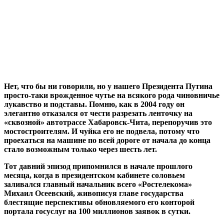
Нет, что бы ни говорили, но у нашего Президента Путина
просто-таки врожденное чутье на всякого рода чиновничье
лукавство и подставы. Помню, как в 2004 году он
элегантно отказался от чести разрезать ленточку на
«сквозной» автотрассе Хабаровск-Чита, перепоручив это
мостостроителям. И чуйка его не подвела, потому что
проехаться на машине по всей дороге от начала до конца
стало возможным только через шесть лет.
Тот давний эпизод припомнился в начале прошлого
месяца, когда в президентском кабинете соловьем
заливался главный начальник всего «Ростелекома»
Михаил Осеевский, живописуя главе государства
блестящие перспективы обновляемого его конторой
портала госуслуг на 100 миллионов заявок в сутки.