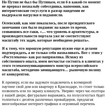
Но Путин не был бы Путиным, если б в какой-то момент
не прервал похвальбу собеседника, напомнив, как
интернетовские госуслуги в разгар пандемии не
выдержали нагрузки и подзависли.
Осеевский, как мне показалось, после президентского
замечания сам было подзавис на какое-то время,
сознавшись все-таки, «… что уровень и архитектуры, и
производительности портала уже не соответствуют
масштабу тех задач, которые необходимо решать».
Я к тому, что хорошую репутацию нужно еще и делами
подтверждать, а не только себя нахваливать. Вот с этим у
«Ростелекома» как раз напряженка. Исхожу из
собственного опыта, имея несчастье состоять в клиентах у
этого телекоммуникационного монстра всероссийского
масштаба, методично зачищающего… рыночную поляну
от конкурентов.
К примеру, если вы задумате подключить к всемирной
паутине свой дом или квартиру в Краснодаре, то стоит только
позвонить или по экрану кликнуть. Уверяю: через час-полтора
у вашей двери, фигурально выражаясь, на полусогнутых будет
толпиться с десяток различных провайдеров, предлагая
многообразные интернет-трафики и огромный перечень