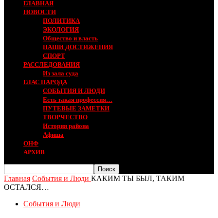
ГЛАВНАЯ
НОВОСТИ
ПОЛИТИКА
ЭКОЛОГИЯ
Общество и власть
НАШИ ДОСТИЖЕНИЯ
СПОРТ
РАССЛЕДОВАНИЯ
Из зала суда
ГЛАС НАРОДА
СОБЫТИЯ И ЛЮДИ
Есть такая профессия…
ПУТЕВЫЕ ЗАМЕТКИ
ТВОРЧЕСТВО
История района
Афиша
ОНФ
АРХИВ
Главная
События и Люди
КАКИМ ТЫ БЫЛ, ТАКИМ
ОСТАЛСЯ…
События и Люди