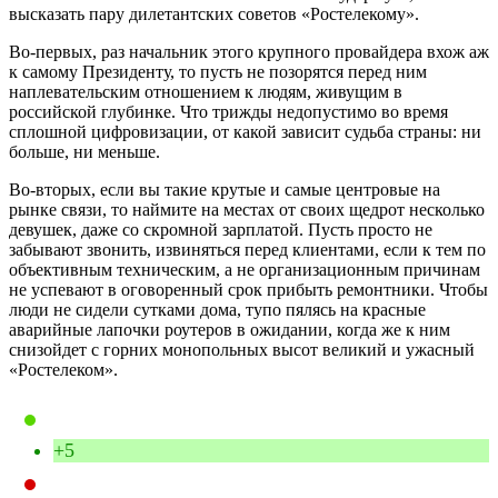
высказать пару дилетантских советов «Ростелекому».
Во-первых, раз начальник этого крупного провайдера вхож аж
к самому Президенту, то пусть не позорятся перед ним
наплевательским отношением к людям, живущим в
российской глубинке. Что трижды недопустимо во время
сплошной цифровизации, от какой зависит судьба страны: ни
больше, ни меньше.
Во-вторых, если вы такие крутые и самые центровые на
рынке связи, то наймите на местах от своих щедрот несколько
девушек, даже со скромной зарплатой. Пусть просто не
забывают звонить, извиняться перед клиентами, если к тем по
объективным техническим, а не организационным причинам
не успевают в оговоренный срок прибыть ремонтники. Чтобы
люди не сидели сутками дома, тупо пялясь на красные
аварийные лапочки роутеров в ожидании, когда же к ним
снизойдет с горних монопольных высот великий и ужасный
«Ростелеком».
+5