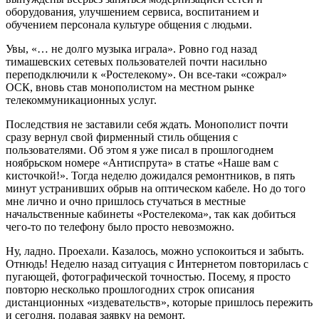
оборудования, улучшением сервиса, воспитанием и
обучением персонала культуре общения с людьми.
Увы, «… не долго музыка играла». Ровно год назад
тимашевских сетевых пользователей почти насильно
переподключили к «Ростелекому». Он все-таки «сожрал»
ОСК, вновь став монополистом на местном рынке
телекоммуникационных услуг.
Последствия не заставили себя ждать. Монополист почти
сразу вернул свой фирменный стиль общения с
пользователями. Об этом я уже писал в прошлогоднем
ноябрьском номере «Антиспрута» в статье «Наше вам с
кисточкой!». Тогда неделю дожидался ремонтников, в пять
минут устранивших обрыв на оптическом кабеле. Но до того
мне лично и очно пришлось стучаться в местные
начальственные кабинеты «Ростелекома», так как добиться
чего-то по телефону было просто невозможно.
Ну, ладно. Проехали. Казалось, можно успокоиться и забыть.
Отнюдь! Неделю назад ситуация с Интернетом повторилась с
пугающей, фотографической точностью. Посему, я просто
повторю несколько прошлогодних строк описания
дистанционных «издевательств», которые пришлось пережить
и сегодня, подавая заявку на ремонт.