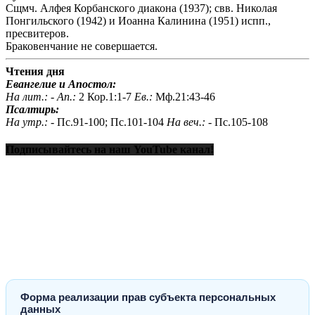
Сщмч. Алфея Корбанского диакона (1937); свв. Николая
Понгильского (1942) и Иоанна Калинина (1951) испп.,
пресвитеров.
Браковенчание не совершается.
Чтения дня
Евангелие и Апостол:
На лит.: -
Ап.:
2 Кор.1:1-7
Ев.:
Мф.21:43-46
Псалтирь:
На утр.: -
Пс.91-100; Пс.101-104
На веч.: -
Пс.105-108
Подписывайтесь на наш YouTube канал!
Форма реализации прав субъекта персональных
данных