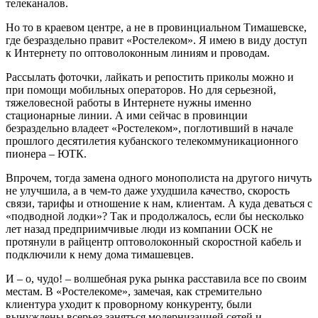
телеканалов.
Но то в краевом центре, а не в провинциальном Тимашевске,
где безраздельно правит «Ростелеком». Я имею в виду доступ
к Интернету по оптоволоконным линиям и проводам.
Рассылать фоточки, лайкать и репостить приколы можно и
при помощи мобильных операторов. Но для серьезной,
тяжеловесной работы в Интернете нужны именно
стационарные линии. А ими сейчас в провинции
безраздельно владеет «Ростелеком», поглотивший в начале
прошлого десятилетия кубанского телекоммуникационного
пионера – ЮТК.
Впрочем, тогда замена одного монополиста на другого ничуть
не улучшила, а в чем-то даже ухудшила качество, скорость
связи, тарифы и отношение к нам, клиентам. А куда деваться с
«подводной лодки»? Так и продолжалось, если бы несколько
лет назад предприимчивые люди из компании ОСК не
протянули в райцентр оптоволоконный скоростной кабель и
подключили к нему дома тимашевцев.
И – о, чудо! – волшебная рука рынка расставила все по своим
местам. В «Ростелекоме», замечая, как стремительно
клиентура уходит к проворному конкуренту, были
вынуждены всерьез заняться модернизацией сетей и