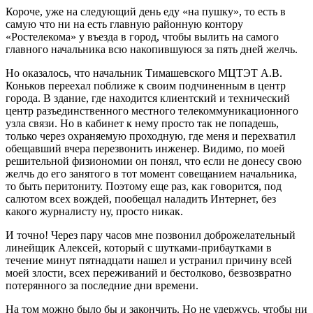
Короче, уже на следующий день еду «на пушку», то есть в
самую что ни на есть главную районную контору
«Ростелекома» у въезда в город, чтобы вылить на самого
главного начальника всю накопившуюся за пять дней желчь.
Но оказалось, что начальник Тимашевского МЦТЭТ А.В.
Коньков переехал поближе к своим подчиненным в центр
города. В здание, где находится клиентский и технический
центр разъединственного местного телекоммуникационного
узла связи. Но в кабинет к нему просто так не попадешь,
только через охраняемую проходную, где меня и перехватил
обещавший вчера перезвонить инженер. Видимо, по моей
решительной физиономии он понял, что если не донесу свою
желчь до его занятого в тот момент совещанием начальника,
то быть перитониту. Поэтому еще раз, как говорится, под
салютом всех вождей, пообещал наладить Интернет, без
какого журналисту ну, просто никак.
И точно! Через пару часов мне позвонил доброжелательный
линейщик Алексей, который с шутками-прибаутками в
течение минут пятнадцати нашел и устранил причину всей
моей злости, всех переживаний и бестолково, безвозвратно
потерянного за последние дни времени.
На том можно было бы и закончить. Но не удержусь, чтобы ни