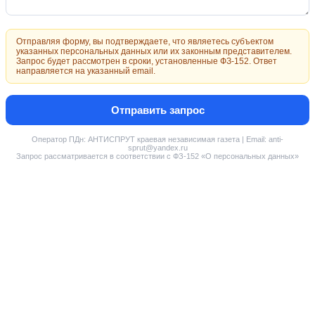
Отправляя форму, вы подтверждаете, что являетесь субъектом
указанных персональных данных или их законным представителем.
Запрос будет рассмотрен в сроки, установленные ФЗ-152. Ответ
направляется на указанный email.
Отправить запрос
Оператор ПДн: АНТИСПРУТ краевая независимая газета | Email: anti-
sprut@yandex.ru
Запрос рассматривается в соответствии с ФЗ-152 «О персональных данных»