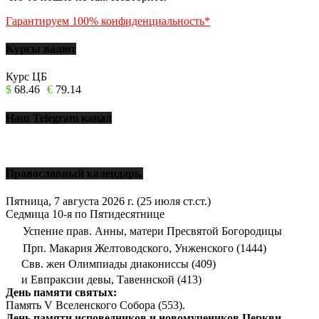
Гарантируем 100% конфиденциальность*
Курсы валют
Курс ЦБ
$
68.46
€
79.14
Наш Telegram канал
Православный календарь.
Пятница, 7 августа 2026 г.
(25 июля ст.ст.)
Седмица 10-я по Пятидесятнице
Успение прав. Анны, матери Пресвятой Богородицы
Прп. Макария Желтоводского, Унженского (1444)
Свв. жен Олимпиады диакониссы (409)
и Евпраксии девы, Тавеннской (413)
День памяти святых:
Память V Вселенского Собора (553).
День памяти исповедников и новомучеников Церкви