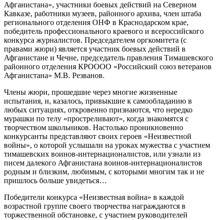
Афганистана», участники боевых действий на Северном
Кавказе, работники музеев, районного архива, член штаба
регионального отделения ОНФ в Краснодарском крае,
победитель профессионального краевого и всероссийского
конкурса журналистов. Председателем оргкомитета (с
правами жюри) является участник боевых действий в
Афганистане и Чечне, председатель правления Тимашевского
районного отделения КРОООО «Российский союз ветеранов
Афганистана» М.В. Резванов.
Члены жюри, прошедшие через многие жизненные
испытания, и, казалось, привыкшие к самообладанию в
любых ситуациях, откровенно признаются, что нередко
мурашки по телу «простреливают», когда знакомятся с
творчеством школьников. Настолько проникновенно
конкурсанты представляют своих героев «Неизвестной
войны», о которой услышали на уроках мужества с участием
тимашевских воинов-интернационалистов, или узнали из
писем далекого Афганистана воинов-интернационалистов
родным и близким, любимым, с которыми многим так и не
пришлось больше увидеться…
Победители конкурса «Неизвестная война» в каждой
возрастной группе своего творчества награждаются в
торжественной обстановке, с участием руководителей