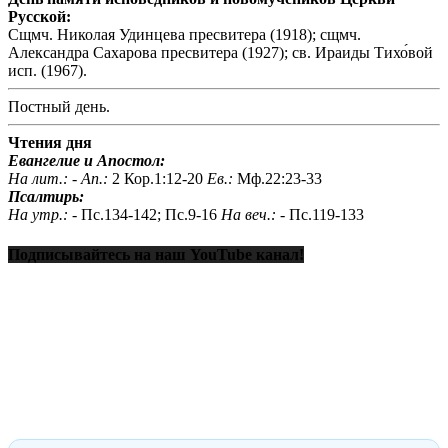
Русской:
Сщмч. Николая Удинцева пресвитера (1918); сщмч.
Александра Сахарова пресвитера (1927); св. Ираиды Тихо́вой
исп. (1967).
Постный день.
Чтения дня
Евангелие и Апостол:
На лит.: -
Ап.:
2 Кор.1:12-20
Ев.:
Мф.22:23-33
Псалтирь:
На утр.: -
Пс.134-142; Пс.9-16
На веч.: -
Пс.119-133
Подписывайтесь на наш YouTube канал!