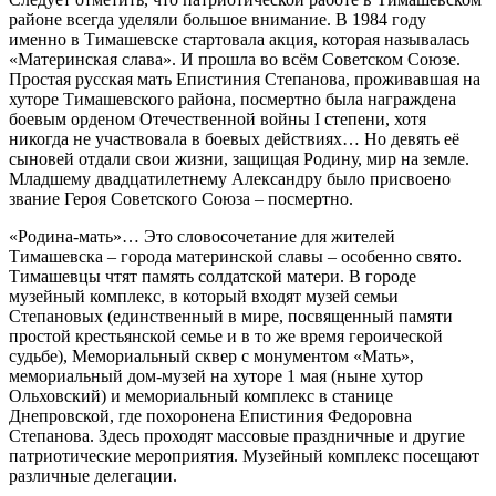
районе всегда уделяли большое внимание. В 1984 году
именно в Тимашевске стартовала акция, которая называлась
«Материнская слава». И прошла во всём Советском Союзе.
Простая русская мать Епистиния Степанова, проживавшая на
хуторе Тимашевского района, посмертно была награждена
боевым орденом Отечественной войны I степени, хотя
никогда не участвовала в боевых действиях… Но девять её
сыновей отдали свои жизни, защищая Родину, мир на земле.
Младшему двадцатилетнему Александру было присвоено
звание Героя Советского Союза – посмертно.
«Родина-мать»… Это словосочетание для жителей
Тимашевска – города материнской славы – особенно свято.
Тимашевцы чтят память солдатской матери. В городе
музейный комплекс, в который входят музей семьи
Степановых (единственный в мире, посвященный памяти
простой крестьянской семье и в то же время героической
судьбе), Мемориальный сквер с монументом «Мать»,
мемориальный дом-музей на хуторе 1 мая (ныне хутор
Ольховский) и мемориальный комплекс в станице
Днепровской, где похоронена Епистиния Федоровна
Степанова. Здесь проходят массовые праздничные и другие
патриотические мероприятия. Музейный комплекс посещают
различные делегации.