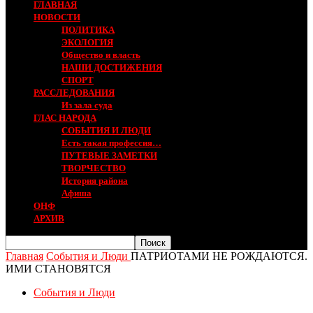
ГЛАВНАЯ
НОВОСТИ
ПОЛИТИКА
ЭКОЛОГИЯ
Общество и власть
НАШИ ДОСТИЖЕНИЯ
СПОРТ
РАССЛЕДОВАНИЯ
Из зала суда
ГЛАС НАРОДА
СОБЫТИЯ И ЛЮДИ
Есть такая профессия…
ПУТЕВЫЕ ЗАМЕТКИ
ТВОРЧЕСТВО
История района
Афиша
ОНФ
АРХИВ
Главная
События и Люди
ПАТРИОТАМИ НЕ РОЖДАЮТСЯ.
ИМИ СТАНОВЯТСЯ
События и Люди