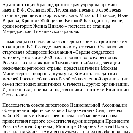
Администрация Краснодарского края учредила премию
имени Е.Ф. Степановой. Лауреатами премии в своё время
стали выдающиеся творческие люди: Михаил Шолохов, Иван
Варавва, Кронид Обойщиков, Виталий Бакалдин и другие,
среди которых Жанна Цикало – поэтесса из станицы
Медведовской Тимашевского района.
Тимашевцы и сейчас остаются верны своим патриотическим
традициям. В 2018 году именно в музее семьи Степановых
стартовала общероссийская акция «Сердце солдатской
матери», которая до 2020 года пройдёт во всех регионах
России. На старт акции в Тимашевск прибыли делегации
нескольких регионов страны, представители из Москвы –
Министерства обороны, культуры, Комитета солдатских
матерей России, общероссийской общественной организации
семей погибших защитников Отечества, других организаций.
И, конечно же, прибыли родственники – потомки Епистинии
Степановой.
Председатель совета директоров Национальной Ассоциации
объединений офицеров запаса Вооруженных Сил, генерал-
майор Владимир Богатырев передал собравшимся слова
приветствия первого заместителя администрации Президента
России Сергея Кириенко, Министра Обороны Сергея Шойгу,
президента Фонда «Армия и культура» и других официальных