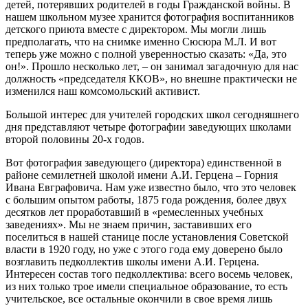
детей, потерявших родителей в годы Гражданской войны. В
нашем школьном музее хранится фотография воспитанников
детского приюта вместе с директором. Мы могли лишь
предполагать, что на снимке именно Сюсюра М.Л. И вот
теперь уже можно с полной уверенностью сказать: «Да, это
он!». Прошло несколько лет, – он занимал загадочную для нас
должность «председателя ККОВ», но внешне практически не
изменился наш комсомольский активист.
Большой интерес для учителей городских школ сегодняшнего
дня представляют четыре фотографии заведующих школами
второй половины 20-х годов.
Вот фотография заведующего (директора) единственной в
районе семилетней школой имени А.И. Герцена – Горния
Ивана Евграфовича. Нам уже известно было, что это человек
с большим опытом работы, 1875 года рождения, более двух
десятков лет проработавший в «ремесленных учебных
заведениях». Мы не знаем причин, заставивших его
поселиться в нашей станице после установления Советской
власти в 1920 году, но уже с этого года ему доверено было
возглавить педколлектив школы имени А.И. Герцена.
Интересен состав того педколлектива: всего восемь человек,
из них только трое имели специальное образование, то есть
учительское, все остальные окончили в свое время лишь