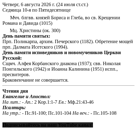
Четверг, 6 августа 2026 г.
(24 июля ст.ст.)
Седмица 10-я по Пятидесятнице
Мчч. блгвв. князей Бориса и Глеба, во св. Крещении
Романа и Давида (1015)
Мц. Христины (ок. 300)
День памяти святых:
Прп. Поликарпа, архим. Печерского (1182). Обретение мощей
прп. Далмата Исетского (1994).
День памяти исповедников и новомучеников Церкви
Русской:
Сщмч. Алфея Корбанского диакона (1937); свв. Николая
Понгильского (1942) и Иоанна Калинина (1951) испп.,
пресвитеров.
Браковенчание не совершается.
Чтения дня
Евангелие и Апостол:
На лит.: -
Ап.:
2 Кор.1:1-7
Ев.:
Мф.21:43-46
Псалтирь:
На утр.: -
Пс.91-100; Пс.101-104
На веч.: -
Пс.105-108
Подписывайтесь на наш YouTube канал!