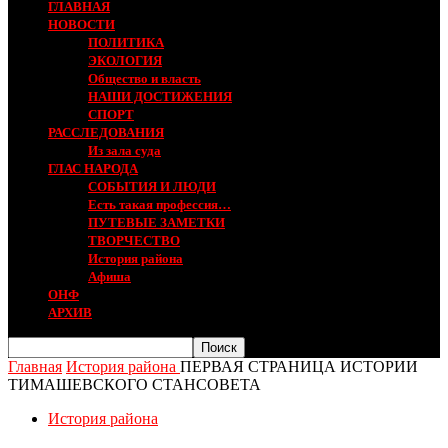
ГЛАВНАЯ
НОВОСТИ
ПОЛИТИКА
ЭКОЛОГИЯ
Общество и власть
НАШИ ДОСТИЖЕНИЯ
СПОРТ
РАССЛЕДОВАНИЯ
Из зала суда
ГЛАС НАРОДА
СОБЫТИЯ И ЛЮДИ
Есть такая профессия…
ПУТЕВЫЕ ЗАМЕТКИ
ТВОРЧЕСТВО
История района
Афиша
ОНФ
АРХИВ
Главная
История района
ПЕРВАЯ СТРАНИЦА ИСТОРИИ
ТИМАШЕВСКОГО СТАНСОВЕТА
История района