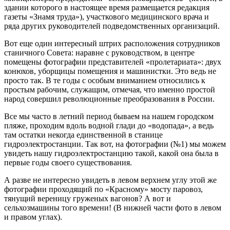
здании которого в настоящее время размещается редакция
газеты «Знамя труда»), участкового медицинского врача и
ряда других руководителей подведомственных организаций.
Вот еще один интересный штрих расположения сотрудников
станичного Совета: наравне с руководством, в центре
помещены фотографии представителей «пролетариата»: двух
конюхов, уборщицы помещения и машинистки. Это ведь не
просто так. В те годы с особым вниманием относились к
простым рабочим, служащим, отмечая, что именно простой
народ совершил революционные преобразования в России.
Все мы часто в летний период бываем на нашем городском
пляже, проходим вдоль водной глади до «водопада», а ведь
там остатки некогда единственной в станице
гидроэлектростанции. Так вот, на фотографии (№1) мы можем
увидеть нашу гидроэлектростанцию такой, какой она была в
первые годы своего существования.
А разве не интересно увидеть в левом верхнем углу этой же
фотографии проходящий по «Красному» мосту паровоз,
тянущий вереницу груженых вагонов? А вот и
сельхозмашины того времени! (В нижней части фото в левом
и правом углах).