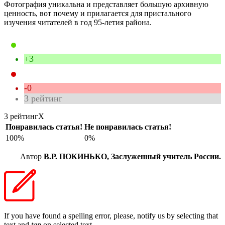
Фотография уникальна и представляет большую архивную
ценность, вот почему и прилагается для пристального
изучения читателей в год 95-летия района.
+3
-0
3
рейтинг
3 рейтинг
X
Понравилась статья!
Не понравилась статья!
100%
0%
Автор
В.Р. ПОКИНЬКО, Заслуженный учитель России.
If you have found a spelling error, please, notify us by selecting that
text and
tap
on selected text.