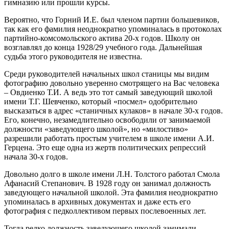
гимназию или прошли курсы.
Вероятно, что Горний И.Е. был членом партии большевиков,
так как его фамилия неоднократно упоминалась в протоколах
партийно-комсомольского актива 20-х годов. Школу он
возглавлял до конца 1928/29 учебного года. Дальнейшая
судьба этого руководителя не известна.
Среди руководителей начальных школ станицы мы видим
фотографию довольно уверенно смотрящего на Вас человека
– Овдиенко Т.И. А ведь это тот самый заведующий школой
имени Т.Г. Шевченко, который «посмел» одобрительно
высказаться в адрес «станичных кулаков» в начале 30-х годов.
Его, конечно, незамедлительно освободили от занимаемой
должности «заведующего школой», но «милостиво»
разрешили работать простым учителем в школе имени А.И.
Герцена. Это еще одна из жертв политических репрессий
начала 30-х годов.
Довольно долго в школе имени Л.Н. Толстого работал Смола
Афанасий Степанович. В 1928 году он занимал должность
заведующего начальной школой. Эта фамилия неоднократно
упоминалась в архивных документах и даже есть его
фотография с педколлективом первых послевоенных лет.
Тогда редко должность заведующего школой занимали