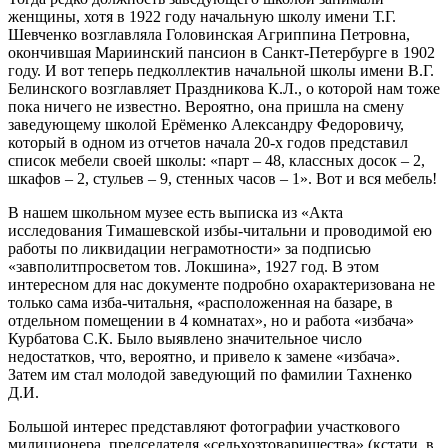
женщины, хотя в 1922 году начальную школу имени Т.Г.
Шевченко возглавляла Головинская Агриппина Петровна,
окончившая Мариинский пансион в Санкт-Петербурге в 1902
году. И вот теперь педколлектив начальной школы имени В.Г.
Белинского возглавляет Праздникова К.Л., о которой нам тоже
пока ничего не известно. Вероятно, она пришла на смену
заведующему школой Ерёменко Александру Федоровичу,
который в одном из отчетов начала 20-х годов представил
список мебели своей школы: «парт – 48, классных досок – 2,
шкафов – 2, стульев – 9, стенных часов – 1». Вот и вся мебель!
В нашем школьном музее есть выписка из «Акта
исследования Тимашевской избы-читальни и проводимой ею
работы по ликвидации неграмотности» за подписью
«завполитпросветом тов. Локшина», 1927 год. В этом
интересном для нас документе подробно охарактеризована не
только сама изба-читальня, «расположенная на базаре, в
отдельном помещении в 4 комнатах», но и работа «избача»
Курбатова С.К. Было выявлено значительное число
недостатков, что, вероятно, и привело к замене «избача».
Затем им стал молодой заведующий по фамилии Тахненко
Д.И.
Большой интерес представляют фотографии участкового
милиционера, председателя «сельхозтоварищества» (кстати, в