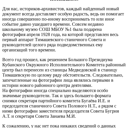
Для нас, историков-архивистов, каждый найденный новый
документ всегда доставляет особую радость, ведь он помогает
иногда совершенно по-иному воспринимать то или иное
событие давно ушедшего времени. Совсем недавно
школьному музею СОШ МБОУ №1 была подарена
фотография апреля 1928 года, на которой представлен весь
первый аппарат Тимашевского станичного Совета и
руководителей целого ряда подведомственных ему
организаций того времени.
Всего год прошел, как решением Большого Президиума
Кубанского Окружного Исполнительного Комитета районный
центр был перенесен из станицы Медведовской в станицу
Тимашевскую по целому ряду обстоятельств. Следовательно,
запечатленные на фотографии лица являлись первыми в
истории нового районного центра деятелями.
На фотографии иногда специально выделяются особо
значимые руководители. Так и здесь большего формата
снимки секретаря партийного комитета Бугаёва И.Е. и
председателя станичного Совета Полового Н.Т., а рядом с
ними фотографии заместителя председателя Совета Бугрия
А.Т. и секретаря Совета Занаева М.И.
К сожалению, у нас нет пока никаких сведений о данных