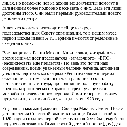
лицах, но возможно новые архивные документы помогут в
дальнейшем более подробно рассказать о них. Ведь эти люди
достойны этого. Они были первыми руководителями нового
районного центра.
А вот что касается руководителей целого ряда
подведомственных Совету организаций, то в нашем музее
первой школы имени А.И. Герцена имеются определенные
сведения о них.
Вот, например, Башта Михаил Кириллович, который в то
время занимал пост председателя «загадочного» «ЕПО»
(расшифровать ещё придётся!). Но ведь это почти наш
современник, всеми уважаемый человек-легенда, активный
участник партизанского отряда «Решительный» в период
оккупации, а затем активный член районного совета
ветеранов войны и труда, проводивший большую работу
военно-патриотического характера среди учащихся и
молодёжи послевоенного периода. И вот теперь мы можем
представить, каким он был уже в далеком 1928 году.
Еще одна знакомая фамилия – Сюсюра Максим Лукич! После
установления Советской власти в станице Тимашевской в
1920 году и создания первой комсомольской ячейки, ему было
поручено возглавить Тимашевский детский приют (дом) для