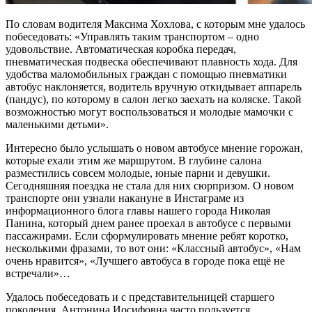
По словам водителя Максима Хохлова, с которым мне удалось
побеседовать: «Управлять таким транспортом – одно
удовольствие. Автоматическая коробка передач,
пневматическая подвеска обеспечивают плавность хода. Для
удобства маломобильных граждан с помощью пневматики
автобус наклоняется, водитель вручную откидывает аппарель
(пандус), по которому в салон легко заехать на коляске. Такой
возможностью могут воспользоваться и молодые мамочки с
маленькими детьми».
Интересно было услышать о новом автобусе мнение горожан,
которые ехали этим же маршрутом. В глубине салона
разместились совсем молодые, юные парни и девушки.
Сегодняшняя поездка не стала для них сюрпризом. О новом
транспорте они узнали накануне в Инстаграме из
информационного блога главы нашего города Николая
Панина, который днем ранее проехал в автобусе с первыми
пассажирами. Если сформулировать мнение ребят коротко,
несколькими фразами, то вот они: «Классный автобус», «Нам
очень нравится», «Лучшего автобуса в городе пока ещё не
встречали»…
Удалось побеседовать и с представительницей старшего
поколения. Антонина Иосифовна часто пользуется