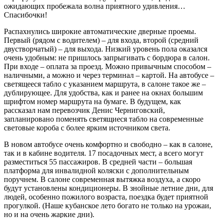
ожидающих пробежала волна приятного удивления…
Спасибочки!
Распахнулись широкие автоматические дверные проемы.
Первый (рядом с водителем) – для входа, второй (средний
двустворчатый) – для выхода. Низкий уровень пола оказался
очень удобным: не пришлось запрыгивать с бордюра в салон.
При входе – оплата за проезд. Можно привычным способом –
наличными, а можно и через терминал – картой. На автобусе –
светящееся табло с указанием маршрута, в салоне такое же –
дублирующее. Для удобства, как и ранее на окнах большим
шрифтом номер маршрута на бумаге. В будущем, как
рассказал нам перевозчик Денис Черниговский,
запланировано поменять светящиеся табло на современные
световые короба с более ярким источником света.
В новом автобусе очень комфортно и свободно – как в салоне,
так и в кабине водителя. 17 посадочных мест, а всего могут
разместиться 55 пассажиров. В средней части – большая
платформа для инвалидной коляски с дополнительным
поручнем. В салоне современная вытяжка воздуха, а скоро
будут установлены кондиционеры. В знойные летние дни, для
людей, особенно пожилого возраста, поездка будет приятной
прогулкой. (Наше кубанское лето богато не только на урожаи,
но и на очень жаркие дни).