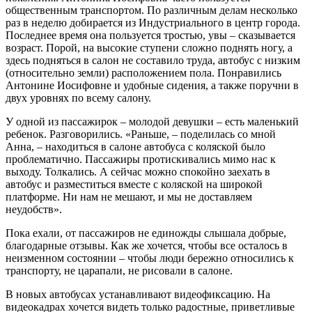
общественным транспортом. По различным делам несколько
раз в неделю добирается из Индустриального в центр города.
Последнее время она пользуется тростью, увы – сказывается
возраст. Порой, на высокие ступени сложно поднять ногу, а
здесь подняться в салон не составило труда, автобус с низким
(относительно земли) расположением пола. Понравились
Антонине Иосифовне и удобные сидения, а также поручни в
двух уровнях по всему салону.
У одной из пассажирок – молодой девушки – есть маленький
ребенок. Разговорились. «Раньше, – поделилась со мной
Анна, – находиться в салоне автобуса с коляской было
проблематично. Пассажиры протискивались мимо нас к
выходу. Толкались. А сейчас можно спокойно заехать в
автобус и разместиться вместе с коляской на широкой
платформе. Ни нам не мешают, и мы не доставляем
неудобств».
Пока ехали, от пассажиров не единожды слышала добрые,
благодарные отзывы. Как же хочется, чтобы все осталось в
неизменном состоянии – чтобы люди бережно относились к
транспорту, не царапали, не рисовали в салоне.
В новых автобусах устанавливают видеофиксацию. На
видеокадрах хочется видеть только радостные, приветливые