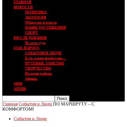
ГЛАВНАЯ
НОВОСТИ
ПОЛИТИКА
ЭКОЛОГИЯ
Общество и власть
НАШИ ДОСТИЖЕНИЯ
СПОРТ
РАССЛЕДОВАНИЯ
Из зала суда
ГЛАС НАРОДА
СОБЫТИЯ И ЛЮДИ
Есть такая профессия…
ПУТЕВЫЕ ЗАМЕТКИ
ТВОРЧЕСТВО
История района
Афиша
ОНФ
АРХИВ
Главная
События и Люди
ПО МАРШРУТУ – С
КОМФОРТОМ!
События и Люди