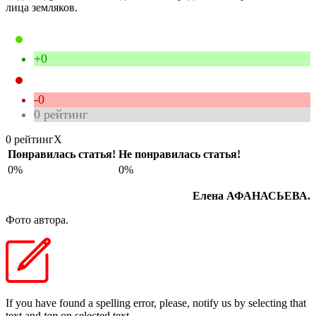
лица земляков.
+0
-0
0
рейтинг
0 рейтинг
X
Понравилась статья!
Не понравилась статья!
0%
0%
Елена АФАНАСЬЕВА.
Фото автора.
If you have found a spelling error, please, notify us by selecting that
text and
tap
on selected text.