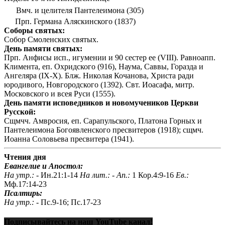
Вмч. и целителя Пантелеимона (305)
Прп. Германа Аляскинского (1837)
Соборы святых:
Собор Смоленских святых.
День памяти святых:
Прп. Анфисы исп., игумении и 90 сестер ее (VIII). Равноапп.
Климента, еп. Охридского (916), Наума, Саввы, Горазда и
Ангеляра (IX-X). Блж. Николая Кочанова, Христа ради
юродивого, Новгородского (1392). Свт. Иоасафа, митр.
Московского и всея Руси (1555).
День памяти исповедников и новомучеников Церкви
Русской:
Сщмчч. Амвросия, еп. Сарапульского, Платона Горных и
Пантелеимона Богоявленского пресвитеров (1918); сщмч.
Иоанна Соловьева пресвитера (1941).
Чтения дня
Евангелие и Апостол:
На утр.: -
Ин.21:1-14
На лит.: -
Ап.:
1 Кор.4:9-16
Ев.:
Мф.17:14-23
Псалтирь:
На утр.: -
Пс.9-16; Пс.17-23
Подписывайтесь на наш YouTube канал!