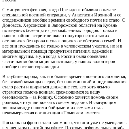
С минувшего февраля, когда Президент объявил о начале
специальной военной операции, у Анастасии Ирхиной и ее
сподвижников вообще времени свободного почти не стало. С
Донбасса, Херсонской и Запорожской областей на Кубань
потянулись беженцы из разбомбленных городов. Только в
нашем районе встретили около полуторы сотни таких
оставшихся без крова и спасающихся от обстрелов семей. И
все они нуждались не только в человеческом участии, но и в
материальной помощи продуктами питания, одеждой и
многим другим. Ну, а когда в России была объявлена
частичная мобилизация запасников, у наших волонтеров
вообще настали горячие дни.
В глубине народа, как и в былые времена военного лихолетья,
без всякой команды сверху, без напоминаний и подталкивания
стало расти и шириться движение тех, кто хоть чем-то
стремится помочь воинам, сражающимся за нашу
безопасность – за Родину. Особенно хочется помочь своим,
родным, что ушли воевать совсем недавно. И связующим
звеном между нашими бойцами и их семьями стала
некоммерческая организация «Помогаем вместе».
Посылок на фронт стало так много, что они уже не умещались
в маленьком партийном офисе. Поэтому неформальная штаб-