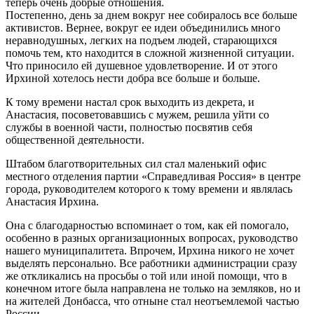
теперь очень добрые отношения.
Постепенно, день за днем вокруг нее собиралось все больше
активистов. Вернее, вокруг ее идеи объединились много
неравнодушных, легких на подъем людей, старающихся
помочь тем, кто находится в сложной жизненной ситуации.
Что приносило ей душевное удовлетворение. И от этого
Ирхиной хотелось нести добра все больше и больше.
К тому времени настал срок выходить из декрета, и
Анастасия, посоветовавшись с мужем, решила уйти со
службы в военной части, полностью посвятив себя
общественной деятельности.
Штабом благотворительных сил стал маленький офис
местного отделения партии «Справедливая Россия» в центре
города, руководителем которого к тому времени и являлась
Анастасия Ирхина.
Она с благодарностью вспоминает о том, как ей помогало,
особенно в разных организационных вопросах, руководство
нашего муниципалитета. Впрочем, Ирхина никого не хочет
выделять персонально. Все работники администрации сразу
же откликались на просьбы о той или иной помощи, что в
конечном итоге была направлена не только на земляков, но и
на жителей Донбасса, что отныне стал неотъемлемой частью
России.