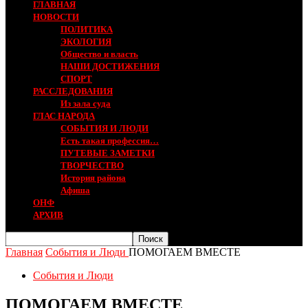
ГЛАВНАЯ
НОВОСТИ
ПОЛИТИКА
ЭКОЛОГИЯ
Общество и власть
НАШИ ДОСТИЖЕНИЯ
СПОРТ
РАССЛЕДОВАНИЯ
Из зала суда
ГЛАС НАРОДА
СОБЫТИЯ И ЛЮДИ
Есть такая профессия…
ПУТЕВЫЕ ЗАМЕТКИ
ТВОРЧЕСТВО
История района
Афиша
ОНФ
АРХИВ
Главная
События и Люди
ПОМОГАЕМ ВМЕСТЕ
События и Люди
ПОМОГАЕМ ВМЕСТЕ