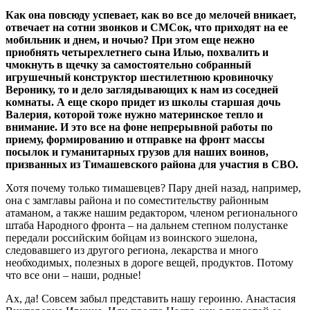
Как она повсюду успевает, как во все до мелочей вникает,
отвечает на сотни звонков и СМСок, что приходят на ее
мобильник и днем, и ночью? При этом еще нежно
приобнять четырехлетнего сына Илью, похвалить и
чмокнуть в щечку за самостоятельно собранный
игрушечный конструктор шестилетнюю кровиночку
Веронику, то и дело заглядывающих к нам из соседней
комнаты. А еще скоро придет из школы старшая дочь
Валерия, которой тоже нужно материнское тепло и
внимание. И это все на фоне непрерывной работы по
приему, формированию и отправке на фронт массы
посылок и гуманитарных грузов для наших воинов,
призванных из Тимашевского района для участия в СВО.
Хотя почему только тимашевцев? Пару дней назад, например,
она с замглавы района и по соместительству районным
атаманом, а также нашим редактором, членом регионального
штаба Народного фронта – на дальнем степном полустанке
передали российским бойцам из воинского эшелона,
следовавшего из другого региона, лекарства и много
необходимых, полезных в дороге вещей, продуктов. Потому
что все они – наши, родные!
Ах, да! Совсем забыл представить нашу героиню. Анастасия