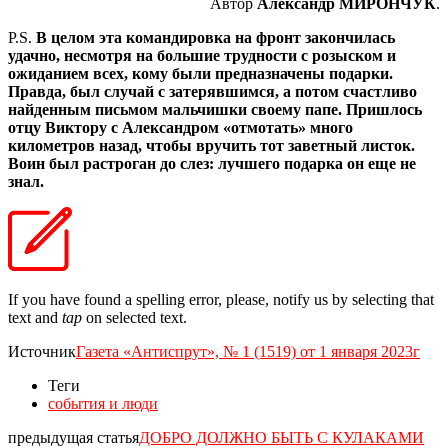
Автор
Александр МИРОНЧУК
.
P.S.
В целом эта командировка на фронт закончилась
удачно, несмотря на большие трудности с розыском и
ожиданием всех, кому были предназначены подарки.
Правда, был случай с затерявшимся, а потом счастливо
найденным письмом мальчишки своему папе. Пришлось
отцу Виктору с Александром «отмотать» много
километров назад, чтобы вручить тот заветный листок.
Воин был растроган до слез: лучшего подарка он еще не
знал.
If you have found a spelling error, please, notify us by selecting that
text and
tap
on selected text.
Источник
Газета «Антиспрут», № 1 (1519) от 1 января 2023г
Теги
события и люди
предыдущая статья
ДОБРО ДОЛЖНО БЫТЬ С КУЛАКАМИ