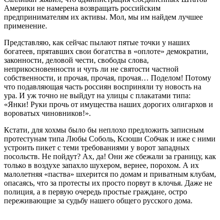
Америки не намерена возвращать российским
предпринимателям их активы. Мол, мы им найдем лучшее
применение.
Представляю, как сейчас пылают пятые точки у наших
богатеев, прятавших свои богатства в «оплоте» демократии,
законности, деловой чести, свободы слова,
неприкосновенности и чуть ли не святости частной
собственности, и прочая, прочая, прочая… Поделом! Потому
что подавляющая часть россиян восприняли ту новость на
ура. И уж точно не выйдут на улицы с плакатами типа:
«Янки! Руки прочь от имущества наших дорогих олигархов и
вороватых чиновников!».
Кстати, для хохмы было бы неплохо предложить записным
протестунам типа Любы Соболь, Ксюши Собчак и иже с ними
устроить пикет с теми требованиями у ворот западных
посольств. Не пойдут? Ах, да! Они же сбежали за границу, как
только в воздухе запахло шухером, вернее, порохом. А их
малолетняя «паства» шхерится по домам и приватным клубам,
опасаясь, что за протесты их просто порвут в клочья. Даже не
полиция, а в первую очередь простые граждане, остро
переживающие за судьбу нашего общего русского дома.