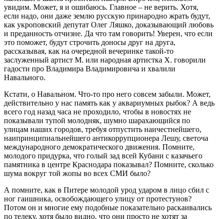
увидим. Может, я и ошибаюсь. Главное – не верить. Хотя,
если надо, они даже землю русскую принародно жрать будут,
как укроповский депутат Олег Ляшко, доказывающий любовь
и преданность отчизне. Да что там говорить! Уверен, что если
это поможет, будут строчить доносы друг на друга,
рассказывая, как на очередной вечеринке такой-то
заслуженный артист М. или народная артистка Х. говорили
гадости про Владимира Владимировича и хвалили
Навального.
Кстати, о Навальном. Что-то про него совсем забыли. Может,
действительно у нас память как у аквариумных рыбок? А ведь
всего год назад часа не проходило, чтобы в новостях не
показывали тупой молодняк, шумно шарахающийся по
улицам наших городов, требуя отпустить наичестнейшего,
наипринципиальнейшего антикоррупционера Лешу, светоча
международного демократического движения. Помните,
молодого придурка, что голый зад всей Кубани с казачьего
памятника в центре Краснодара показывал? Помните, сколько
шума вокруг той жопы во всех СМИ было?
А помните, как в Питере молодой урод ударом в лицо сбил с
ног гаишника, освобождающего улицу от протестунов?
Потом он и многие ему подобные показательно раскаивались
по телеку, хотя было видно, что они просто не хотят за