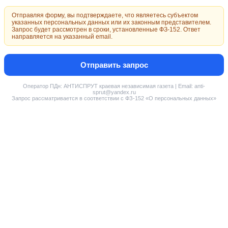
Отправляя форму, вы подтверждаете, что являетесь субъектом
указанных персональных данных или их законным представителем.
Запрос будет рассмотрен в сроки, установленные ФЗ-152. Ответ
направляется на указанный email.
Отправить запрос
Оператор ПДн: АНТИСПРУТ краевая независимая газета | Email: anti-
sprut@yandex.ru
Запрос рассматривается в соответствии с ФЗ-152 «О персональных данных»