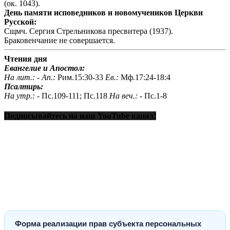
(ок. 1043).
День памяти исповедников и новомучеников Церкви
Русской:
Сщмч. Сергия Стрельникова пресвитера (1937).
Браковенчание не совершается.
Чтения дня
Евангелие и Апостол:
На лит.: -
Ап.:
Рим.15:30-33
Ев.:
Мф.17:24-18:4
Псалтирь:
На утр.: -
Пс.109-111; Пс.118
На веч.: -
Пс.1-8
Подписывайтесь на наш YouTube канал!
Форма реализации прав субъекта персональных