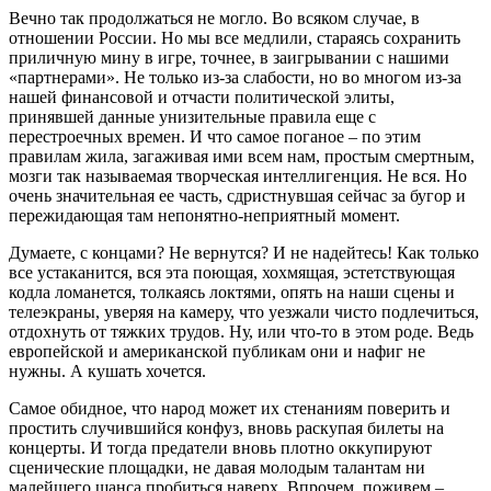
Вечно так продолжаться не могло. Во всяком случае, в
отношении России. Но мы все медлили, стараясь сохранить
приличную мину в игре, точнее, в заигрывании с нашими
«партнерами». Не только из-за слабости, но во многом из-за
нашей финансовой и отчасти политической элиты,
принявшей данные унизительные правила еще с
перестроечных времен. И что самое поганое – по этим
правилам жила, загаживая ими всем нам, простым смертным,
мозги так называемая творческая интеллигенция. Не вся. Но
очень значительная ее часть, сдристнувшая сейчас за бугор и
пережидающая там непонятно-неприятный момент.
Думаете, с концами? Не вернутся? И не надейтесь! Как только
все устаканится, вся эта поющая, хохмящая, эстетствующая
кодла ломанется, толкаясь локтями, опять на наши сцены и
телеэкраны, уверяя на камеру, что уезжали чисто подлечиться,
отдохнуть от тяжких трудов. Ну, или что-то в этом роде. Ведь
европейской и американской публикам они и нафиг не
нужны. А кушать хочется.
Самое обидное, что народ может их стенаниям поверить и
простить случившийся конфуз, вновь раскупая билеты на
концерты. И тогда предатели вновь плотно оккупируют
сценические площадки, не давая молодым талантам ни
малейшего шанса пробиться наверх. Впрочем, поживем –