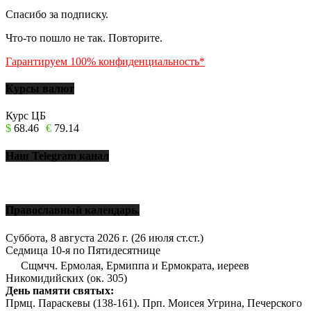
Спасибо за подписку.
Что-то пошло не так. Повторите.
Гарантируем 100% конфиденциальность*
Курсы валют
Курс ЦБ
$
68.46
€
79.14
Наш Telegram канал
Православный календарь.
Суббота, 8 августа 2026 г.
(26 июля ст.ст.)
Седмица 10-я по Пятидесятнице
Сщмчч. Ермолая, Ермиппа и Ермократа, иереев
Никомидийских (ок. 305)
День памяти святых:
Прмц. Параскевы (138-161). Прп. Моисея Угрина, Печерского