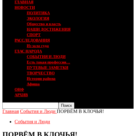
ГЛАВНАЯ
НОВОСТИ
ПОЛИТИКА
ЭКОЛОГИЯ
Общество и власть
НАШИ ДОСТИЖЕНИЯ
СПОРТ
РАССЛЕДОВАНИЯ
Из зала суда
ГЛАС НАРОДА
СОБЫТИЯ И ЛЮДИ
Есть такая профессия…
ПУТЕВЫЕ ЗАМЕТКИ
ТВОРЧЕСТВО
История района
Афиша
ОНФ
АРХИВ
Главная
События и Люди
ПОРВЁМ В КЛОЧЬЯ!
События и Люди
ПОРВЁМ В КЛОЧЬЯ!