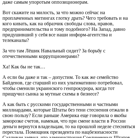
даже самым упоротым оппозиционерам.
Вот скажите на милость, за что можно сейчас на
проплаченных митингах глотку драть? Чего требовать и на
кого кивать, как на образчик свободы слова, нравов,
предпринимательства и тому подобного? На Запад, давно
придушивший у себя все наши информ-агентства и
телеканалы?
За что там Лёшик Навальный сидит? За борьбу с
отечественными коррупционерами?
Ха! Как бы не так…
А если бы даже и так – допустим. То как же семейство
Байденов, где старший из них ультимативно потребовал,
чтобы сменили украинского генпрокурора, когда тот
прищучил сынка за мутные схемы в бизнесе?
А как быть с русскими государственными и частными
миллиардами, которые Штаты без тени стеснения отжали в
свою пользу? Если раньше Америка еще говорила о якобы
заморозке счетов, намекая, что при смене власти в России
деньги вернутся владельцам, то на прошлой неделе стесняться
перестала. Помощник президента по нацбезопасности
Салливан заявил, что администрация Соединенных Штатов