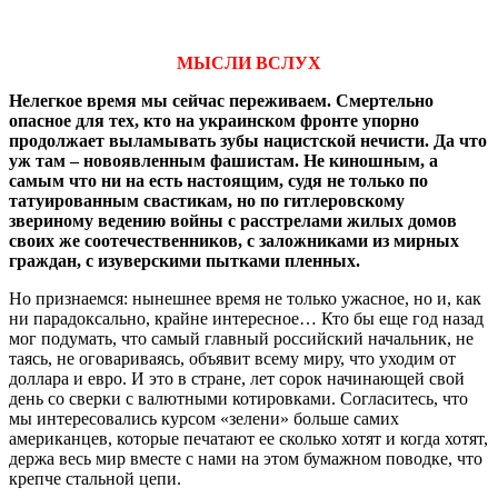
МЫСЛИ ВСЛУХ
Нелегкое время мы сейчас переживаем. Смертельно
опасное для тех, кто на украинском фронте упорно
продолжает выламывать зубы нацистской нечисти. Да что
уж там – новоявленным фашистам. Не киношным, а
самым что ни на есть настоящим, судя не только по
татуированным свастикам, но по гитлеровскому
звериному ведению войны с расстрелами жилых домов
своих же соотечественников, с заложниками из мирных
граждан, с изуверскими пытками пленных.
Но признаемся: нынешнее время не только ужасное, но и, как
ни парадоксально, крайне интересное… Кто бы еще год назад
мог подумать, что самый главный российский начальник, не
таясь, не оговариваясь, объявит всему миру, что уходим от
доллара и евро. И это в стране, лет сорок начинающей свой
день со сверки с валютными котировками. Согласитесь, что
мы интересовались курсом «зелени» больше самих
американцев, которые печатают ее сколько хотят и когда хотят,
держа весь мир вместе с нами на этом бумажном поводке, что
крепче стальной цепи.