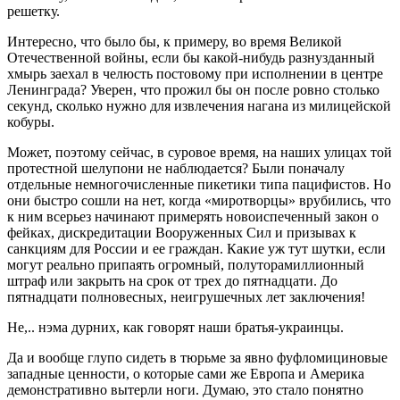
решетку.
Интересно, что было бы, к примеру, во время Великой
Отечественной войны, если бы какой-нибудь разнузданный
хмырь заехал в челюсть постовому при исполнении в центре
Ленинграда? Уверен, что прожил бы он после ровно столько
секунд, сколько нужно для извлечения нагана из милицейской
кобуры.
Может, поэтому сейчас, в суровое время, на наших улицах той
протестной шелупони не наблюдается? Были поначалу
отдельные немногочисленные пикетики типа пацифистов. Но
они быстро сошли на нет, когда «миротворцы» врубились, что
к ним всерьез начинают примерять новоиспеченный закон о
фейках, дискредитации Вооруженных Сил и призывах к
санкциям для России и ее граждан. Какие уж тут шутки, если
могут реально припаять огромный, полуторамиллионный
штраф или закрыть на срок от трех до пятнадцати. До
пятнадцати полновесных, неигрушечных лет заключения!
Не,.. нэма дурних, как говорят наши братья-украинцы.
Да и вообще глупо сидеть в тюрьме за явно фуфломициновые
западные ценности, о которые сами же Европа и Америка
демонстративно вытерли ноги. Думаю, это стало понятно