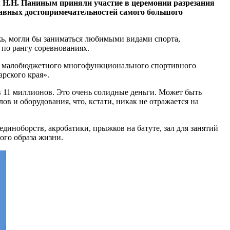
ом Н.Н. Паниным приняли участие в церемонии разрезания
главных достопримечательностей самого большого
жь, могли бы заниматься любимыми видами спорта,
 по рангу соревнованиях.
ию малобюджетного многофункционального спортивного
рского края».
в 11 миллионов. Это очень солидные деньги. Может быть
 и оборудования, что, кстати, никак не отражается на
единоборств, акробатики, прыжков на батуте, зал для занятий
ого образа жизни.