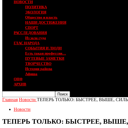
НОВОСТИ
ПОЛИТИКА
ЭКОЛОГИЯ
Общество и власть
НАШИ ДОСТИЖЕНИЯ
СПОРТ
РАССЛЕДОВАНИЯ
Из зала суда
ГЛАС НАРОДА
СОБЫТИЯ И ЛЮДИ
Есть такая профессия…
ПУТЕВЫЕ ЗАМЕТКИ
ТВОРЧЕСТВО
История района
Афиша
ОНФ
АРХИВ
Главная
Новости
ТЕПЕРЬ ТОЛЬКО: БЫСТРЕЕ, ВЫШЕ, СИЛЬ
Новости
ТЕПЕРЬ ТОЛЬКО: БЫСТРЕЕ, ВЫШЕ,