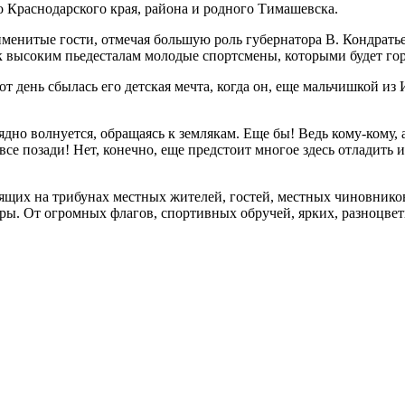
 Краснодарского края, района и родного Тимашевска.
енитые гости, отмечая большую роль губернатора В. Кондратье
 к высоким пьедесталам молодые спортсмены, которыми будет гор
тот день сбылась его детская мечта, когда он, еще мальчишкой из
дно волнуется, обращаясь к землякам. Еще бы! Ведь кому-кому, 
все позади! Нет, конечно, еще предстоит многое здесь отладить 
ящих на трибунах местных жителей, гостей, местных чиновников
ры. От огромных флагов, спортивных обручей, ярких, разноцвет