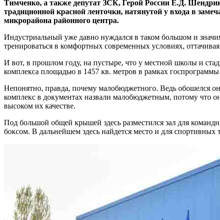
Тимченко, а также депутат ЗСК, Герой России Е.Д. Шендри
традиционной красной ленточки, натянутой у входа в заме
микрорайона районного центра.
Индустриальный уже давно нуждался в таком большом и значи
тренироваться в комфортных современных условиях, оттачивая с
И вот, в прошлом году, на пустыре, что у местной школы и 
комплекса площадью в 1457 кв. метров в рамках госпрограммы
Непонятно, правда, почему малобюджетного. Ведь обошелся он
комплекс в документах назвали малобюджетным, потому что он 
высоком их качестве.
Под большой общей крышей здесь разместился зал для командных
боксом. В дальнейшем здесь найдется место и для спортивных 