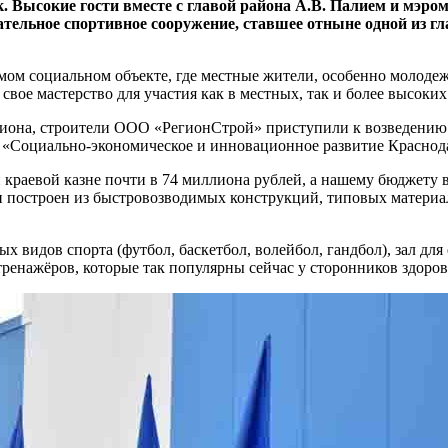
к. Высокие гости вместе с главой района А.В. Палием и мэр
чательное спортивное сооружение, ставшее отныне одной из 
мом социальном объекте, где местные жители, особенно молоде
вое мастерство для участия как в местных, так и более высоких
стадиона, строители ООО «РегионСтрой» приступили к возведен
 «Социально-экономическое и инновационное развитие Краснода
 краевой казне почти в 74 миллиона рублей, а нашему бюджету 
построен из быстровозводимых конструкций, типовых материалов
 видов спорта (футбол, баскетбол, волейбол, гандбол), зал для 
тренажёров, которые так популярны сейчас у сторонников здоров