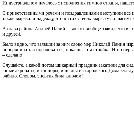
Индустриальном началось с исполнения гимнов страны, нашего
С приветственными речами и поздравлениями выступили все им
также выразили надежду, что в этих стенах вырастут и шагнут
А глава района Андрей Палий – так тот вообще заявил, что в э
и друзей.
Было видно, что взявший за ним слово мэр Николай Панин изря
понервничать и порадоваться, пока шла эта стройка. Но теперь 
– сделано!
Слушайте, а какой потом шикарный праздник закатили для сид
юные акробаты, и танцоры, и певцы из городского Дома культу
рябило. Словом, энергия била ключом!