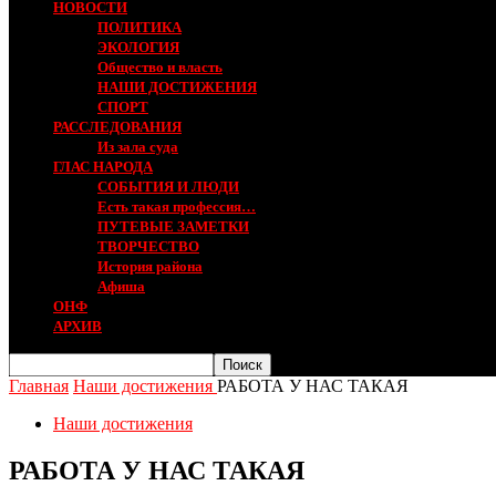
НОВОСТИ
ПОЛИТИКА
ЭКОЛОГИЯ
Общество и власть
НАШИ ДОСТИЖЕНИЯ
СПОРТ
РАССЛЕДОВАНИЯ
Из зала суда
ГЛАС НАРОДА
СОБЫТИЯ И ЛЮДИ
Есть такая профессия…
ПУТЕВЫЕ ЗАМЕТКИ
ТВОРЧЕСТВО
История района
Афиша
ОНФ
АРХИВ
Главная
Наши достижения
РАБОТА У НАС ТАКАЯ
Наши достижения
РАБОТА У НАС ТАКАЯ