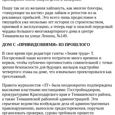
Пишу так не из желания хайпануть, как многие блогеры,
«танцующие на костях» ради лайков и репостов из-за
рекламных прибылей. Это всего лишь предисловие к
тянущейся уже несколько лет истории со строительством,
приемкой в эксплуатацию, а теперь еще и опасной переделкой
чердака большого многоквартирного дома в центре
Тимашевска на улице Ленина, №149.
ДОМ С «ПРИВИДЕНИЯМИ» ИЗ ПРОШЛОГО
В свое время при редакторе газеты «Знамя труда» Т.
Погореловой наши коллеги потратили много времени и
нервов, чтобы публично противостоять сомнительной с точки
зрения безопасности для будущих жильцов надстройке
четвертого этажа на доме, что изначально проектировался как
трехэтажный.
Правота журналистов «ЗТ» была неоднократно подтверждена
высокими властными инстанциями: Госстройнадзором,
прокуратурами Краснодарского края и Тимашевского района,
а также Тимашевской районной администрацией. Эти
серьезные ведомства возбуждали дела об административных
правонарушениях, выносили предостережения, поручали
организовать проверки, сурово требовали привести