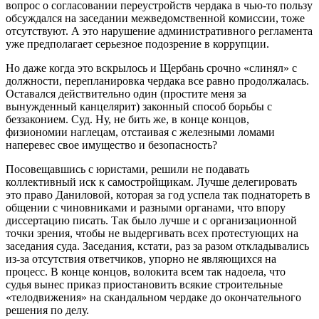
вопрос о согласовании переустройств чердака в чью-то пользу
обсуждался на заседании межведомственной комиссии, тоже
отсутствуют. А это нарушение административного регламента
уже предполагает серьезное подозрение в коррупции.
Но даже когда это вскрылось и Щербань срочно «слинял» с
должности, перепланировка чердака все равно продолжалась.
Оставался действительно один (простите меня за
вынужденный канцелярит) законный способ борьбы с
беззаконием. Суд. Ну, не бить же, в конце концов,
физиономии наглецам, отстаивая с железными ломами
наперевес свое имущество и безопасность?
Посовещавшись с юристами, решили не подавать
коллективный иск к самостройщикам. Лучше делегировать
это право Даниловой, которая за год успела так поднатореть в
общении с чиновниками и разными органами, что впору
диссертацию писать. Так было лучше и с организационной
точки зрения, чтобы не выдергивать всех протестующих на
заседания суда. Заседания, кстати, раз за разом откладывались
из-за отсутствия ответчиков, упорно не являющихся на
процесс. В конце концов, волокита всем так надоела, что
судья вынес приказ приостановить всякие строительные
«телодвижения» на скандальном чердаке до окончательного
решения по делу.