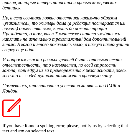
правил, которые теперь написаны и кровью кемеровских
детишек.
Ну, а если все-таки ловкие ответчики каким-то образом
«узаконятся», то жильцы дома (а редакция постарается им
помочь) оповестят всех, вплоть до администрации
Президента, о том, как в Тимашевске сначала умудрились
напялить на изначально трехэтажный дом дополнительный
этаж. А когда и этого показалось мало, в наглую нахлобучить
сверху еще один.
И попросим власти разных уровней быть готовыми нести
ответственность, что называется, по всей строгости
закона, если вдруг из-за пренебрежения к безопасности, здесь
кого-то из людей руинами размажет в кровавую кашу.
Сомневаюсь, что виновники успеют «слинять» на ПМЖ в
Лондон.
If you have found a spelling error, please, notify us by selecting that
text and
tap
on selected text.