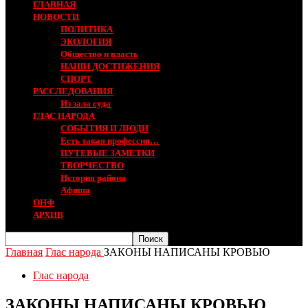
ГЛАВНАЯ
НОВОСТИ
ПОЛИТИКА
ЭКОЛОГИЯ
Общество и власть
НАШИ ДОСТИЖЕНИЯ
СПОРТ
РАССЛЕДОВАНИЯ
Из зала суда
ГЛАС НАРОДА
СОБЫТИЯ И ЛЮДИ
Есть такая профессия…
ПУТЕВЫЕ ЗАМЕТКИ
ТВОРЧЕСТВО
История района
Афиша
ОНФ
АРХИВ
Главная
Глас народа
ЗАКОНЫ НАПИСАНЫ КРОВЬЮ
Глас народа
ЗАКОНЫ НАПИСАНЫ КРОВЬЮ