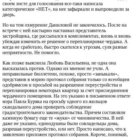
своем листе для голосования все-таки написала
категорическое «НЕТ», на нее зафыркали и выпроводили за
дверь.
Но на том охмурение Даниловой не закончилось. После на
встрече с ней настырно настаивал представитель
застройщика, где рассыпался в комплиментах, вновь и вновь
убеждая изменить ее решение о перепланировке чердака. А
когда не сработало, быстро скатился к угрозам, суля разные
неприятности. Не помогло.
Как позже выяснила Любовь Васильевна, не одна она
высказалась против. Однако их мнение не учли. А
неправильные бюллетени, похоже, просто «заныкали»,
представив в мэрию протокол собрания только со всеобщим
одобрямсом и просьбой на разрешение переустройства и
перепланировки некоторых квартир за счет присоединения
чердачного помещения. На это указано в письменном ответе
мэра Павла Буряка на просьбу одного из жильцов
скандального дома проверить соблюдение
градостроительного законодательства. Причем составляли
казенную бумагу еще те «жуки» от чиновничества. В ней
даже не указано, единодушны были совладельцы дома,
разрешая переустройство, или нет. Просто написано, что к
заявлению приложен протокол собрания. Короче, понимай,