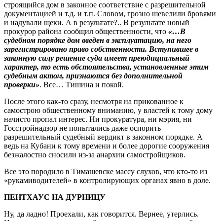
строящийся дом в законное соответствие с разрешительной
документацией и т.д. и т.п. Словом, грозно шевелили бровями
и надували щеки. А в результате?.. В результате новый
прокурор района сообщил общественности, что
«…В
судебном порядке дом введен в эксплуатацию, на него
зарегистрировано право собственности. Вступившее в
законную силу решение суда имеет преюдициальный
характер, то есть обстоятельства, установленные этим
судебным актом, признаются без дополнительной
проверки»
. Все… Тишина и покой.
После этого как-то сразу, несмотря на прикованное к
самострою общественному вниманию, у властей к тому дому
начисто пропал интерес. Ни прокуратура, ни мэрия, ни
Госстройнадзор не попытались даже оспорить
разрешительный судебный вердикт в законном порядке. А
ведь на Кубани к тому времени и более дорогие сооружения
безжалостно сносили из-за анархии самостройщиков.
Все это породило в Тимашевске массу слухов, что кто-то из
«рукамиводителей» в контролирующих органах явно в доле.
ПЕНТХАУС НА ДУРНИЦУ
Ну, да ладно! Проехали, как говорится. Вернее, утерлись.