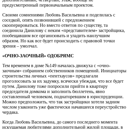
предусмотренный первоначальным проектом.
Своими сомнениями Любовь Васильевна и поделилась с
соседкой, опять позвонившей с предложением
скооперироваться. Но вместо ответов по существу, та
соединила Данилову с неким «представителем» застройщика,
пообещавшим все организовать и уладить наилучшим
образом. Но как все будет происходить с правовой точки
зрения – умолчал.
«ОЧНО-ЗАОЧНЫЙ» ОДОБРЯМС
Тем временем в доме №149 началась движуха с «очно-
заочным» собранием собственников помещений. Инициаторы
строительства личных «пентхаусов» предлагали
проголосовать за их задумку, всячески убеждая, что все будет
путем. Данилову тоже попросили прийти в квартиру
председателя домкома и заполнить бюллетень, явно
составленный человеком, поднаторевшим в юриспруденции.
Можно предположить, что так застройщики хотели задним
числом узаконить уже фактически начавшееся переустройство
чердака.
Когда Любовь Васильевна, до самого последнего момента
искушаемая любителями дополнительной жилой площади, в