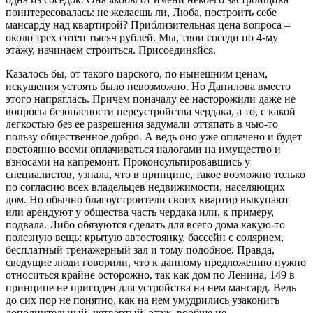
поинтересовалась: не желаешь ли, Люба, построить себе
мансарду над квартирой? Приблизительная цена вопроса –
около трех сотен тысяч рублей. Мы, твои соседи по 4-му
этажу, начинаем строиться. Присоединяйся.
Казалось бы, от такого царского, по нынешним ценам,
искушения устоять было невозможно. Но Данилова вместо
этого напряглась. Причем поначалу ее насторожили даже не
вопросы безопасности переустройства чердака, а то, с какой
легкостью без ее разрешения задумали оттяпать в чью-то
пользу общественное добро. А ведь оно уже оплачено и будет
постоянно всеми оплачиваться налогами на имущество и
взносами на капремонт. Проконсультировавшись у
специалистов, узнала, что в принципе, такое возможно только
по согласию всех владельцев недвижимости, населяющих
дом. Но обычно благоустроители своих квартир выкупают
или арендуют у общества часть чердака или, к примеру,
подвала. Либо обязуются сделать для всего дома какую-то
полезную вещь: крытую автостоянку, бассейн с солярием,
бесплатный тренажерный зал и тому подобное. Правда,
сведущие люди говорили, что к данному предложению нужно
относиться крайне осторожно, так как дом по Ленина, 149 в
принципе не пригоден для устройства на нем мансард. Ведь
до сих пор не понятно, как на нем умудрились узаконить
дополнительный, четвертый, этаж, вообще не