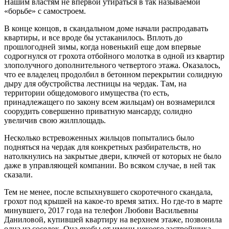
Нашим властям не впервой утираться в так называемой
«борьбе» с самостроем.
В конце концов, в скандальном доме начали распродавать
квартиры, и все вроде бы устаканилось. Вплоть до
прошлогодней зимы, когда новенький еще дом впервые
содрогнулся от грохота отбойного молотка в одной из квартир
злополучного дополнительного четвертого этажа. Оказалось,
что ее владелец продолбил в бетонном перекрытии солидную
дыру для обустройства лестницы на чердак. Там, на
территории общедомового имущества (то есть,
принадлежащего по закону всем жильцам) он вознамерился
соорудить совершенно приватную мансарду, солидно
увеличив свою жилплощадь.
Несколько встревоженных жильцов попытались было
подняться на чердак для конкретных разбирательств, но
натолкнулись на закрытые двери, ключей от которых не было
даже в управляющей компании. Во всяком случае, в ней так
сказали.
Тем не менее, после вспыхнувшего скоротечного скандала,
грохот под крышей на какое-то время затих. Но где-то в марте
минувшего, 2017 года на телефон Любови Васильевны
Даниловой, купившей квартиру на верхнем этаже, позвонила
одна из соседок. Она якобы от имени некоего застройщика