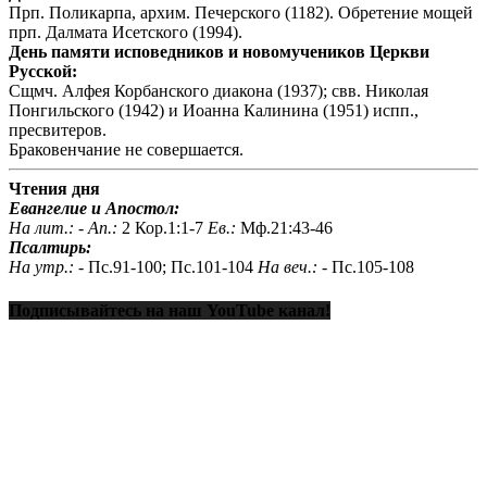
Прп. Поликарпа, архим. Печерского (1182). Обретение мощей
прп. Далмата Исетского (1994).
День памяти исповедников и новомучеников Церкви
Русской:
Сщмч. Алфея Корбанского диакона (1937); свв. Николая
Понгильского (1942) и Иоанна Калинина (1951) испп.,
пресвитеров.
Браковенчание не совершается.
Чтения дня
Евангелие и Апостол:
На лит.: -
Ап.:
2 Кор.1:1-7
Ев.:
Мф.21:43-46
Псалтирь:
На утр.: -
Пс.91-100; Пс.101-104
На веч.: -
Пс.105-108
Подписывайтесь на наш YouTube канал!