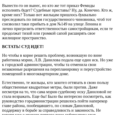
Вынести-то он вынес, но кто же тот приказ Фемиды
исполнять будет? Судебные приставы? Ну, да. Конечно. Кто ж,
кроме них? Только вот жильцам пришлось буквально
преследовать по пятам государственного чиновника, чтоб тот
соизволил таки прибыть в дом №149 на улице Ленина и
лично пригрозить ответственностью самостройщикам, если те
продолжат тихой или громкой сапой расширять свое
жилищное пространство.
ВСТАТЬ! СУД ИДЕТ!
Но чтобы в корне решить проблему, возникшую по вине
работника мэрии, Л.В. Данилова подала еще один иск. Но уже
к городской администрации, чтобы та отменила свои
незаконные разрешения на перепланировку и переустройство
помещений в многоквартирном доме.
Естественно, те жильцы, кто захотел оттяпать в свою пользу
общественные квадратные метры, были против. Даже
несмотря на то, что сама мэрия судебному иску Даниловой не
стала возражать. Еще бы! Было бы интересно посмотреть, как
руководство горадминистрации решилось пойти наперекор
главе района, пообещавшего, по словам Даниловой,
поддержку в борьбе за справедливость и законность. Не
говоря уже о мнении первого вице-губернатора края.