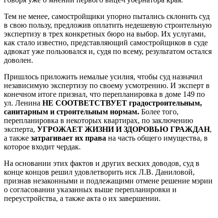
Тем не менее, самостройщики упорно пытались склонить суд
в свою пользу, предложив оплатить недешевую строительную
экспертизу в трех конкретных бюро на выбор. Их услугами,
как стало известно, представляющий самостройщиков в суде
адвокат уже пользовался и, судя по всему, результатом остался
доволен.
Пришлось приложить немалые усилия, чтобы суд назначил
независимую экспертизу по своему усмотрению. И эксперт в
конечном итоге признал, что перепланировка в доме 149 по
ул. Ленина
НЕ СООТВЕТСТВУЕТ градостроительным,
санитарным и строительным нормам.
Более того,
перепланировка в некоторых квартирах, по заключению
эксперта,
УГРОЖАЕТ ЖИЗНИ И ЗДОРОВЬЮ ГРАЖДАН
,
а также
затрагивает их права
на часть общего имущества, в
которое входит чердак.
На основании этих фактов и других веских доводов, суд в
конце концов решил удовлетворить иск Л.В. Даниловой,
признав незаконными и подлежащими отмене решение мэрии
о согласовании указанных выше перепланировки и
переустройства, а также акта о их завершении.