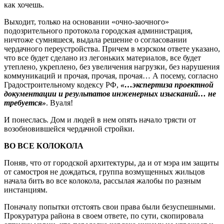
как хочешь.
Выходит, только на основании «очно-заочного»
подозрительного протокола городская администрация,
ничтоже сумняшеся, выдала решение о согласовании
чердачного переустройства. Причем в мэрском ответе указано,
что все будет сделано из легоньких материалов, все будет
утеплено, укреплено, без увеличения нагрузки, без нарушения
коммуникаций и прочая, прочая, прочая… А посему, согласно
Градостроительному кодексу РФ,
«…экспертиза проектной
документации и результатов инженерных изысканий… не
требуется
»
. Вуаля!
И понеслась. Дом и людей в нем опять начало трясти от
возобновившейся чердачной стройки.
ВО ВСЕ КОЛОКОЛА
Поняв, что от городской архитектуры, да и от мэра им защиты
от самостроя не дождаться, группа возмущенных жильцов
начала бить во все колокола, рассылая жалобы по разным
инстанциям.
Поначалу попытки отстоять свои права были безуспешными.
Прокуратура района в своем ответе, по сути, скопировала