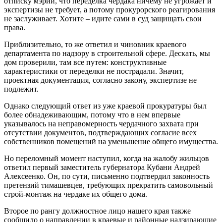
отписку мэрии, что переделка чердака ничему не угрожает и
экспертизы не требует, а потому прокурорского реагирования
не заслуживает. Хотите – идите сами в суд защищать свои
права.
Приблизительно, то же ответил и чиновник краевого
департамента по надзору в строительной сфере. Дескать, мы
дом проверили, там все путем: конструктивные
характеристики от переделки не пострадали. Значит,
проектная документация, согласно закону, экспертизе не
подлежит.
Однако следующий ответ из уже краевой прокуратуры был
более обнадеживающим, потому что в нем впервые
указывалось на неправомерность чердачного захвата при
отсутствии документов, подтверждающих согласие всех
собственников помещений на уменьшение общего имущества.
Но переломный момент наступил, когда на жалобу жильцов
ответил первый заместитель губернатора Кубани Андрей
Алексеенко. Он, по сути, письменно подтвердил законность
претензий тимашевцев, требующих прекратить самовольный
строй-монтаж на чердаке их общего дома.
Второе по рангу должностное лицо нашего края также
сообщило о направлении в краевые и районные надзирающие