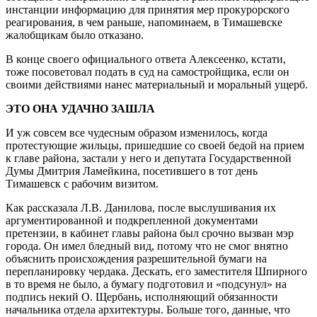
инстанции информацию для принятия мер прокурорского
реагирования, в чем раньше, напоминаем, в Тимашевске
жалобщикам было отказано.
В конце своего официального ответа Алексеенко, кстати,
тоже посоветовал подать в суд на самостройщика, если он
своими действиями нанес материальный и моральный ущерб.
ЭТО ОНА УДАЧНО ЗАШЛА
И уж совсем все чудесным образом изменилось, когда
протестующие жильцы, пришедшие со своей бедой на прием
к главе района, застали у него и депутата Государственной
Думы Дмитрия Ламейкина, посетившего в тот день
Тимашевск с рабочим визитом.
Как рассказала Л.В. Данилова, после выслушивания их
аргументированной и подкрепленной документами
претензии, в кабинет главы района был срочно вызван мэр
города. Он имел бледный вид, потому что не смог внятно
объяснить происхождения разрешительной бумаги на
перепланировку чердака. Дескать, его заместителя Шпирного
в то время не было, а бумагу подготовил и «подсунул» на
подпись некий О. Щербань, исполняющий обязанности
начальника отдела архитектуры. Больше того, данные, что