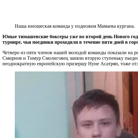
Наша юношеская команда у подножия Мамаева кургана.
Юные тимашевские боксеры уже во второй день Нового год
турнире, чьи поединки проходили в течение пяти дней в горо
Четверо из пяти членов нашей молодой команды показали на рин
Смирнов и Тимур Смолиговец заняли вторую ступеньку пьедест
неоднократную европейскую призершу Нуне Асатрян, тоже отлич