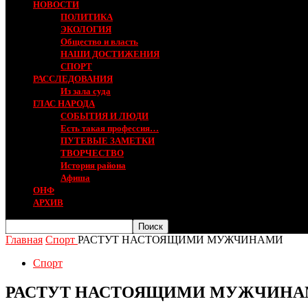
НОВОСТИ
ПОЛИТИКА
ЭКОЛОГИЯ
Общество и власть
НАШИ ДОСТИЖЕНИЯ
СПОРТ
РАССЛЕДОВАНИЯ
Из зала суда
ГЛАС НАРОДА
СОБЫТИЯ И ЛЮДИ
Есть такая профессия…
ПУТЕВЫЕ ЗАМЕТКИ
ТВОРЧЕСТВО
История района
Афиша
ОНФ
АРХИВ
Главная
Спорт
РАСТУТ НАСТОЯЩИМИ МУЖЧИНАМИ
Спорт
РАСТУТ НАСТОЯЩИМИ МУЖЧИН