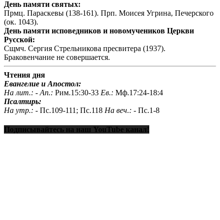
День памяти святых:
Прмц. Параскевы (138-161). Прп. Моисея Угрина, Печерского
(ок. 1043).
День памяти исповедников и новомучеников Церкви
Русской:
Сщмч. Сергия Стрельникова пресвитера (1937).
Браковенчание не совершается.
Чтения дня
Евангелие и Апостол:
На лит.: -
Ап.:
Рим.15:30-33
Ев.:
Мф.17:24-18:4
Псалтирь:
На утр.: -
Пс.109-111; Пс.118
На веч.: -
Пс.1-8
Подписывайтесь на наш YouTube канал!