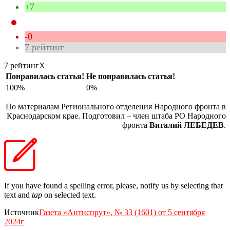
+7
-0
7
рейтинг
7 рейтинг
X
Понравилась статья!
Не понравилась статья!
100%
0%
По материалам Регионального отделения Народного фронта в
Краснодарском крае. Подготовил – член штаба РО Народного
фронта
Виталий ЛЕБЕДЕВ
.
If you have found a spelling error, please, notify us by selecting that
text and
tap
on selected text.
Источник
Газета «Антиспрут», № 33 (1601) от 5 сентября
2024г