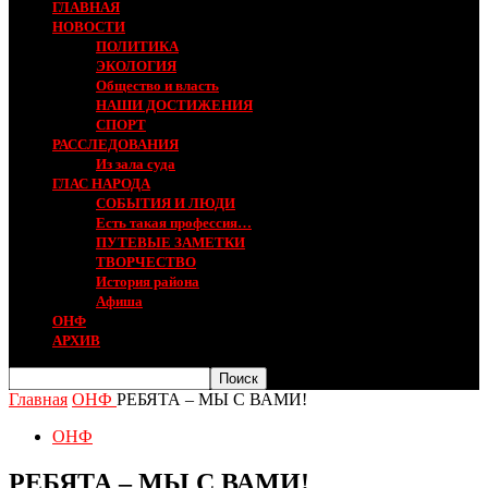
ГЛАВНАЯ
НОВОСТИ
ПОЛИТИКА
ЭКОЛОГИЯ
Общество и власть
НАШИ ДОСТИЖЕНИЯ
СПОРТ
РАССЛЕДОВАНИЯ
Из зала суда
ГЛАС НАРОДА
СОБЫТИЯ И ЛЮДИ
Есть такая профессия…
ПУТЕВЫЕ ЗАМЕТКИ
ТВОРЧЕСТВО
История района
Афиша
ОНФ
АРХИВ
Главная
ОНФ
РЕБЯТА – МЫ С ВАМИ!
ОНФ
РЕБЯТА – МЫ С ВАМИ!